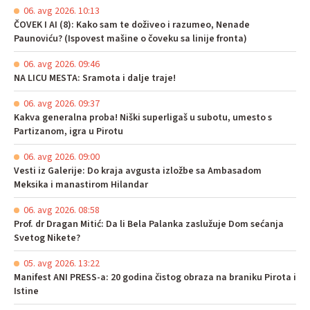
06. avg 2026. 10:13
ČOVEK I AI (8): Kako sam te doživeo i razumeo, Nenade
Paunoviću? (Ispovest mašine o čoveku sa linije fronta)
06. avg 2026. 09:46
NA LICU MESTA: Sramota i dalje traje!
06. avg 2026. 09:37
Kakva generalna proba! Niški superligaš u subotu, umesto s
Partizanom, igra u Pirotu
06. avg 2026. 09:00
Vesti iz Galerije: Do kraja avgusta izložbe sa Ambasadom
Meksika i manastirom Hilandar
06. avg 2026. 08:58
Prof. dr Dragan Mitić: Da li Bela Palanka zaslužuje Dom sećanja
Svetog Nikete?
05. avg 2026. 13:22
Manifest ANI PRESS-a: 20 godina čistog obraza na braniku Pirota i
Istine