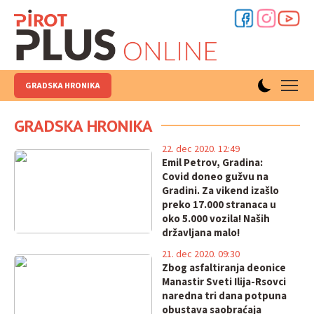
GRADSKA HRONIKA
GRADSKA HRONIKA
22. dec 2020. 12:49
Emil Petrov, Gradina:
Covid doneo gužvu na
Gradini. Za vikend izašlo
preko 17.000 stranaca u
oko 5.000 vozila! Naših
državljana malo!
21. dec 2020. 09:30
Zbog asfaltiranja deonice
Manastir Sveti Ilija-Rsovci
naredna tri dana potpuna
obustava saobraćaja