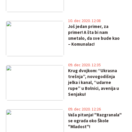
10. dec 2020. 12:08
Još jedan primer, za
primer! A šta bi nam
smetalo, da sve bude kao
– Komunalac!
09. dec 2020. 12:35
Krug dvojkom: “Ukrasna
trešnja”, novogodišnja
jelka i kanal, “udarne
rupe” u Bolnici, avenija u
Senjaku!
09. dec 2020. 12:26
Vaša pitanja! "Razgranala"
se ograda oko Škole
"Mladost"!