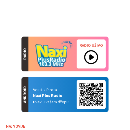
RADIO UŽIVO
RADIO
ANDROID
Vesti iz Pirota i
Naxi Plus Radio
Uvek u Vašem džepu!
NAJNOVIJE