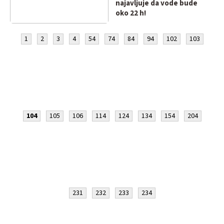
najavljuje da vode bude
oko 22 h!
1
2
3
4
54
74
84
94
102
103
104
105
106
114
124
134
154
204
231
232
233
234