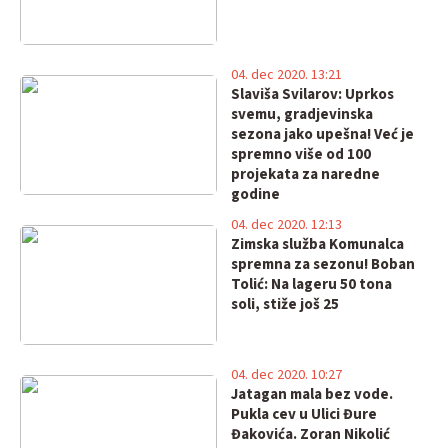
04. dec 2020. 13:21
Slaviša Svilarov: Uprkos
svemu, gradjevinska
sezona jako upešna! Već je
spremno više od 100
projekata za naredne
godine
04. dec 2020. 12:13
Zimska služba Komunalca
spremna za sezonu! Boban
Tolić: Na lageru 50 tona
soli, stiže još 25
04. dec 2020. 10:27
Jatagan mala bez vode.
Pukla cev u Ulici Đure
Đakovića. Zoran Nikolić