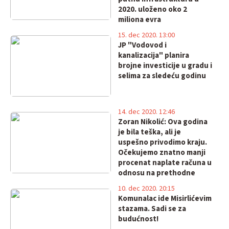
2020. uloženo oko 2
miliona evra
15. dec 2020. 13:00
JP "Vodovod i
kanalizacija" planira
brojne investicije u gradu i
selima za sledeću godinu
14. dec 2020. 12:46
Zoran Nikolić: Ova godina
je bila teška, ali je
uspešno privodimo kraju.
Očekujemo znatno manji
procenat naplate računa u
odnosu na prethodne
godine
10. dec 2020. 20:15
Komunalac ide Misirlićevim
stazama. Sadi se za
budućnost!