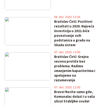
08. dec 2020. 12:36
Bratislav Ćirić: Pozitivni
rezultati u 2020. Najveća
investicija u 2021.biće
povezivanje svih
podstanica u gradu na
Skada sistem
07. dec 2020. 13:00
Bratislav Ćirić: Grejna
sezona protiče bez
problema. Radimo
smanjenim kapacitetima i
apelujemo na
razumevanje
07. dec 2020. 12:00
Bravo! Recite samo gde,
Komunalac dolazi i u vašu
ulicu! Stabljike svuda!