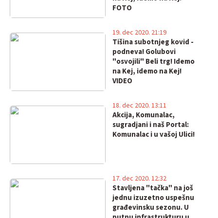
FOTO
19. dec 2020. 21:19
Tišina subotnjeg kovid -
podneva! Golubovi
"osvojili" Beli trg! Idemo
na Kej, idemo na Kej!
VIDEO
18. dec 2020. 13:11
Akcija, Komunalac,
sugradjani i naš Portal:
Komunalac i u vašoj Ulici!
17. dec 2020. 12:32
Stavljena "tačka" na još
jednu izuzetno uspešnu
građevinsku sezonu. U
putnu infrastrukturu u