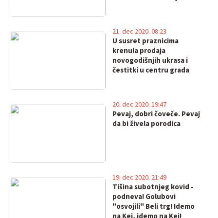
21. dec 2020. 08:23
U susret praznicima
krenula prodaja
novogodišnjih ukrasa i
čestitki u centru grada
20. dec 2020. 19:47
Pevaj, dobri čoveče. Pevaj
da bi živela porodica
19. dec 2020. 21:49
Tišina subotnjeg kovid -
podneva! Golubovi
"osvojili" Beli trg! Idemo
na Kej, idemo na Kej!