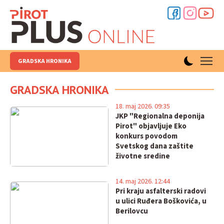
GRADSKA HRONIKA
GRADSKA HRONIKA
18. maj 2026. 09:35
JKP "Regionalna deponija
Pirot" objavljuje Eko
konkurs povodom
Svetskog dana zaštite
životne sredine
14. maj 2026. 12:44
Pri kraju asfalterski radovi
u ulici Ruđera Boškovića, u
Berilovcu