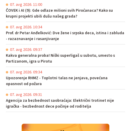
07. avg 2026. 11:00
ČOVEK i AI (9): Gde odlaze milioni svih Piroćanaca? Kako su
krupni projekti ubili dušu našeg grada?
07. avg 2026. 10:34
Prof. dr Petar Anđelković: Dve žene i srpska deca, istina i zabluda
- razaznavanje i rasanjivanje
07. avg 2026. 09:37
Kakva generalna proba! Niški superligaš u subotu, umesto s
Partizanom, igra u Pirotu
07. avg 2026. 09:34
Upozorenje RHMZ - Toplotni talas ne jenjava, povećana
opasnost od požara
07. avg 2026. 09:31
Agencija za bezbednost saobraćaja: Električni trotinet nije
igračka - bezbednost dece počinje od roditelja