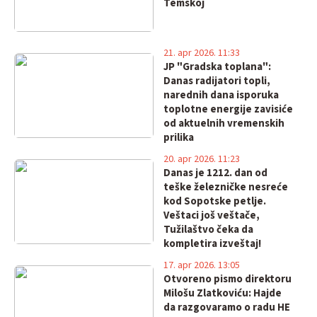
Temskoj
21. apr 2026. 11:33
JP "Gradska toplana":
Danas radijatori topli,
narednih dana isporuka
toplotne energije zavisiće
od aktuelnih vremenskih
prilika
20. apr 2026. 11:23
Danas je 1212. dan od
teške železničke nesreće
kod Sopotske petlje.
Veštaci još veštače,
Tužilaštvo čeka da
kompletira izveštaj!
17. apr 2026. 13:05
Otvoreno pismo direktoru
Milošu Zlatkoviću: Hajde
da razgovaramo o radu HE