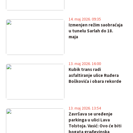
14. maj 2026. 09:35
Izmenjen režim saobraćaja
u tunelu Sarlah do 18.
maja
13. maj 2026. 16:00
Kubik trans radi
asfaltiranje ulice Ruđera
Boškovića i obara rekorde
13. maj 2026. 13:54
Završava se uređenje
parkinga u ulici Lava
Tolstoja. Vasić: Ovo će biti
bogata građevinska