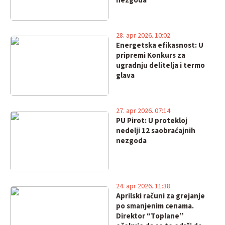
nezgoda
28. apr 2026. 10:02
Energetska efikasnost: U
pripremi Konkurs za
ugradnju delitelja i termo
glava
27. apr 2026. 07:14
PU Pirot: U protekloj
nedelji 12 saobraćajnih
nezgoda
24. apr 2026. 11:38
Aprilski računi za grejanje
po smanjenim cenama.
Direktor “Toplane”