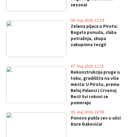
sezona!
08. maj 2026. 13:19
Zelena pijaca u Pirotu:
Bogata ponuda, slaba
potražnja, skupa
zakupnina tezgi!
07. maj 2026. 12:31
Rekonstrukcija pruge u
toku, gradilišta na više
mesta: U Pirotu, prema
Beloj Palanci i Crvenoj
Reci! Svi rokovi se
pomeraju
05. maj 2026. 18:58
Ponovo pukla cev u ulici
Đure Đakovića!