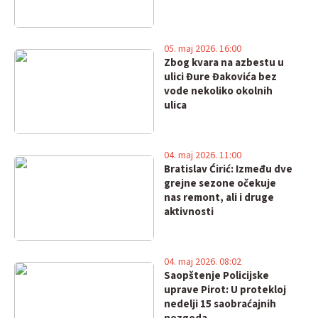
05. maj 2026. 16:00
Zbog kvara na azbestu u
ulici Đure Đakovića bez
vode nekoliko okolnih
ulica
04. maj 2026. 11:00
Bratislav Ćirić: Između dve
grejne sezone očekuje
nas remont, ali i druge
aktivnosti
04. maj 2026. 08:02
Saopštenje Policijske
uprave Pirot: U protekloj
nedelji 15 saobraćajnih