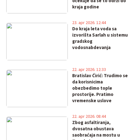
očekuje da se to održi do
kraja godine
23. apr 2026. 12:44
Do kraja leta voda sa
izvorišta Sarlah u sistemu
gradskog
vodosnabdevanja
22. apr 2026. 12:33
Bratislav Ćirić: Trudimo se
da korisnicima
obezbedimo tople
prostorije. Pratimo
vremenske uslove
22. apr 2026. 08:44
Zbog asfaltiranja,
dvosatna obustava
saobraćaja na mostu u