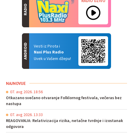
RADIO UŽIVO
RADIO
ANDROID
Vesti iz Pirota i
Naxi Plus Radio
Uvek u Vašem džepu!
NAJNOVIJE
07. avg 2026. 18:56
Otkazano svečano otvaranje Folklornog festivala, večeras bez
nastupa
07. avg 2026. 13:33
REAGOVANJA: Relativizacija rizika, netačne tvrdnje i izostanak
odgovora