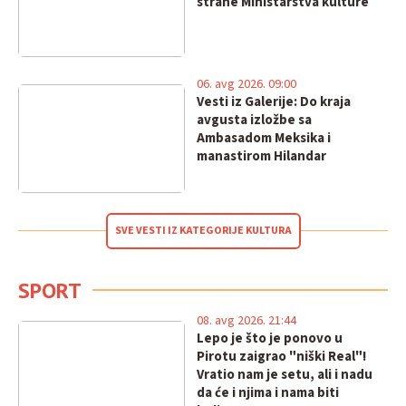
strane Ministarstva kulture
06. avg 2026. 09:00
Vesti iz Galerije: Do kraja
avgusta izložbe sa
Ambasadom Meksika i
manastirom Hilandar
SVE VESTI IZ KATEGORIJE KULTURA
SPORT
08. avg 2026. 21:44
Lepo je što je ponovo u
Pirotu zaigrao "niški Real"!
Vratio nam je setu, ali i nadu
da će i njima i nama biti