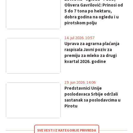
Olivera Gavrilović: Prinosi od
5 do 7 tona po hektaru,
dobra godina na ogledu i u
pirotskom polju
14. jul 2026. 10:57
Uprava za agrarna plaćanja
raspisala Javni poziv za
premiju za mleko za drugi
kvartal 2026. godine
19. jun 2026. 14:06
Predstavnici Unije
poslodavaca Srbije održali
sastanak sa poslodavcima u
Pirotu
SVE VESTI IZ KATEGORIJE PRIVREDA