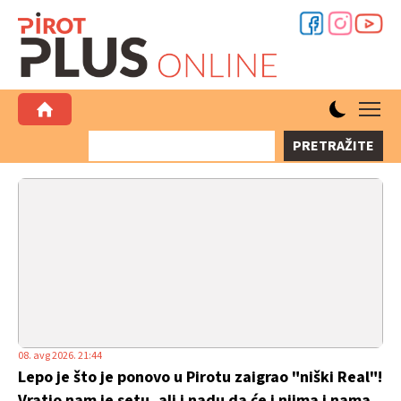
PRETRAŽITE
08. avg 2026. 21:44
Lepo je što je ponovo u Pirotu zaigrao "niški Real"!
Vratio nam je setu, ali i nadu da će i njima i nama