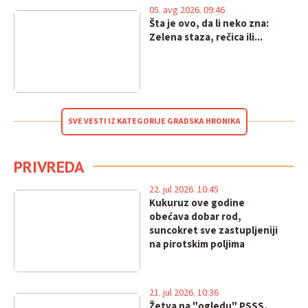
05. avg 2026. 09:46
Šta je ovo, da li neko zna:
Zelena staza, rečica ili...
SVE VESTI IZ KATEGORIJE GRADSKA HRONIKA
PRIVREDA
22. jul 2026. 10:45
Kukuruz ove godine
obećava dobar rod,
suncokret sve zastupljeniji
na pirotskim poljima
21. jul 2026. 10:36
Žetva na "ogledu" PSSS,