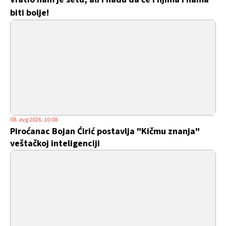
biti bolje!
08. avg 2026. 10:08
Piroćanac Bojan Ćirić postavlja "Kičmu znanja"
veštačkoj inteligenciji