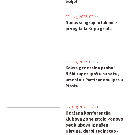
bolje!
08. avg 2026. 09:44
Danas se igraju utakmice
prvog kola Kupa grada
08. avg 2026. 09:37
Kakva generalna proba!
Niški superligaš u subotu,
umesto s Partizanom, igra u
Pirotu
06. avg 2026. 12:31
Održana Konferencija
klubova Zone Istok: Ponovo
pet klubova iz našeg
Okruga, derbi Jedinstvo -