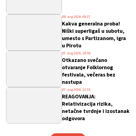
08. avg 2026. 09:37
Kakva generalna proba!
Niški superligaš u subotu,
umesto s Partizanom, igra
u Pirotu
07. avg 2026. 18:56
Otkazano svečano
otvaranje Folklornog
festivala, večeras bez
nastupa
07. avg 2026. 13:33
REAGOVANJA:
Relativizacija rizika,
netačne tvrdnje i izostanak
odgovora