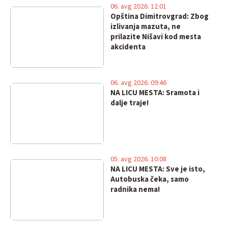
06. avg 2026. 12:01
Opština Dimitrovgrad: Zbog
izlivanja mazuta, ne
prilazite Nišavi kod mesta
akcidenta
06. avg 2026. 09:46
NA LICU MESTA: Sramota i
dalje traje!
05. avg 2026. 10:08
NA LICU MESTA: Sve je isto,
Autobuska čeka, samo
radnika nema!