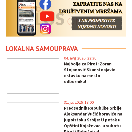
LOKALNA SAMOUPRAVA
04. avg 2026. 22:30
Najbolje za Pirot: Zoran
Stojanović Skansi najavio
ostavku na mesto
odbornika!
31. jul 2026. 13:00
Predsednik Republike Srbije
Aleksandar Vučić boraviće na
jugoistoku Srbije: U petak u
Opštini Knjaževac, u subotu
Pirot i Babušnica!