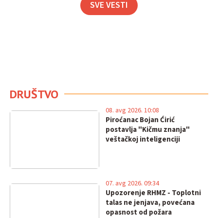
SVE VESTI
DRUŠTVO
08. avg 2026. 10:08
Piroćanac Bojan Ćirić
postavlja "Kičmu znanja"
veštačkoj inteligenciji
07. avg 2026. 09:34
Upozorenje RHMZ - Toplotni
talas ne jenjava, povećana
opasnost od požara