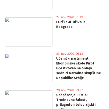
22. nov 2020. 11:49
I Grčka 4E uživo iz
Beograda
21. nov 2020. 06:13
Učenički parlament
Ekonomske škole Pirot
učestvovao na onlajn
sednici Narodne skupštine
Republike Srbije
20. nov 2020. 13:37
Saopštenje REM-a:
Trodnevna žalost,
prilagođen televizijski i