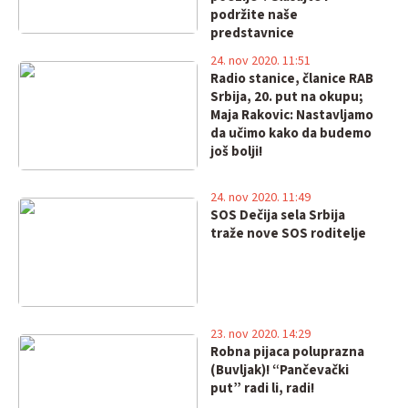
podržite naše
predstavnice
24. nov 2020. 11:51
Radio stanice, članice RAB
Srbija, 20. put na okupu;
Maja Rakovic: Nastavljamo
da učimo kako da budemo
još bolji!
24. nov 2020. 11:49
SOS Dečija sela Srbija
traže nove SOS roditelje
23. nov 2020. 14:29
Robna pijaca poluprazna
(Buvljak)! “Pančevački
put” radi li, radi!