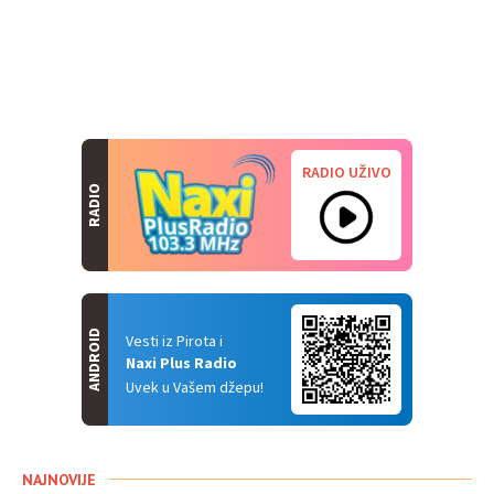
RADIO UŽIVO
RADIO
ANDROID
Vesti iz Pirota i
Naxi Plus Radio
Uvek u Vašem džepu!
NAJNOVIJE