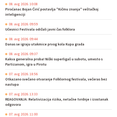
08. avg 2026. 10:08
Piroćanac Bojan Ćirić postavlja "Kičmu znanja" veštačkoj
inteligenciji
08. avg 2026. 09:59
Učesnici Festivala održali javni čas folklora
08. avg 2026. 09:44
Danas se igraju utakmice prvog kola Kupa grada
08. avg 2026. 09:37
Kakva generalna proba! Niški superligaš u subotu, umesto s
Partizanom, igra u Pirotu
07. avg 2026. 18:56
Otkazano svečano otvaranje Folklornog festivala, večeras bez
nastupa
07. avg 2026. 13:33
REAGOVANJA: Relativizacija rizika, netačne tvrdnje i izostanak
odgovora
07. avg 2026. 11:00