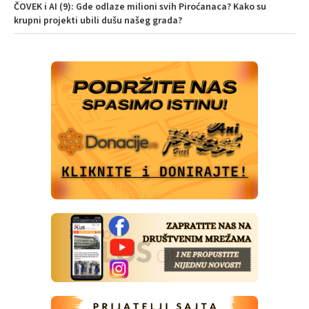
ČOVEK i AI (9): Gde odlaze milioni svih Piroćanaca? Kako su
krupni projekti ubili dušu našeg grada?