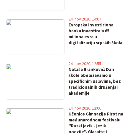
24. nov 2020. 14:07
Evropska investiciona
banka investirala 65
miliona evra u
digitalizaciju srpskih škola
24. nov 2020. 12:55
Nataša Branković: Dan
škole obeležavamo u
specifičnim uslovima, bez
tradicionalnih druženja i
akademije
24. nov 2020. 12:00
Učenice Gimnazije Pirot na
međunarodnom festivalu
"Ruski jezik - jezik
poezije". Glasajte i