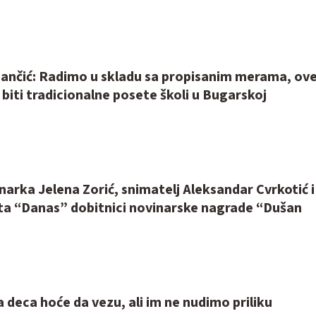
ančić: Radimo u skladu sa propisanim merama, ov
biti tradicionalne posete školi u Bugarskoj
arka Jelena Zorić, snimatelj Aleksandar Cvrkotić i
sta “Danas” dobitnici novinarske nagrade “Dušan
deca hoće da vezu, ali im ne nudimo priliku