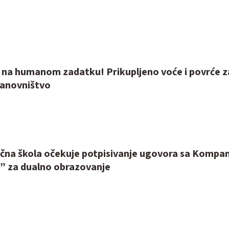
i na humanom zadatku! Prikupljeno voće i povrće z
anovništvo
učna škola očekuje potpisivanje ugovora sa Kompa
s” za dualno obrazovanje