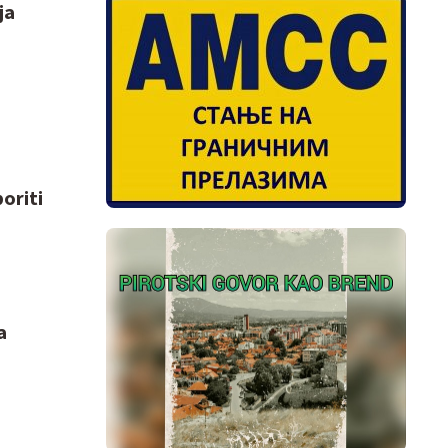
ja
boriti
a