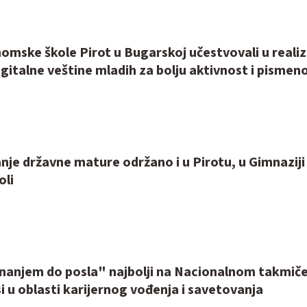
omske škole Pirot u Bugarskoj učestvovali u realiza
gitalne veštine mladih za bolju aktivnost i pismen
anje državne mature održano i u Pirotu, u Gimnaziji 
oli
nanjem do posla" najbolji na Nacionalnom takmič
i u oblasti karijernog vođenja i savetovanja