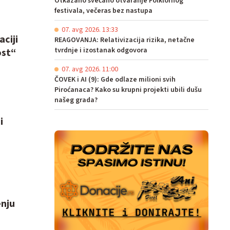
Otkazano svečano otvaranje Folklornog
festivala, večeras bez nastupa
07. avg 2026. 13:33
ciji
REAGOVANJA: Relativizacija rizika, netačne
tvrdnje i izostanak odgovora
ost“
07. avg 2026. 11:00
ČOVEK i AI (9): Gde odlaze milioni svih
Piroćanaca? Kako su krupni projekti ubili dušu
našeg grada?
i
enju