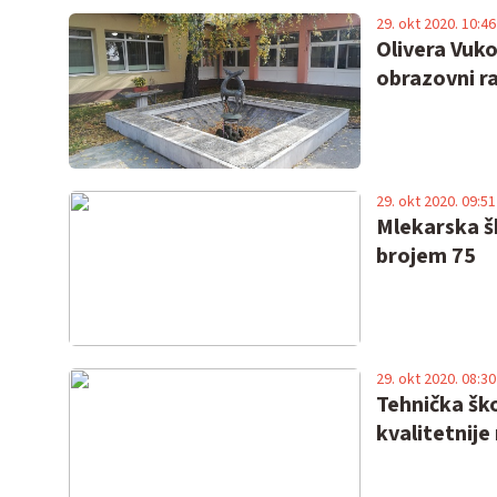
29. okt 2020. 10:46
Olivera Vuko
obrazovni ra
29. okt 2020. 09:51
Mlekarska š
brojem 75
29. okt 2020. 08:30
Tehnička ško
kvalitetnije