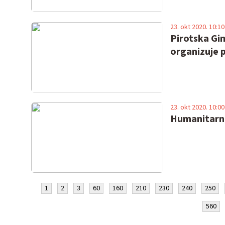
23. okt 2020. 10:10
Pirotska Gim
organizuje 
23. okt 2020. 10:00
Humanitarna
1
2
3
60
160
210
230
240
250
560