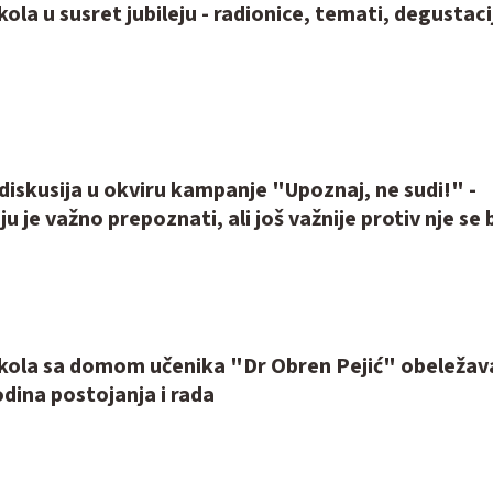
ola u susret jubileju - radionice, temati, degustaci
diskusija u okviru kampanje "Upoznaj, ne sudi!" -
u je važno prepoznati, ali još važnije protiv nje se 
kola sa domom učenika "Dr Obren Pejić" obeležav
godina postojanja i rada