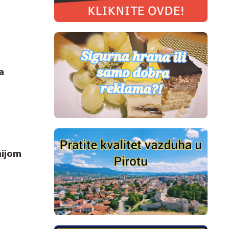
a
nijom