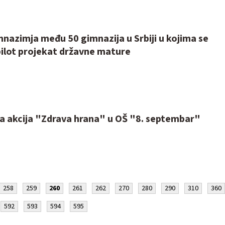
nazimja među 50 gimnazija u Srbiji u kojima se
pilot projekat državne mature
 akcija "Zdrava hrana" u OŠ "8. septembar"
258
259
260
261
262
270
280
290
310
360
592
593
594
595