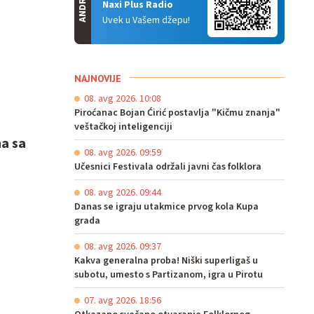
ANDROID
Naxi Plus Radio
Uvek u Vašem džepu!
NAJNOVIJE
08. avg 2026. 10:08
Piroćanac Bojan Ćirić postavlja "Kičmu znanja"
veštačkoj inteligenciji
a sa
08. avg 2026. 09:59
Učesnici Festivala održali javni čas folklora
08. avg 2026. 09:44
Danas se igraju utakmice prvog kola Kupa
grada
08. avg 2026. 09:37
Kakva generalna proba! Niški superligaš u
subotu, umesto s Partizanom, igra u Pirotu
07. avg 2026. 18:56