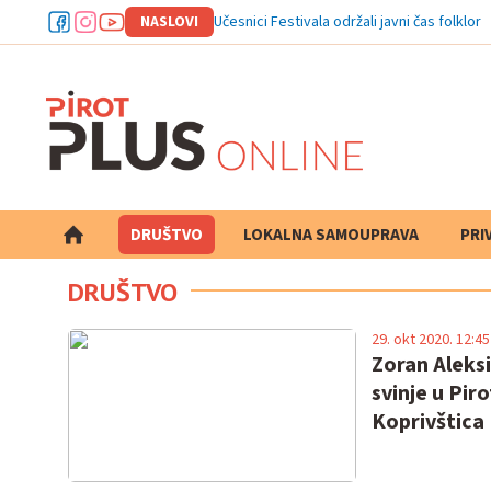
NASLOVI
Učesnici Festivala održali javni čas folklora
DRUŠTVO
LOKALNA SAMOUPRAVA
PRETRAGA
PRI
DRUŠTVO
29. okt 2020. 12:45
Zoran Aleksi
svinje u Pir
Koprivštica