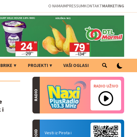
O NAMA
IMPRESSUM
KONTAKT
MARKETING
BRIKE
PROJEKTI
VAŠI OGLASI
RADIO UŽIVO
RADIO
e
 i
Vesti iz Pirota i