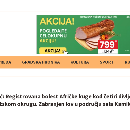
VREDA
GRADSKA HRONIKA
KULTURA
SPORT
RU
ć: Registrovana bolest Afričke kuge kod četiri divlj
otskom okrugu. Zabranjen lov u području sela Kamik