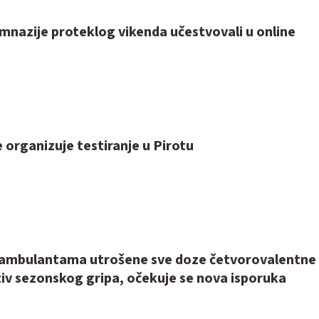
mnazije proteklog vikenda učestvovali u online
 organizuje testiranje u Pirotu
 ambulantama utrošene sve doze četvorovalentne
iv sezonskog gripa, očekuje se nova isporuka