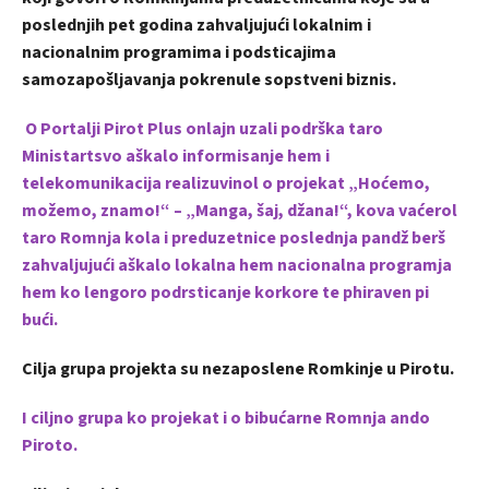
poslednjih pet godina zahvaljujući lokalnim i
nacionalnim programima i podsticajima
samozapošljavanja pokrenule sopstveni biznis.
O Portalji Pirot Plus onlajn uzali podrška taro
Ministartsvo aškalo informisanje hem i
telekomunikacija realizuvinol o projekat „Hoćemo,
možemo, znamo!“ – „Manga, šaj, džana!“, kova vaćerol
taro Romnja kola i preduzetnice poslednja pandž berš
zahvaljujući aškalo lokalna hem nacionalna programja
hem ko lengoro podrsticanje korkore te phiraven pi
bući.
Cilja grupa projekta su nezaposlene Romkinje u Pirotu.
I ciljno grupa ko projekat i o bibućarne Romnja ando
Piroto.