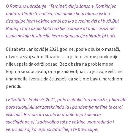
O Romano udruženje "Ternipe", dinja šansa e Romkinjen
andaro Piroto te naćhen but obuke hem akana isi len
dzanglipe hem veštine sar bi po lko avenine dzi pi bući.But
Romnja taro okola kola nakhle o obuke akana i osnžime i
uzalo nekoja institucije hem organizacije phirade pi bući.
Elizabeta Janković je 2021.godine, posle obuke o masaži,
otvorila svoj salon. Nažalost to je bilo vreme pandemije i
nije uspela da održi posao. Bez obzira na probleme sa
kojima se suočavala, ona je zadovoljna što je svoje veštine
unapredila i veruje da će uspeti da se time bavi u narednom
periodu.
I Elizabeta Janković 2021, palo o obuke tari masaža, phiravđa
poro salonji.Ali sar zatekninđa la i pandemija našine te ćerol
više bući.Bez obzira so ulo la problemija kolencar
suočinjđape,oj i zadovoljno soj pe veštine unapredinđa i
veruvinol kaj ka uspinol adalćheja te bavinolpe.