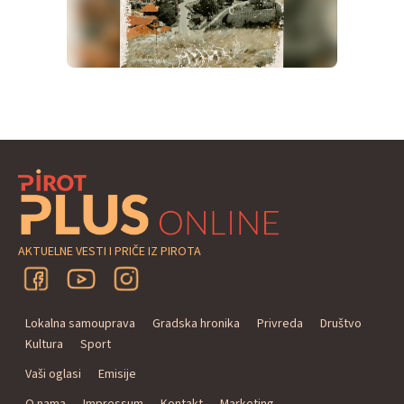
AKTUELNE VESTI I PRIČE IZ PIROTA
Lokalna samouprava
Gradska hronika
Privreda
Društvo
Kultura
Sport
Vaši oglasi
Emisije
O nama
Impressum
Kontakt
Marketing