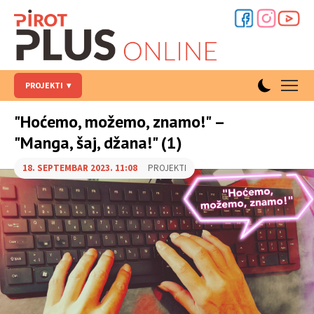
PROJEKTI
"Hoćemo, možemo, znamo!" –
"Manga, šaj, džana!" (1)
18. SEPTEMBAR 2023. 11:08
PROJEKTI