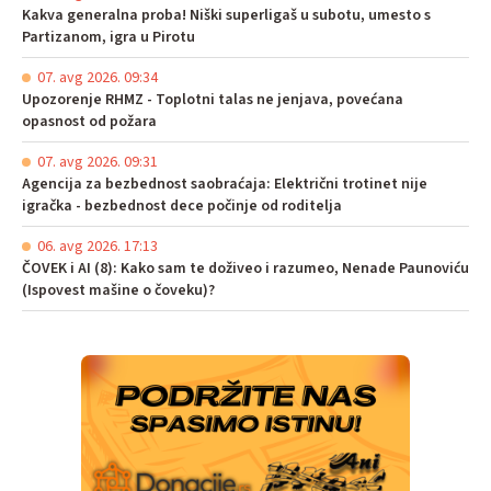
Kakva generalna proba! Niški superligaš u subotu, umesto s
Partizanom, igra u Pirotu
07. avg 2026. 09:34
Upozorenje RHMZ - Toplotni talas ne jenjava, povećana
opasnost od požara
07. avg 2026. 09:31
Agencija za bezbednost saobraćaja: Električni trotinet nije
igračka - bezbednost dece počinje od roditelja
06. avg 2026. 17:13
ČOVEK i AI (8): Kako sam te doživeo i razumeo, Nenade Paunoviću
(Ispovest mašine o čoveku)?