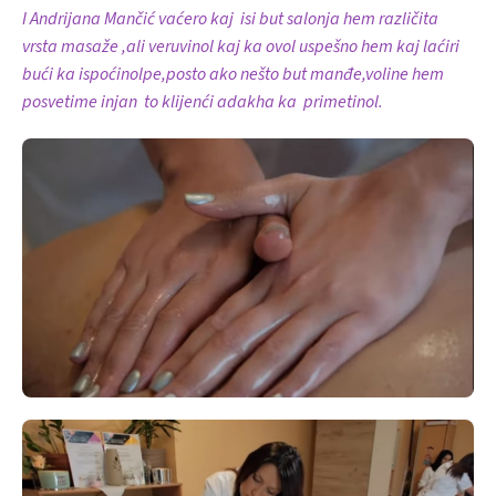
I Andrijana Mančić vaćero kaj isi but salonja hem različita
vrsta masaže ,ali veruvinol kaj ka ovol uspešno hem kaj laćiri
bući ka ispoćinolpe,posto ako nešto but manđe,voline hem
posvetime injan to klijenći adakha ka primetinol.