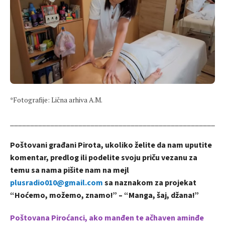
*Fotografije: Lična arhiva A.M.
_____________________________________________________
Poštovani građani Pirota, ukoliko želite da nam uputite
komentar, predlog ili podelite svoju priču vezanu za
temu sa nama pišite nam na mejl
plusradio010@gmail.com
sa naznakom za projekat
“Hoćemo, možemo, znamo!” – “Manga, šaj, džana!”
Poštovana Piroćanci, ako manđen te ačhaven aminđe