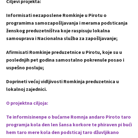
Ciljevi projekta:
Informisati nezaposlene Romkinje u Pirotu o
programima samozapošljavanja i merama podsticanja
ženskog preduzetništva koje raspisuju lokalna
samouprava i Nacionalna služba za zapošljavanje;
Afirmisati Romkinje preduzetnice u Pirotu, koje su u
poslednjih pet godina samostalno pokrenule posao i
uspešno posluju;
Doprineti većoj vidljivosti Romkinja preduzetnica u
lokalnoj zajednici.
O projektna ciljoja:
Te informisinenpe o bućarne Romnja andaro Piroto taro
programja kola den len šansa korkore te phiraven pi bući
hem taro mere kola den podsticaj taro džuvljikano