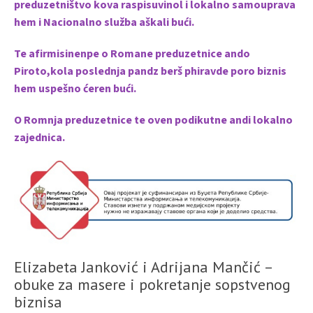
preduzetništvo kova raspisuvinol i lokalno samouprava
hem i Nacionalno služba aškali bući.
Te afirmisinenpe o Romane preduzetnice ando
Piroto,kola poslednja pandz berš phiravde poro biznis
hem uspešno ćeren bući.
O Romnja preduzetnice te oven podikutne andi lokalno
zajednica.
Elizabeta Janković i Adrijana Mančić –
obuke za masere i pokretanje sopstvenog
biznisa