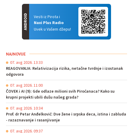
ANDROID
Vesti iz Pirota i
Naxi Plus Radio
Uvek u Vašem džepu!
NAJNOVIJE
07. avg 2026. 13:33
REAGOVANJA: Relativizacija rizika, netačne tvrdnje i izostanak
odgovora
07. avg 2026. 11:00
ČOVEK i AI (9): Gde odlaze milioni svih Piroćanaca? Kako su
krupni projekti ubili dušu našeg grada?
07. avg 2026. 10:34
Prof. dr Petar Anđelković: Dve žene i srpska deca, istina i zabluda
- razaznavanje i rasanjivanje
07. avg 2026. 09:37