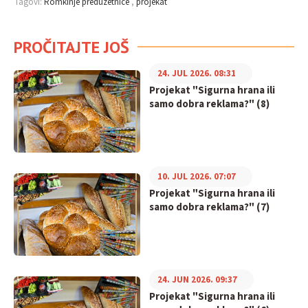
Tagovi:
Romkinje preduzetnice
projekat
PROČITAJTE JOŠ
24. JUL 2026. 08:31
Projekat "Sigurna hrana ili
samo dobra reklama?" (8)
10. JUL 2026. 07:07
Projekat "Sigurna hrana ili
samo dobra reklama?" (7)
24. JUN 2026. 09:37
Projekat "Sigurna hrana ili