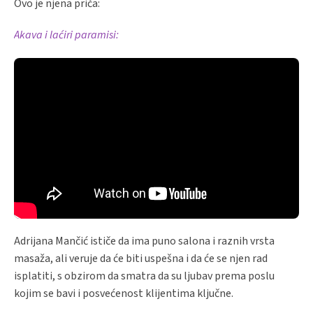
Ovo je njena priča:
Akava i laćiri paramisi:
Adrijana Mančić ističe da ima puno salona i raznih vrsta
masaža, ali veruje da će biti uspešna i da će se njen rad
isplatiti, s obzirom da smatra da su ljubav prema poslu
kojim se bavi i posvećenost klijentima ključne.