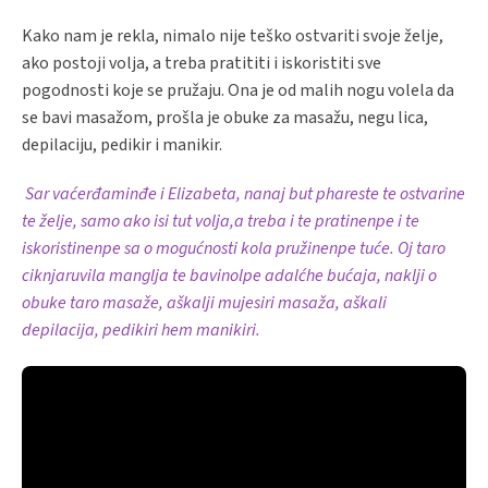
Kako nam je rekla, nimalo nije teško ostvariti svoje želje,
ako postoji volja, a treba pratititi i iskoristiti sve
pogodnosti koje se pružaju. Ona je od malih nogu volela da
se bavi masažom, prošla je obuke za masažu, negu lica,
depilaciju, pedikir i manikir.
Sar vaćerđaminđe i Elizabeta, nanaj but phareste te ostvarine
te želje, samo ako isi tut volja,a treba i te pratinenpe i te
iskoristinenpe sa o mogućnosti kola pružinenpe tuće. Oj taro
ciknjaruvila manglja te bavinolpe adalćhe bućaja, naklji o
obuke taro masaže, aškalji mujesiri masaža, aškali
depilacija, pedikiri hem manikiri.