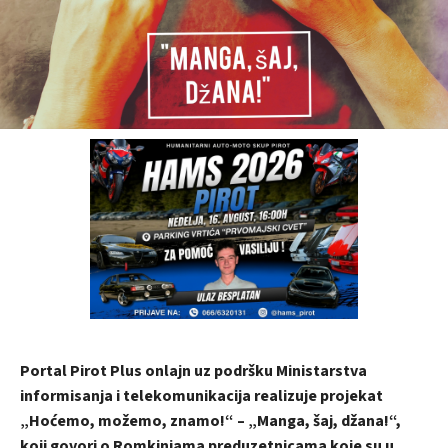
Portal Pirot Plus onlajn uz podršku Ministarstva
informisanja i telekomunikacija realizuje projekat
„Hoćemo, možemo, znamo!“ – „Manga, šaj, džana!“,
koji govori o Romkinjama preduzetnicama koje su u