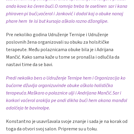
ando kova ka ćeren bući.O romnja treba te osetinen sar i kana
phiraven pi bući,vaćerol i Janković i dodol kaj o obuke nanaj
phare hem te isi but kursoja aškalo razno džanglipe.
Pre nekoliko godina Udruženje Ternipe i Udruženje
poslovnih žena organizovali su obuku za holsitičke
terapeute. Među polaznicama obuke bila je i Adrijana
Mančić. Kako sama kaže u tome se pronašla i odlučila da
nastavi time da se bavi.
Predi nekolko bers o Udruženje Ternipe hem i Organizacija ko
bućarne džuvlja organizuvinde obuke aškalo holistička
terapeuća.Maškaro o polaznice ulji i Andrijana Mančić.Sar i
korkori vaćerol araklja pe andi dikha bući hem akana manđol
adalćeja te bavinolpe.
Konstantno je usavršavala svoje znanje i sada je na korak od
toga da otvori svoj salon. Pripreme su u toku.