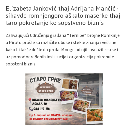
Elizabeta Janković thaj Adrijana Mančić -
sikavde romnjengoro aškalo maserke thaj
taro pokretanje ko sopstveno biznis
Zahvaljujući Udruženju građana “Ternipe” brojne Romkinje
u Pirotu prošle su različite obuke i stekle znanja i veštine
kako bi lakše došle do prola. Mnoge od njih osnažile su se i
uz pomoć određenih institucija i organizacija pokrenule
sopsteni biznis.