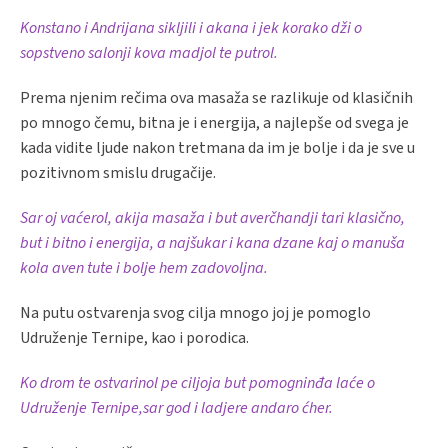
Konstano i Andrijana sikljili i akana i jek korako dži o
sopstveno salonji kova madjol te putrol.
Prema njenim rečima ova masaža se razlikuje od klasičnih
po mnogo čemu, bitna je i energija, a najlepše od svega je
kada vidite ljude nakon tretmana da im je bolje i da je sve u
pozitivnom smislu drugačije.
Sar oj vaćerol, akija masaža i but averčhandji tari klasično,
but i bitno i energija, a najšukar i kana dzane kaj o manuša
kola aven tute i bolje hem zadovoljna.
Na putu ostvarenja svog cilja mnogo joj je pomoglo
Udruženje Ternipe, kao i porodica.
Ko drom te ostvarinol pe ciljoja but pomogninđa laće o
Udruženje Ternipe,sar god i ladjere andaro ćher.