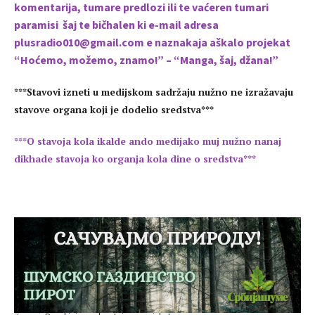
komentarija, tumare predlozi ili te vaćeren tumari
paramisi šaj te bičhalen ki e-mail adresa
plusradio010@gmail.com
e naznakaja aškalo projekat
“Hoćemo, možemo, znamo!” – “Manga, šaj, džana!”
***Stavovi izneti u medijskom sadržaju nužno ne izražavaju
stavove organa koji je dodelio sredstva***
***O stavoja kola ikalde ando medijako muj nužno nanaj
dikhade stavoja ko organja kola dine o sredstva***