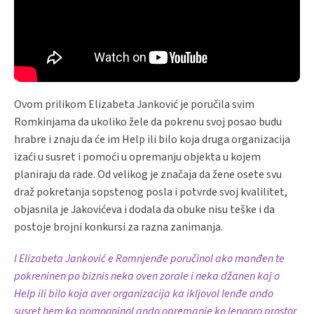
Ovom prilikom Elizabeta Janković je poručila svim
Romkinjama da ukoliko žele da pokrenu svoj posao budu
hrabre i znaju da će im Help ili bilo koja druga organizacija
izaći u susret i pomoći u opremanju objekta u kojem
planiraju da rade. Od velikog je značaja da žene osete svu
draž pokretanja sopstenog posla i potvrde svoj kvalilitet,
objasnila je Jakovićeva i dodala da obuke nisu teške i da
postoje brojni konkursi za razna zanimanja.
I Elizabeta Janković e Romnjenđe poručinol ako manđen te
pokreninen po biznis neka oven zorale i neka džanen kaj o
Help ili bilo koja aver organizacija ka ikljovol lenđe ando
susret hem ka pomogninol ando opremanje ko lengoro prostor