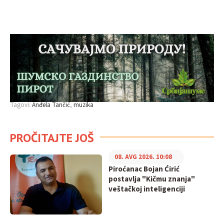
Tagovi:
Anđela Tančić
muzika
PROČITAJTE JOŠ
08. AVG 2026. 10:08
Piroćanac Bojan Ćirić
postavlja "Kičmu znanja"
veštačkoj inteligenciji