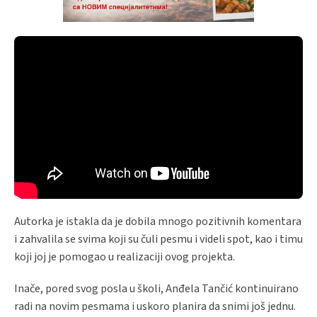
Autorka je istakla da je dobila mnogo pozitivnih komentara
i zahvalila se svima koji su čuli pesmu i videli spot, kao i timu
koji joj je pomogao u realizaciji ovog projekta.
Inače, pored svog posla u školi, Anđela Tančić kontinuirano
radi na novim pesmama i uskoro planira da snimi još jednu.