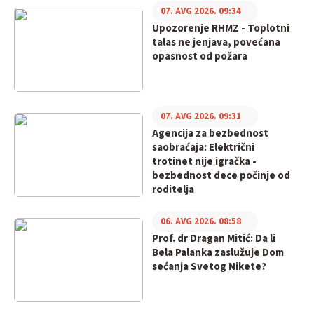
07. AVG 2026. 09:34
Upozorenje RHMZ - Toplotni
talas ne jenjava, povećana
opasnost od požara
07. AVG 2026. 09:31
Agencija za bezbednost
saobraćaja: Električni
trotinet nije igračka -
bezbednost dece počinje od
roditelja
06. AVG 2026. 08:58
Prof. dr Dragan Mitić: Da li
Bela Palanka zaslužuje Dom
sećanja Svetog Nikete?