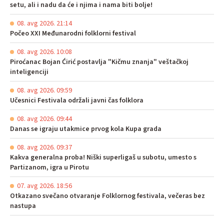
setu, ali i nadu da će i njima i nama biti bolje!
08. avg 2026. 21:14
Počeo XXI Međunarodni folklorni festival
08. avg 2026. 10:08
Piroćanac Bojan Ćirić postavlja "Kičmu znanja" veštačkoj
inteligenciji
08. avg 2026. 09:59
Učesnici Festivala održali javni čas folklora
08. avg 2026. 09:44
Danas se igraju utakmice prvog kola Kupa grada
08. avg 2026. 09:37
Kakva generalna proba! Niški superligaš u subotu, umesto s
Partizanom, igra u Pirotu
07. avg 2026. 18:56
Otkazano svečano otvaranje Folklornog festivala, večeras bez
nastupa