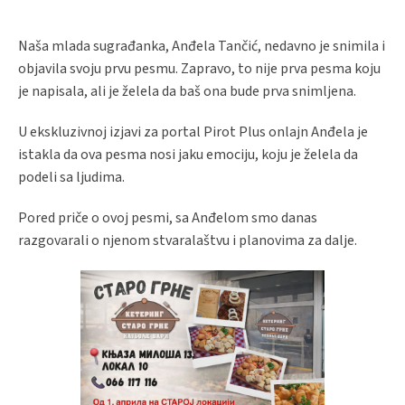
Naša mlada sugrađanka, Anđela Tančić, nedavno je snimila i
objavila svoju prvu pesmu. Zapravo, to nije prva pesma koju
je napisala, ali je želela da baš ona bude prva snimljena.
U ekskluzivnoj izjavi za portal Pirot Plus onlajn Anđela je
istakla da ova pesma nosi jaku emociju, koju je želela da
podeli sa ljudima.
Pored priče o ovoj pesmi, sa Anđelom smo danas
razgovarali o njenom stvaralaštvu i planovima za dalje.