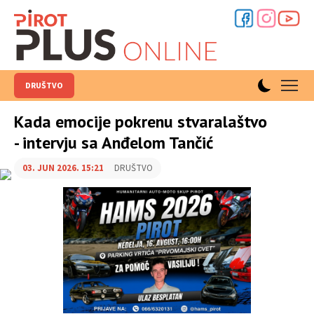
DRUŠTVO
Kada emocije pokrenu stvaralaštvo
- intervju sa Anđelom Tančić
03. JUN 2026. 15:21
DRUŠTVO