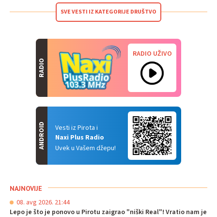
SVE VESTI IZ KATEGORIJE DRUŠTVO
RADIO UŽIVO
RADIO
ANDROID
Vesti iz Pirota i
Naxi Plus Radio
Uvek u Vašem džepu!
NAJNOVIJE
08. avg 2026. 21:44
Lepo je što je ponovo u Pirotu zaigrao "niški Real"! Vratio nam je