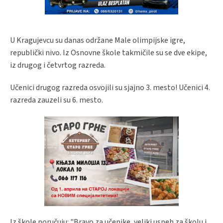
U Kragujevcu su danas održane Male olimpijske igre,
republički nivo. Iz Osnovne škole takmičile su se dve ekipe,
iz drugog i četvrtog razreda.
Učenici drugog razreda osvojili su sjajno 3. mesto! Učenici 4.
razreda zauzeli su 6. mesto.
Iz škole poručuju: "Bravo za učenike, veliki uspeh za školu i