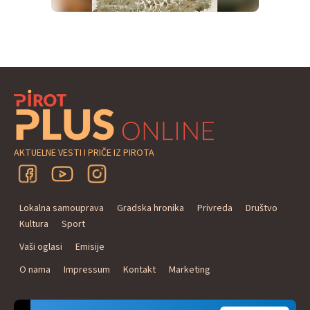
AKTUELNE VESTI I PRIČE IZ PIROTA
Lokalna samouprava
Gradska hronika
Privreda
Društvo
Kultura
Sport
Vaši oglasi
Emisije
O nama
Impressum
Kontakt
Marketing