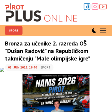
SPORT
Bronza za učenike 2. razreda OŠ
"Dušan Radović" na Republičkom
takmičenju "Male olimpijske igre"
03. JUN 2026. 16:40
SPORT