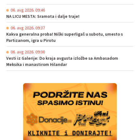
06. avg 2026. 09:46
NA LICU MESTA: Sramota i dalje traje!
06. avg 2026. 09:37
Kakva generalna proba! Niški superligaš u subotu, umesto s
Partizanom, igra u Pirotu
06. avg 2026. 09:00
Vesti iz Galerije: Do kraja avgusta izložbe sa Ambasadom
Meksika i manastirom Hilandar