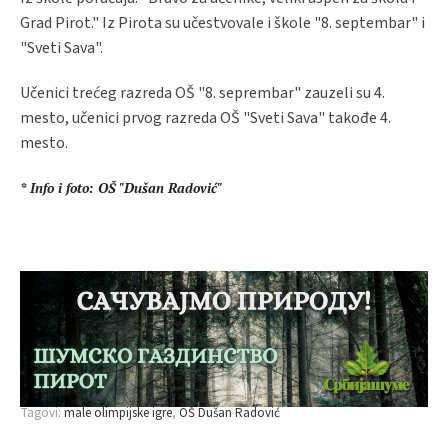
Grad Pirot." Iz Pirota su učestvovale i škole "8. septembar" i
"Sveti Sava".
Učenici trećeg razreda OŠ "8. seprembar" zauzeli su 4.
mesto, učenici prvog razreda OŠ "Sveti Sava" takođe 4.
mesto.
* Info i foto: OŠ "Dušan Radović"
Tagovi:
male olimpijske igre
OŠ Dušan Radović