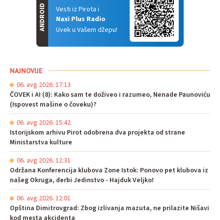
ANDROID
Vesti iz Pirota i
Naxi Plus Radio
Uvek u Vašem džepu!
NAJNOVIJE
06. avg 2026. 17:13
ČOVEK i AI (8): Kako sam te doživeo i razumeo, Nenade Paunoviću
(Ispovest mašine o čoveku)?
06. avg 2026. 15:42
Istorijskom arhivu Pirot odobrena dva projekta od strane
Ministarstva kulture
06. avg 2026. 12:31
Održana Konferencija klubova Zone Istok: Ponovo pet klubova iz
našeg Okruga, derbi Jedinstvo - Hajduk Veljko!
06. avg 2026. 12:01
Opština Dimitrovgrad: Zbog izlivanja mazuta, ne prilazite Nišavi
kod mesta akcidenta