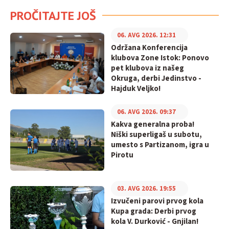
PROČITAJTE JOŠ
06. AVG 2026. 12:31
Održana Konferencija
klubova Zone Istok: Ponovo
pet klubova iz našeg
Okruga, derbi Jedinstvo -
Hajduk Veljko!
06. AVG 2026. 09:37
Kakva generalna proba!
Niški superligaš u subotu,
umesto s Partizanom, igra u
Pirotu
03. AVG 2026. 19:55
Izvučeni parovi prvog kola
Kupa grada: Derbi prvog
kola V. Durković - Gnjilan!