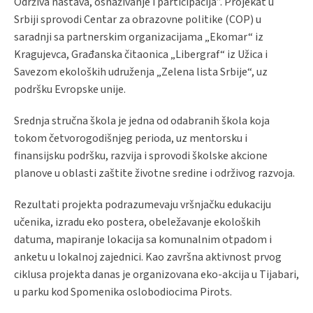
Održiva nastava, osnaživanje i participacija”. Projekat u
Srbiji sprovodi Centar za obrazovne politike (COP) u
saradnji sa partnerskim organizacijama „Ekomar“ iz
Kragujevca, Građanska čitaonica „Libergraf“ iz Užica i
Savezom ekoloških udruženja „Zelena lista Srbije“, uz
podršku Evropske unije.
Srednja stručna škola je jedna od odabranih škola koja
tokom četvorogodišnjeg perioda, uz mentorsku i
finansijsku podršku, razvija i sprovodi školske akcione
planove u oblasti zaštite životne sredine i održivog razvoja.
Rezultati projekta podrazumevaju vršnjačku edukaciju
učenika, izradu eko postera, obeležavanje ekoloških
datuma, mapiranje lokacija sa komunalnim otpadom i
anketu u lokalnoj zajednici. Kao završna aktivnost prvog
ciklusa projekta danas je organizovana eko-akcija u Tijabari,
u parku kod Spomenika oslobodiocima Pirots.