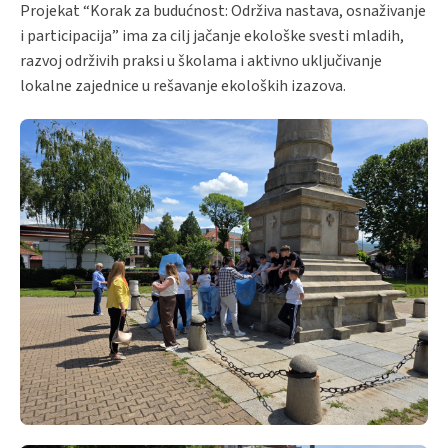
Projekat “Korak za budućnost: Održiva nastava, osnaživanje
i participacija” ima za cilj jačanje ekološke svesti mladih,
razvoj održivih praksi u školama i aktivno uključivanje
lokalne zajednice u rešavanje ekoloških izazova.