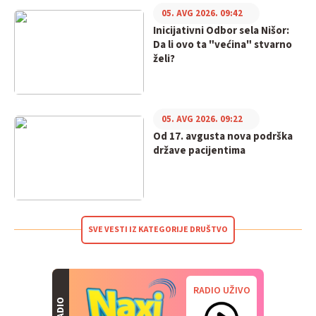
05. AVG 2026. 09:42
Inicijativni Odbor sela Nišor:
Da li ovo ta "većina" stvarno
želi?
05. AVG 2026. 09:22
Od 17. avgusta nova podrška
države pacijentima
SVE VESTI IZ KATEGORIJE DRUŠTVO
RADIO UŽIVO
RADIO