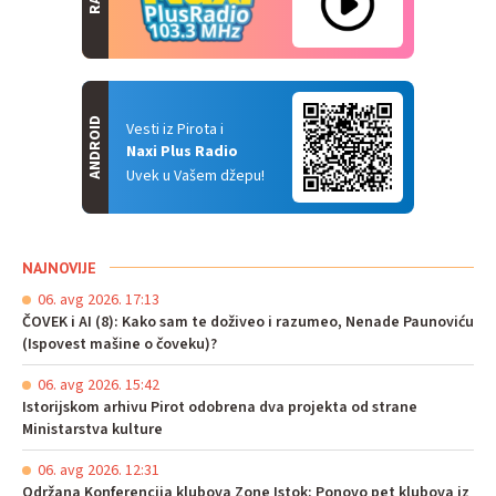
ANDROID
Vesti iz Pirota i
Naxi Plus Radio
Uvek u Vašem džepu!
NAJNOVIJE
06. avg 2026. 17:13
ČOVEK i AI (8): Kako sam te doživeo i razumeo, Nenade Paunoviću
(Ispovest mašine o čoveku)?
06. avg 2026. 15:42
Istorijskom arhivu Pirot odobrena dva projekta od strane
Ministarstva kulture
06. avg 2026. 12:31
Održana Konferencija klubova Zone Istok: Ponovo pet klubova iz