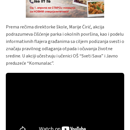
Prema rečima direktorke škole, Marije Ćirić, akcija
podrazumeva čišćenje parka i okolnih površina, kao i podelu
informativnih flajera građanima sa ciljem podizanja svesti o
značaju pravilnog odlaganja otpada i očuvanja životne
sredine. U akciji učestvuju i učenici OŠ “Sveti Sava” i Javno
preduzeće “Komunalac”.