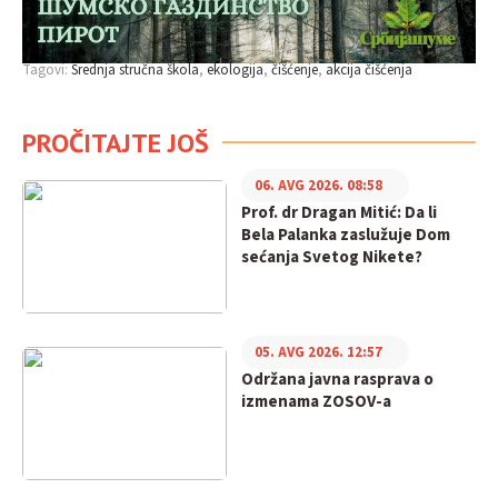
Tagovi:
Srednja stručna škola
ekologija
čišćenje
akcija čišćenja
PROČITAJTE JOŠ
06. AVG 2026. 08:58
Prof. dr Dragan Mitić: Da li
Bela Palanka zaslužuje Dom
sećanja Svetog Nikete?
05. AVG 2026. 12:57
Održana javna rasprava o
izmenama ZOSOV-a