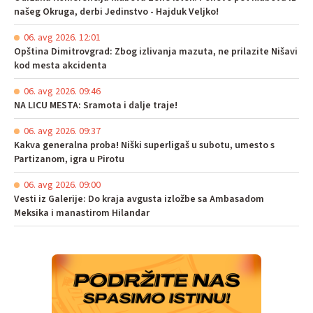
našeg Okruga, derbi Jedinstvo - Hajduk Veljko!
06. avg 2026. 12:01
Opština Dimitrovgrad: Zbog izlivanja mazuta, ne prilazite Nišavi
kod mesta akcidenta
06. avg 2026. 09:46
NA LICU MESTA: Sramota i dalje traje!
06. avg 2026. 09:37
Kakva generalna proba! Niški superligaš u subotu, umesto s
Partizanom, igra u Pirotu
06. avg 2026. 09:00
Vesti iz Galerije: Do kraja avgusta izložbe sa Ambasadom
Meksika i manastirom Hilandar