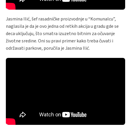
Jasmina Ilić, šef rasadničke proizvodnje u “Komunalcu”,
naglasila je da je ovo jedna od retkih akcija u gradu gde se
deca uključuju, što smatra izuzetno bitnim za očuvanje
životne sredine. Oni su pravi primer kako treba čuvati i
održavati parkove, poručila je Jasmina Ilić.