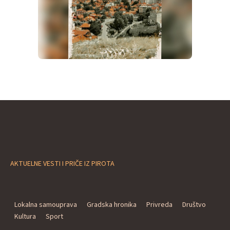
AKTUELNE VESTI I PRIČE IZ PIROTA
Lokalna samouprava
Gradska hronika
Privreda
Društvo
Kultura
Sport