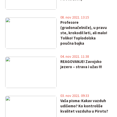
08. nov 2021. 13:15
Profesore
(gradonačelniče), u pravu
ste, krokodil leti, ali malo!
Toliko! Toplodolska
poučna bajka
04. nov 2021. 11:38
REAGOVANJE! Zavojsko
jezero – strava i užas !!!
03. nov 2021. 09:33
Vaša pisma: Kakav vazduh
udišemo? Ko kontroliše
kvalitet vazduha u Pirotu?