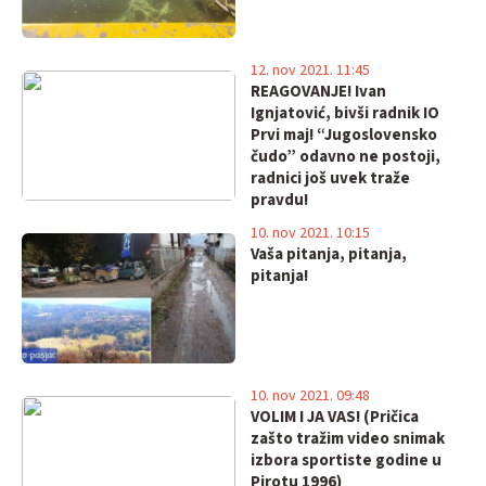
12. nov 2021. 11:45
REAGOVANJE! Ivan
Ignjatović, bivši radnik IO
Prvi maj! “Jugoslovensko
čudo” odavno ne postoji,
radnici još uvek traže
pravdu!
10. nov 2021. 10:15
Vaša pitanja, pitanja,
pitanja!
10. nov 2021. 09:48
VOLIM I JA VAS! (Pričica
zašto tražim video snimak
izbora sportiste godine u
Pirotu 1996)