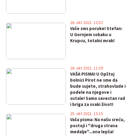
26. okt 2021. 12:52
Vaše sms poruke! Stefan:
U Gornjem sokaku u
Krupcu, totalni mrak!
26. okt 2021. 11:59
VAŠA PISMA! U Opštoj
bolnici Pirot ne sme da
bude sujete, strahovlade i
podele na njegove i
ostale! Samo savestan rad
i briga za svaki život!
25. okt 2021. 13:15
Vaša pisma: Na našu sreću,
postoji i "druga strana
medalje"...ona lepša!