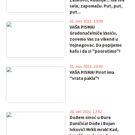
Zaskovci, Rudinje... ma sva
sela, zapomažu. Put, put,
put...
01. nov 2021. 10:09
VAŠA PISMA!
Gradonačelniče Vasiću,
zovemo Vas za vikend u
Vojnegovac. Da popijemo
kafu i da si "pooratimo"!
01. nov 2021. 10:03
VAŠA PISMA! Pirot ima
"vrata pakla"!
28. okt 2021. 12:52
Dođem sinoć u Đure
Daničića! Dođe i Bojan
Ivković! Mrkli mrak! Kad,