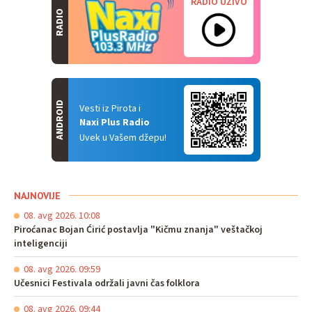
RADIO UŽIVO
RADIO
ANDROID
Vesti iz Pirota i
Naxi Plus Radio
Uvek u Vašem džepu!
NAJNOVIJE
08. avg 2026. 10:08
Piroćanac Bojan Ćirić postavlja "Kičmu znanja" veštačkoj
inteligenciji
08. avg 2026. 09:59
Učesnici Festivala održali javni čas folklora
08. avg 2026. 09:44