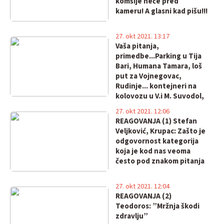
komšije neće pred
kameru! A glasni kad pišu!!!
27. okt 2021. 13:17
Vaša pitanja,
primedbe...Parking u Tija
Bari, Humana Tamara, loš
put za Vojnegovac,
Rudinje... kontejneri na
kolovozu u V.i M. Suvodol,
svetla u Izvoru...
27. okt 2021. 12:06
REAGOVANJA (1) Stefan
Veljković, Krupac: Zašto je
odgovornost kategorija
koja je kod nas veoma
često pod znakom pitanja
27. okt 2021. 12:04
REAGOVANJA (2)
Teodoros: ”Mržnja škodi
zdravlju”