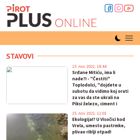
STAVOVI
15. nov 2021. 18:44
Srđane Mitiću, ima li
nade?! - "Čestiti"
Toplodolci, "dojdete u
subotu da vidimo koj orati
za vas da ste ukrali na
Piksi železo, ciment i
oplate!"
15. nov 2021. 11:01
Ekologija!? U Visočici kod
Vrela, umesto pastrmke,
plivao riblji otpad!