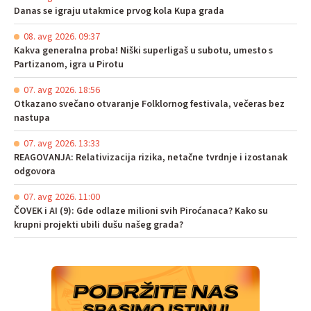
Danas se igraju utakmice prvog kola Kupa grada
08. avg 2026. 09:37
Kakva generalna proba! Niški superligaš u subotu, umesto s
Partizanom, igra u Pirotu
07. avg 2026. 18:56
Otkazano svečano otvaranje Folklornog festivala, večeras bez
nastupa
07. avg 2026. 13:33
REAGOVANJA: Relativizacija rizika, netačne tvrdnje i izostanak
odgovora
07. avg 2026. 11:00
ČOVEK i AI (9): Gde odlaze milioni svih Piroćanaca? Kako su
krupni projekti ubili dušu našeg grada?