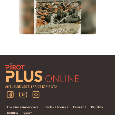
AKTUELNE VESTI I PRIČE IZ PIROTA
Lokalna samouprava
Gradska hronika
Privreda
Društvo
Kultura
Sport