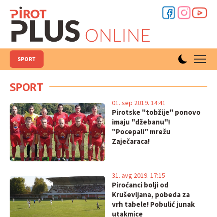
SPORT
SPORT
01. sep 2019. 14:41
Pirotske "tobžije" ponovo
imaju "džebanu"!
"Pocepali" mrežu
Zaječaraca!
31. avg 2019. 17:15
Piroćanci bolji od
Kruševljana, pobeda za
vrh tabele! Pobulić junak
utakmice