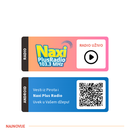
RADIO UŽIVO
RADIO
ANDROID
Vesti iz Pirota i
Naxi Plus Radio
Uvek u Vašem džepu!
NAJNOVIJE