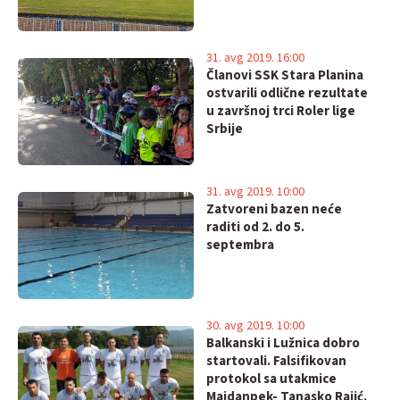
31. avg 2019. 16:00
Članovi SSK Stara Planina
ostvarili odlične rezultate
u završnoj trci Roler lige
Srbije
31. avg 2019. 10:00
Zatvoreni bazen neće
raditi od 2. do 5.
septembra
30. avg 2019. 10:00
Balkanski i Lužnica dobro
startovali. Falsifikovan
protokol sa utakmice
Majdanpek- Tanasko Rajić.