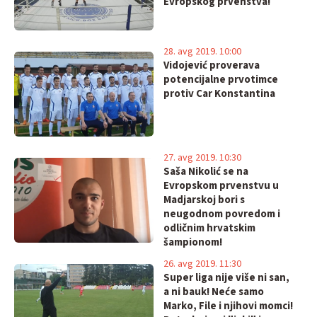
Evropskog prvenstva!
28. avg 2019. 10:00
Vidojević proverava
potencijalne prvotimce
protiv Car Konstantina
27. avg 2019. 10:30
Saša Nikolić se na
Evropskom prvenstvu u
Madjarskoj bori s
neugodnom povredom i
odličnim hrvatskim
šampionom!
26. avg 2019. 11:30
Super liga nije više ni san,
a ni bauk! Neće samo
Marko, File i njihovi momci!