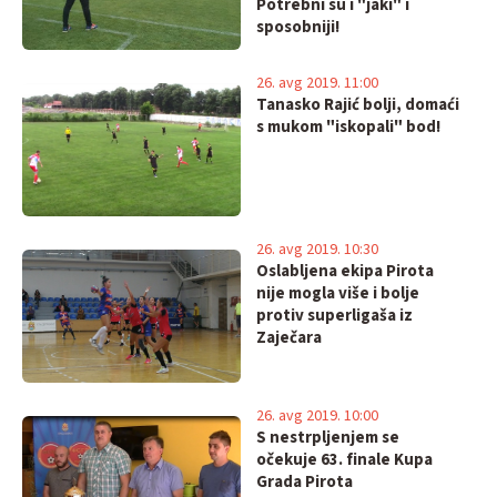
Potrebni su i "jaki" i
sposobniji!
26. avg 2019. 11:00
Tanasko Rajić bolji, domaći
s mukom "iskopali" bod!
26. avg 2019. 10:30
Oslabljena ekipa Pirota
nije mogla više i bolje
protiv superligaša iz
Zaječara
26. avg 2019. 10:00
S nestrpljenjem se
očekuje 63. finale Kupa
Grada Pirota