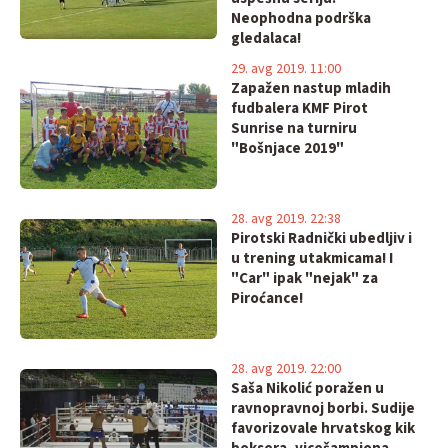
Neophodna podrška
gledalaca!
29. avg 2019. 11:00
Zapažen nastup mladih
fudbalera KMF Pirot
Sunrise na turniru
"Bošnjace 2019"
28. avg 2019. 22:38
Pirotski Radnički ubedljiv i
u trening utakmicama! I
"Car" ipak "nejak" za
Piroćance!
28. avg 2019. 22:00
Saša Nikolić poražen u
ravnopravnoj borbi. Sudije
favorizovale hrvatskog kik