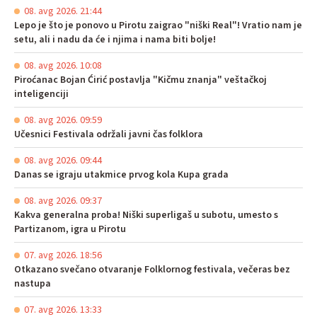
08. avg 2026. 21:44
Lepo je što je ponovo u Pirotu zaigrao "niški Real"! Vratio nam je
setu, ali i nadu da će i njima i nama biti bolje!
08. avg 2026. 10:08
Piroćanac Bojan Ćirić postavlja "Kičmu znanja" veštačkoj
inteligenciji
08. avg 2026. 09:59
Učesnici Festivala održali javni čas folklora
08. avg 2026. 09:44
Danas se igraju utakmice prvog kola Kupa grada
08. avg 2026. 09:37
Kakva generalna proba! Niški superligaš u subotu, umesto s
Partizanom, igra u Pirotu
07. avg 2026. 18:56
Otkazano svečano otvaranje Folklornog festivala, večeras bez
nastupa
07. avg 2026. 13:33