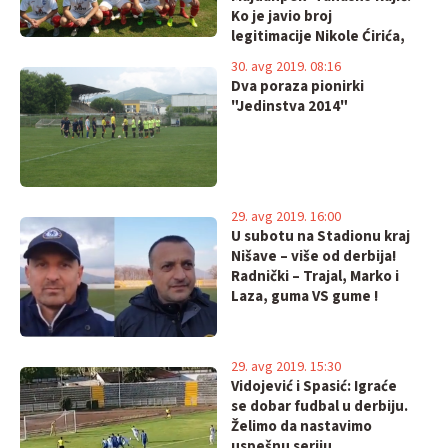
Ko je javio broj
legitimacije Nikole Ćirića,
fudbalera Balkanskog, koji
30. avg 2019. 08:16
je navodno igrao za
Dva poraza pionirki
pirotski tim!?
"Jedinstva 2014"
29. avg 2019. 16:00
U subotu na Stadionu kraj
Nišave – više od derbija!
Radnički – Trajal, Marko i
Laza, guma VS gume !
29. avg 2019. 15:30
Vidojević i Spasić: Igraće
se dobar fudbal u derbiju.
Želimo da nastavimo
uspešnu seriju.