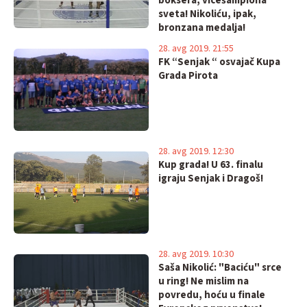
boksera, vicešampiona
sveta! Nikoliću, ipak,
bronzana medalja!
28. avg 2019. 21:55
FK “Senjak “ osvajač Kupa
Grada Pirota
28. avg 2019. 12:30
Kup grada! U 63. finalu
igraju Senjak i Dragoš!
28. avg 2019. 10:30
Saša Nikolić: "Baciću" srce
u ring! Ne mislim na
povredu, hoću u finale