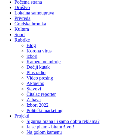
Pretraga
Početna strana
Društvo
Lokalna samouprava
Privreda
Gradska hronika
Kultura
Sport
Rubrike
Blog
Korona virus
izbori
Kamera ne miruje
Dečiji kutak
Plus radio
Video presing
Aktuelno
Stavovi
Čitalac reporter
Zabava
Izbori 2022
Politički marketing
Projekti
Sigurna hrana ili samo dobra reklama?
Ja se pitam - biram život!