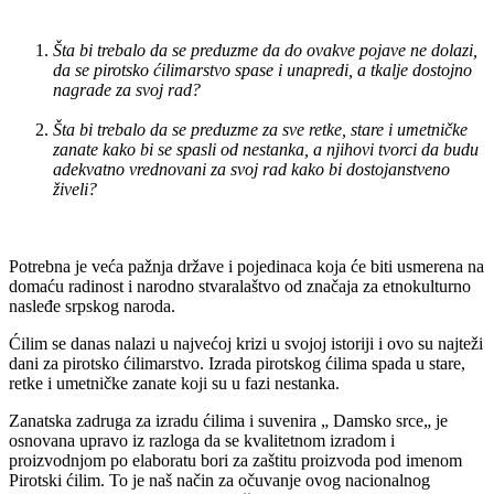
nameću:
Šta bi trebalo da se preduzme da do ovakve pojave ne dolazi,
da se pirotsko ćilimarstvo spase i unapredi, a tkalje dostojno
nagrade za svoj rad?
Šta bi trebalo da se preduzme za sve retke, stare i umetničke
zanate kako bi se spasli od nestanka, a njihovi tvorci da budu
adekvatno vrednovani za svoj rad kako bi dostojanstveno
živeli?
Potrebna je veća pažnja države i pojedinaca koja će biti usmerena na
domaću radinost i narodno stvaralaštvo od značaja za etnokulturno
nasleđe srpskog naroda.
Ćilim se danas nalazi u najvećoj krizi u svojoj istoriji i ovo su najteži
dani za pirotsko ćilimarstvo. Izrada pirotskog ćilima spada u stare,
retke i umetničke zanate koji su u fazi nestanka.
Zanatska zadruga za izradu ćilima i suvenira „ Damsko srce„ je
osnovana upravo iz razloga da se kvalitetnom izradom i
proizvodnjom po elaboratu bori za zaštitu proizvoda pod imenom