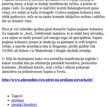
Peglana kobasica je pirotski specijalitet od ovčijeg, kozijeg ili
junećeg mesa, u koje se dodaje kombinacija začina, a potom se
pegla i suši. Za peglanje se najčešće koristi flaša(uglavnom puna
vina), sve ostalo je kažu svetogrđe. Gotova peglana kobasica ima
oblik potkovice, seče se na tanke komade isključivo nožem i odlično
ide uz domaće vino.
Pirot je već nekoliko godina grad domaćin Sajma peglane kobasice.
Za nagrade se ,,bori,, četrdesetak majstora, to je stalni broj učesnika,
a na sajmu se može pronaći još mnogo toga od specijaliteta. Sajam
peglane kobasice postao je atrakcija za gurmane iz svih krajeva
Srbije, a najviše posetilaca ima iz Bugarske, prošle godine čak
10.000, ali dolaze i iz Makedonije i drugih okolnih zemalja.
U želji da ilustrujemo kako ova turistička manifestacija izgleda i
kakav rezultat ima po afirmaciju pirotskih brendova, prenosimo
komentar ,,Boldirani kurziv,, koji i rečju i slikom pokazuje
atmosferu na jedinstvenom Sajmu u Svetu.
http://www.plusonline.rs/u-pirot-na-peglanu-povarkajte/
Tagovi:
projekat