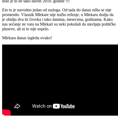
Bilo je to ne tako davne 2010. godine !!!
Eto to je navodno jedan od razloga. Od tada do danas ništa se nije
promenilo. Vlasnik Mlekare nije tražio rešenje, u Mlekaru dodju da
je obidju dva tri čoveka i tako danima, mesecima, godinama. Kako
nas sećanje ne vara na Mlekari su neki pokušali da stavljaju političke
pluseve, ali ni to nije uspelo.
Mlekara danas izgleda ovako!