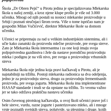
poljoprivredu
Škola „Dr Obren Pejić“ u Pirotu jedina je specijalizovana Mlekarska
škola u našoj zemlji, a kroz njene klupe prošlo je više od 3.000
učenika. Mnogi od njih postali su nosioci mlekarske proizvodnje u
Srbiji i poznati stručnjaci širom sveta. Više o tome ispričao nam je
gospodin Milan Vučićević, direktor Mlekarske škole sa domom
učenika.
Učenici se pripremaju za rad u velikim industrijskim sistemima, ali i
učie kako zanatski da proizvedu mlečne proizvode, pre svega sireve.
Zato je Mlekarska škola interesantna i za one koji imaju svoja
poljoprivredna gazdinstva i žele da nastave porodičnu proizvodnju
mleka i podignu je na viši nivo, pre svega u proizvodnju vrhunskih
sireva
Mlekarska škola nije jedina koja pravi kačkavalj u Pirotu, ali je
najstabilniji na tržištu. Postoji mlekarska radionica sa dva odeljenja,
jedno je za proizvodnju sireva, drugo za proizvodnju fermentisanih
proizvoda, pre svega jogurta. Mlekarska škola ima implementirane
HASAP standarde i trudi se da opstane na tržištu. To veoma važno
jer se tako održava praktična nastavu učenika
Osim čuvenog pirotskog kačkavalja, u ovoj školi učenici prave još i
bele sireve, vurdu, razne jogurte i pasterizovano mleko, ali i mnoge