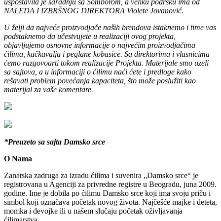
organizacijom ulaže maksimum napora da i proširi kapacitete,
uspostavila je saradnju sa Somborom, a veliku podršku ima od
NALEDA I IZBRŠNOG DIREKTORA Violete Jovanović.
U želji da najveće proizvodjače naših brendova istaknemo i time vas
podstaknemo da učestvujete u realizaciji ovog projekta,
objavljujemo osnovne informacije o najvećim proizvodjačima
ćilima, kačkavalja i peglane kobasice. Sa direktorima i vlasnicima
ćemo razgovoarti tokom realizacije Projekta. Materijale smo uzeli
sa sajtova, a u informaciji o ćilimu naći ćete i predloge kako
rešavati problem povećanja kapaciteta, što može poslužiti kao
materijal za vaše komentare.
*Preuzeto sa sajta Damsko srce
O Nama
Zanatska zadruga za izradu ćilima i suvenira „Damsko srce“ je
registrovana u Agenciji za privredne registre u Beogradu, juna 2009.
godine. Ime je dobila po ćilimu Damsko srce koji ima svoju priču i
simbol koji označava početak novog života. Najčešće majke i deteta,
momka i devojke ili u našem slučaju početak oživljavanja