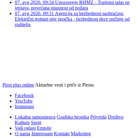
u subotu, umesto s Partizanom, igra u Pirotu
07. avg 2026. 09:34
Upozorenje RHMZ - Toplotni talas ne
jenjava, povećana opasnost od požara
07. avg 2026. 09:31
Agencija za bezbednost saobraćaja:
Električni trotinet nije igračka - bezbednost dece počinje od
roditelja
Pirot plus online
Aktuelne vesti i priče iz Pirota
Facebook
YouTube
Instagram
Lokalna samouprava
Gradska hronika
Privreda
Društvo
Kultura
Sport
Vaši oglasi
Emisije