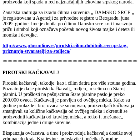
Pirotski ćilim. To je naš način za očuvanje ovog nacionalnog
proizvoda koji spada u red najznačajnijih tekovina srpskog naroda.
Zanatska zadruga za izradu ćilima i suvenira „ DAMSKO SRCE „
je registrovana u Agenciji za privredne registre u Beogradu, juna
2009. godine. Ime je dobila po ćilimu Damsko srce koji ima svoju
priču i simbol koji označava početak novog života majke i deteta ili
momka i devojke.
http://www.plusonline.rs/pirotski-cilim-dobitnik-evropskog-
priznanja-stvaratelji-za-stoljeca/
******************************************************
PIROTSKI KAČKAVALJ
Pirotski kačkavalj, takodje, kao i ćilim datira pre više stotina godina.
Poznato je da je pirotski kačkavalj,, rodjen,, u selima na Staroj
planini. U prošlosti na pašnjacima Stare planine paslo je preko
200.000 ovaca. Kačkavalj je pravljen od ovčijeg mleka. Kako su
godine prolazile i broj ovaca se smanjivao, proizvodjači kačkavalja
smanjivali su količine kačkavalja od ovčijeg mleka i okrenuli se
proizvodnji kačkavlja od kravljeg mleka, a retko i ,,mešanac,,
kombinacija jedne i druge sirovine.
Ekspanzija ovčarstva, a time i proizvodnja kačkavalja dostiže svoj