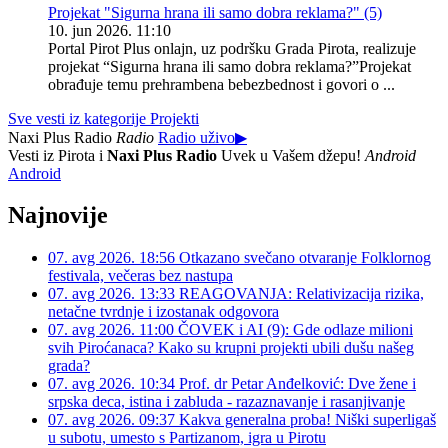
Projekat "Sigurna hrana ili samo dobra reklama?" (5)
10. jun 2026. 11:10
Portal Pirot Plus onlajn, uz podršku Grada Pirota, realizuje
projekat “Sigurna hrana ili samo dobra reklama?”Projekat
obrađuje temu prehrambena bebezbednost i govori o ...
Sve vesti iz kategorije Projekti
Naxi Plus Radio
Radio
Radio uživo
▶
Vesti iz Pirota i
Naxi Plus Radio
Uvek u Vašem džepu!
Android
Android
Najnovije
07. avg 2026. 18:56
Otkazano svečano otvaranje Folklornog
festivala, večeras bez nastupa
07. avg 2026. 13:33
REAGOVANJA: Relativizacija rizika,
netačne tvrdnje i izostanak odgovora
07. avg 2026. 11:00
ČOVEK i AI (9): Gde odlaze milioni
svih Piroćanaca? Kako su krupni projekti ubili dušu našeg
grada?
07. avg 2026. 10:34
Prof. dr Petar Anđelković: Dve žene i
srpska deca, istina i zabluda - razaznavanje i rasanjivanje
07. avg 2026. 09:37
Kakva generalna proba! Niški superligaš