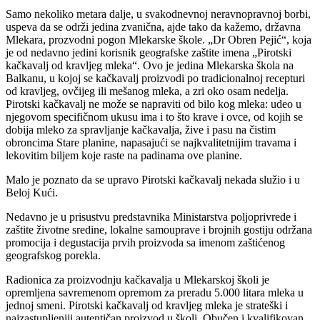
Samo nekoliko metara dalje, u svakodnevnoj neravnopravnoj borbi,
uspeva da se održi jedina zvanična, ajde tako da kažemo, državna
Mlekara, prozvodni pogon Mlekarske škole. „Dr Obren Pejić“, koja
je od nedavno jedini korisnik geografske zaštite imena „Pirotski
kačkavalj od kravljeg mleka“. Ovo je jedina Mlekarska škola na
Balkanu, u kojoj se kačkavalj proizvodi po tradicionalnoj recepturi
od kravljeg, ovčijeg ili mešanog mleka, a zri oko osam nedelja.
Pirotski kačkavalj ne može se napraviti od bilo kog mleka: udeo u
njegovom specifičnom ukusu ima i to što krave i ovce, od kojih se
dobija mleko za spravljanje kačkavalja, žive i pasu na čistim
obroncima Stare planine, napasajući se najkvalitetnijim travama i
lekovitim biljem koje raste na padinama ove planine.
Malo je poznato da se upravo Pirotski kačkavalj nekada služio i u
Beloj Kući.
Nedavno je u prisustvu predstavnika Ministarstva poljoprivrede i
zaštite životne sredine, lokalne samouprave i brojnih gostiju održana
promocija i degustacija prvih proizvoda sa imenom zaštićenog
geografskog porekla.
Radionica za proizvodnju kačkavalja u Mlekarskoj školi je
opremljena savremenom opremom za preradu 5.000 litara mleka u
jednoj smeni. Pirotski kačkavalj od kravljeg mleka je strateški i