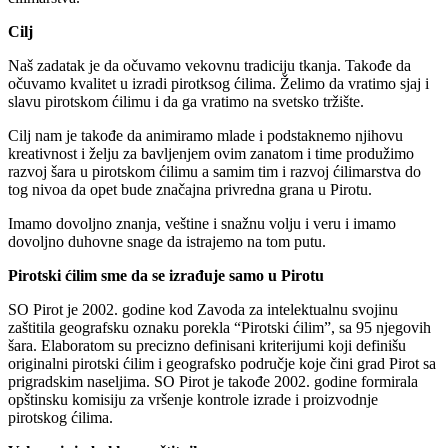
ćilimarstva.
Cilj
Naš zadatak je da očuvamo vekovnu tradiciju tkanja. Takođe da
očuvamo kvalitet u izradi pirotksog ćilima. Želimo da vratimo sjaj i
slavu pirotskom ćilimu i da ga vratimo na svetsko tržište.
Cilj nam je takođe da animiramo mlade i podstaknemo njihovu
kreativnost i želju za bavljenjem ovim zanatom i time produžimo
razvoj šara u pirotskom ćilimu a samim tim i razvoj ćilimarstva do
tog nivoa da opet bude značajna privredna grana u Pirotu.
Imamo dovoljno znanja, veštine i snažnu volju i veru i imamo
dovoljno duhovne snage da istrajemo na tom putu.
Pirotski ćilim sme da se izrađuje samo u Pirotu
SO Pirot je 2002. godine kod Zavoda za intelektualnu svojinu
zaštitila geografsku oznaku porekla “Pirotski ćilim”, sa 95 njegovih
šara. Elaboratom su precizno definisani kriterijumi koji definišu
originalni pirotski ćilim i geografsko područje koje čini grad Pirot sa
prigradskim naseljima. SO Pirot je takođe 2002. godine formirala
opštinsku komisiju za vršenje kontrole izrade i proizvodnje
pirotskog ćilima.