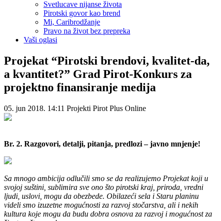
Na golom kamenu
Svetlucave nijanse života
Pirotski govor kao brend
Mi, Caribrodžanje
Pravo na život bez prepreka
Vaši oglasi
Projekat “Pirotski brendovi, kvalitet-da,
a kvantitet?” Grad Pirot-Konkurs za
projektno finansiranje medija
05. jun 2018. 14:11
Projekti
Pirot Plus Online
Br. 2. Razgovori, detalji, pitanja, predlozi – javno mnjenje!
Sa mnogo ambicija odlučili smo se da realizujemo Projekat koji u
svojoj suštini, sublimira sve ono što pirotski kraj, priroda, vredni
ljudi, uslovi, mogu da obezbede. Obilazeći sela i Staru planinu
videli smo izuzetne mogućnosti za razvoj stočarstva, ali i nekih