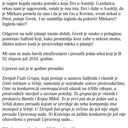
i koji nam je rekao da se stanje nije promenilo. Podsećamo Mlekaru
je najpre kupila srpska porodica koja živi u Austriji. Gazdarica,
rekao nam je sagovornik, ostala je ona ista, živi i dalje u Austriji, da
je Mlekaru prenela na sina i da je sin čas u Kovinu, svrati nekad u
Pirot, putuje čovek. I ne razmišlja izgleda da pokreće Mlekaru!!
Izgleda tako!!
Odgovor na naše pitanje nismo dobili, čovek je onako u poluglasu
pomenuo Salford koji, kako promrmlja kroz zube u nekom strahu,
diktira uslove kada je proizvodnja mleka u pitanju!
Mi smo se malo bavili istraživanjem i pronašli jedan tekst koji je B
92 objavio još 2010. godine.
Upravni sud je te godine presudio:
Denjub Fuds Grupa, koja posluje u sastavu Salforda i vlasnik je
četiri mlekare u Srbiji, nametala je nejednake uslove proizvođačima,
čime su konkurenciji onemogućavali ulazak na tržište otkupa, a
proizvođače stavljali u zavisan položaj. Ta grupacija je vlasnik i
preduzeća Bambi i Knjaz Miloš. To je prvi put da je jedan sud u
Srbiji doneo presudu kojom se utvrđuje da neka kompanija ima
monopol u Srbiji. U Denjub fud grupi je rečeno da još nije stigla
presuda Upravnog suda. Ni Komisija za zaštitu konkurencije još nije
obaveštena o presudi Upravnog suda…