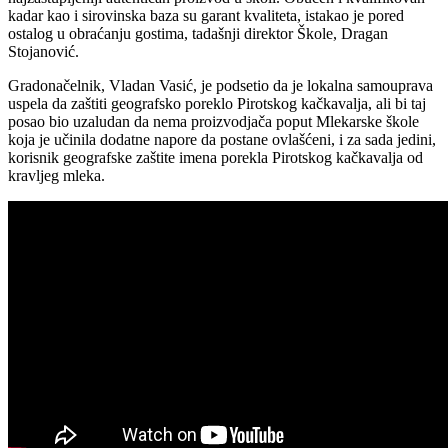
najzastupljeniji autentičan proizvod u školi. Obučen i kvalifikovan
kadar kao i sirovinska baza su garant kvaliteta, istakao je pored
ostalog u obraćanju gostima, tadašnji direktor Škole, Dragan
Stojanović.
Gradonačelnik, Vladan Vasić, je podsetio da je lokalna samouprava
uspela da zaštiti geografsko poreklo Pirotskog kačkavalja, ali bi taj
posao bio uzaludan da nema proizvodjača poput Mlekarske škole
koja je učinila dodatne napore da postane ovlašćeni, i za sada jedini,
korisnik geografske zaštite imena porekla Pirotskog kačkavalja od
kravljeg mleka.