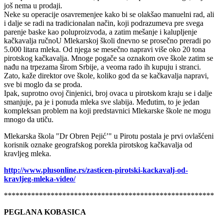
vrste poznatih svetskih sireva, polutvrde, sa plesnima i druge, kojih
još nema u prodaji.
Neke su operacije osavremenjee kako bi se olakšao manuelni rad, ali
i dalje se radi na tradicionalan način, koji podrazumeva pre svega
parenje baske kao poluproizvoda, a zatim mešanje i kalupljenje
kačkavalja ručnoU Mlekarskoj školi dnevno se prosečno preradi po
5.000 litara mleka. Od njega se mesečno napravi više oko 20 tona
pirotskog kačkavalja. Mnoge pogače sa oznakom ove škole zatim se
nađu na trpezama širom Srbije, a veoma rado ih kupuju i stranci.
Zato, kaže direktor ove škole, koliko god da se kačkavalja napravi,
sve bi moglo da se proda.
Ipak, suprotno ovoj činjenici, broj ovaca u pirotskom kraju se i dalje
smanjuje, pa je i ponuda mleka sve slabija. Međutim, to je jedan
kompleksan problem na koji predstavnici Mlekarske škole ne mogu
mnogo da utiču.
Mlekarska škola "Dr Obren Pejić’" u Pirotu postala je prvi ovlašćeni
korisnik oznake geografskog porekla pirotskog kačkavalja od
kravljeg mleka.
http://www.plusonline.rs/zasticen-pirotski-kackavalj-od-
kravljeg-mleka-video/
******************************************************