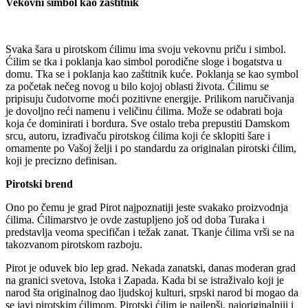
Vekovni simbol kao zaštitnik
Svaka šara u pirotskom ćilimu ima svoju vekovnu priču i simbol.
Ćilim se tka i poklanja kao simbol porodične sloge i bogatstva u
domu. Tka se i poklanja kao zaštitnik kuće. Poklanja se kao symbol
za početak nečeg novog u bilo kojoj oblasti života. Ćilimu se
pripisuju čudotvorne moći pozitivne energije. Prilikom naručivanja
je dovoljno reći namenu i veličinu ćilima. Može se odabrati boja
koja će dominirati i bordura. Sve ostalo treba prepustiti Damskom
srcu, autoru, izrađivaču pirotskog ćilima koji će sklopiti šare i
ornamente po Vašoj želji i po standardu za originalan pirotski ćilim,
koji je precizno definisan.
Pirotski brend
Ono po čemu je grad Pirot najpoznatiji jeste svakako proizvodnja
ćilima. Ćilimarstvo je ovde zastupljeno još od doba Turaka i
predstavlja veoma specifičan i težak zanat. Tkanje ćilima vrši se na
takozvanom pirotskom razboju.
Pirot je oduvek bio lep grad. Nekada zanatski, danas moderan grad
na granici svetova, Istoka i Zapada. Kada bi se istraživalo koji je
narod šta originalnog dao ljudskoj kulturi, srpski narod bi mogao da