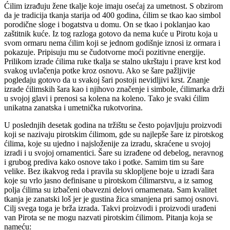
Ćilim izrađuju žene tkalje koje imaju osećaj za umetnost. S obzirom
da je tradicija tkanja starija od 400 godina, ćilim se tkao kao simbol
porodične sloge i bogatstva u domu. On se tkao i poklanjao kao
zaštitnik kuće. Iz tog razloga gotovo da nema kuće u Pirotu koja u
svom ormaru nema ćilim koji se jednom godišnje iznosi iz ormara i
pokazuje. Pripisuju mu se čudotvorne moći pozitivne energije.
Prilikom izrade ćilima ruke tkalja se stalno ukrštaju i prave krst kod
svakog uvlačenja potke kroz osnovu. Ako se šare pažljivije
pogledaju gotovo da u svakoj šari postoji nevidljivi krst. Znanje
izrade ćilimskih šara kao i njihovo značenje i simbole, ćilimarka drži
u svojoj glavi i prenosi sa kolena na koleno. Tako je svaki ćilim
unikatna zanatska i umetnička rukotvorina.
U poslednjih desetak godina na tržištu se često pojavljuju proizvodi
koji se nazivaju pirotskim ćilimom, gde su najlepše šare iz pirotskog
ćilima, koje su ujedno i najsloženije za izradu, skraćene u svojoj
izradi i u svojoj ornamentici. Šare su izrađene od debelog, neravnog
i grubog prediva kako osnove tako i potke. Samim tim su šare
velike. Bez ikakvog reda i pravila su sklopljene boje u izradi šara
koje su vrlo jasno definisane u pirotskom ćilimarstvu, a iz samog
polja ćilima su izbačeni obavezni delovi ornamenata. Sam kvalitet
tkanja je zanatski loš jer je gustina žica smanjena pri samoj osnovi.
Cilj svega toga je brža izrada. Takvi proizvodi i proizvodi urađeni
van Pirota se ne mogu nazvati pirotskim ćilimom. Pitanja koja se