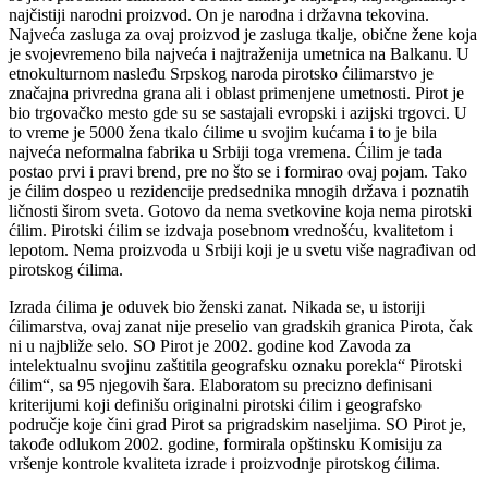
se javi pirotskim ćilimom. Pirotski ćilim je najlepši, najoriginalniji i
najčistiji narodni proizvod. On je narodna i državna tekovina.
Najveća zasluga za ovaj proizvod je zasluga tkalje, obične žene koja
je svojevremeno bila najveća i najtraženija umetnica na Balkanu. U
etnokulturnom nasleđu Srpskog naroda pirotsko ćilimarstvo je
značajna privredna grana ali i oblast primenjene umetnosti. Pirot je
bio trgovačko mesto gde su se sastajali evropski i azijski trgovci. U
to vreme je 5000 žena tkalo ćilime u svojim kućama i to je bila
najveća neformalna fabrika u Srbiji toga vremena. Ćilim je tada
postao prvi i pravi brend, pre no što se i formirao ovaj pojam. Tako
je ćilim dospeo u rezidencije predsednika mnogih država i poznatih
ličnosti širom sveta. Gotovo da nema svetkovine koja nema pirotski
ćilim. Pirotski ćilim se izdvaja posebnom vrednošću, kvalitetom i
lepotom. Nema proizvoda u Srbiji koji je u svetu više nagrađivan od
pirotskog ćilima.
Izrada ćilima je oduvek bio ženski zanat. Nikada se, u istoriji
ćilimarstva, ovaj zanat nije preselio van gradskih granica Pirota, čak
ni u najbliže selo. SO Pirot je 2002. godine kod Zavoda za
intelektualnu svojinu zaštitila geografsku oznaku porekla“ Pirotski
ćilim“, sa 95 njegovih šara. Elaboratom su precizno definisani
kriterijumi koji definišu originalni pirotski ćilim i geografsko
područje koje čini grad Pirot sa prigradskim naseljima. SO Pirot je,
takođe odlukom 2002. godine, formirala opštinsku Komisiju za
vršenje kontrole kvaliteta izrade i proizvodnje pirotskog ćilima.