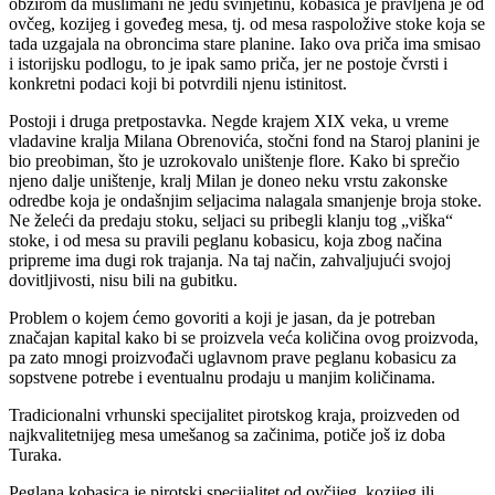
Time se objašnjava i izostanak svinjskog mesa u njenom sastavu. S
obzirom da muslimani ne jedu svinjetinu, kobasica je pravljena je od
ovčeg, kozijeg i goveđeg mesa, tj. od mesa raspoložive stoke koja se
tada uzgajala na obroncima stare planine. Iako ova priča ima smisao
i istorijsku podlogu, to je ipak samo priča, jer ne postoje čvrsti i
konkretni podaci koji bi potvrdili njenu istinitost.
Postoji i druga pretpostavka. Negde krajem XIX veka, u vreme
vladavine kralja Milana Obrenovića, stočni fond na Staroj planini je
bio preobiman, što je uzrokovalo uništenje flore. Kako bi sprečio
njeno dalje uništenje, kralj Milan je doneo neku vrstu zakonske
odredbe koja je ondašnjim seljacima nalagala smanjenje broja stoke.
Ne želeći da predaju stoku, seljaci su pribegli klanju tog „viška“
stoke, i od mesa su pravili peglanu kobasicu, koja zbog načina
pripreme ima dugi rok trajanja. Na taj način, zahvaljujući svojoj
dovitljivosti, nisu bili na gubitku.
Problem o kojem ćemo govoriti a koji je jasan, da je potreban
značajan kapital kako bi se proizvela veća količina ovog proizvoda,
pa zato mnogi proizvođači uglavnom prave peglanu kobasicu za
sopstvene potrebe i eventualnu prodaju u manjim količinama.
Tradicionalni vrhunski specijalitet pirotskog kraja, proizveden od
najkvalitetnijeg mesa umešanog sa začinima, potiče još iz doba
Turaka.