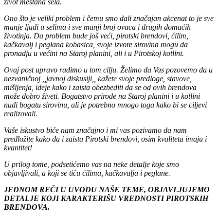
kultura koje mogu da budu dobra osnova za razvoj i mogućnost za
život meštana sela.
Ono što je veliki problem i čemu smo dali značajan akcenat to je sve
manje ljudi u selima i sve manji broj ovaca i drugih domaćih
životinja. Da problem bude još veći, pirotski brendovi, ćilim,
kačkavalj i peglana kobasica, svoje izvore sirovina mogu da
pronadju u većini na Staroj planini, ali i u Pirotskoj kotlini.
Ovaj post upravo radimo u tom cilju. Želimo da Vas pozovemo da u
nezvaničnoj ,,javnoj diskusiji,, kažete svoje predloge, stavove,
mišljenja, ideje kako i zaista obezbediti da se od ovih brendova
može dobro živeti. Bogatstvo prirode na Staroj planini i u kotlini
nudi bogatu sirovinu, ali je potrebno mnogo toga kako bi se ciljevi
realizovali.
Vaše iskustvo biće nam značajno i mi vas pozivamo da nam
predložite kako da i zaista Pirotski brendovi, osim kvaliteta imaju i
kvantitet!
U prilog tome, podsetićemo vas na neke detalje koje smo
objavljivali, a koji se tiču ćilima, kačkavalja i peglane.
JEDNOM REČI U UVODU NAŠE TEME, OBJAVLJUJEMO
DETALJE KOJI KARAKTERIŠU VREDNOSTI PIROTSKIH
BRENDOVA.