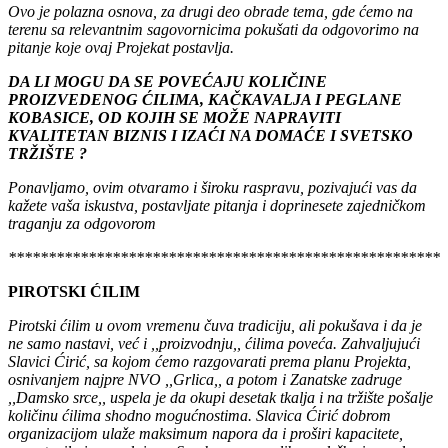
Ovo je polazna osnova, za drugi deo obrade tema, gde ćemo na
terenu sa relevantnim sagovornicima pokušati da odgovorimo na
pitanje koje ovaj Projekat postavlja.
DA LI MOGU DA SE POVEĆAJU KOLIČINE
PROIZVEDENOG ĆILIMA, KAČKAVALJA I PEGLANE
KOBASICE, OD KOJIH SE MOŽE NAPRAVITI
KVALITETAN BIZNIS I IZAĆI NA DOMAĆE I SVETSKO
TRŽIŠTE ?
Ponavljamo, ovim otvaramo i široku raspravu, pozivajući vas da
kažete vaša iskustva, postavljate pitanja i doprinesete zajedničkom
traganju za odgovorom
******************************************************
PIROTSKI ĆILIM
Pirotski ćilim u ovom vremenu čuva tradiciju, ali pokušava i da je
ne samo nastavi, već i ,,proizvodnju,, ćilima poveća. Zahvaljujući
Slavici Ćirić, sa kojom ćemo razgovarati prema planu Projekta,
osnivanjem najpre NVO ,,Grlica,, a potom i Zanatske zadruge
,,Damsko srce,, uspela je da okupi desetak tkalja i na tržište pošalje
količinu ćilima shodno mogućnostima. Slavica Ćirić dobrom