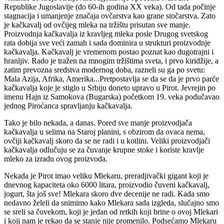
vrhunac do kraja Kraljevine Jugoslavije i početka Narodne
Republike Jugoslavije (do 60-ih godina XX veka). Od tada počinje
stagnacija i umanjenje značaja ovčarstva kao grane stočarstva. Zato
je kačkavalj od ovčijeg mleka na tržištu prisutan sve manje.
Proizvodnja kačkavalja iz kravljeg mleka posle Drugog svetskog
rata dobija sve veći zamah i sada dominira u strukturi proizvodnje
kačkavalja. Kačkavalj je vremenom postao poznat kao dugotrajni i
hranljiv. Rado je tražen na mnogim tržištima sveta, i prvo kiridžije, a
zatim prevozna sredstva modernog doba, razneli su ga po svetu:
Mala Azija, Afrika, Amerika...Pretpostavlja se da se da je prvo parče
kačkavalja koje je stiglo u Srbiju doneto upravo u Pirot. Jevrejin po
imenu Hajn iz Samokova (Bugarska) početkom 19. veka podučavao
jednog Piroćanca spravljanju kačkavalja.
Tako je bilo nekada, a danas. Pored sve manje proizvodjača
kačkavalja u selima na Staroj planini, s obzirom da ovaca nema,
ovčiji kačkavalj skoro da se ne radi i u kotlini. Veliki proizvodjači
kačkavalja odlučuju se za čuvanje krupne stoke i koriste kravlje
mleko za izradu ovog proizvoda.
Nekada je Pirot imao veliku Mlekaru, preradjivački gigant koji je
dnevnog kapaciteta oko 6000 litara, proizvodio čuveni kačkavalj,
jogurt, šta još sve! Mlekara skoro dve decenije ne radi. Kada smo
nedavno želeli da snimimo kako Mlekara sada izgleda, slučajno smo
se sreli sa čovekom, koji je jedan od retkih koji brine o ovoj Mlekari