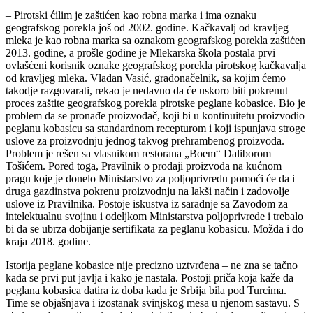
PEGLANA KOBASICA
– Pirotski ćilim je zaštićen kao robna marka i ima oznaku
geografskog porekla još od 2002. godine. Kačkavalj od kravljeg
mleka je kao robna marka sa oznakom geografskog porekla zaštićen
2013. godine, a prošle godine je Mlekarska škola postala prvi
ovlašćeni korisnik oznake geografskog porekla pirotskog kačkavalja
od kravljeg mleka. Vladan Vasić, gradonačelnik, sa kojim ćemo
takodje razgovarati, rekao je nedavno da će uskoro biti pokrenut
proces zaštite geografskog porekla pirotske peglane kobasice. Bio je
problem da se pronađe proizvođač, koji bi u kontinuitetu proizvodio
peglanu kobasicu sa standardnom recepturom i koji ispunjava stroge
uslove za proizvodnju jednog takvog prehrambenog proizvoda.
Problem je rešen sa vlasnikom restorana „Boem“ Daliborom
Tošićem. Pored toga, Pravilnik o prodaji proizvoda na kućnom
pragu koje je donelo Ministarstvo za poljoprivredu pomoći će da i
druga gazdinstva pokrenu proizvodnju na lakši način i zadovolje
uslove iz Pravilnika. Postoje iskustva iz saradnje sa Zavodom za
intelektualnu svojinu i odeljkom Ministarstva poljoprivrede i trebalo
bi da se ubrza dobijanje sertifikata za peglanu kobasicu. Možda i do
kraja 2018. godine.
Istorija peglane kobasice nije precizno uztvrđena – ne zna se tačno
kada se prvi put javlja i kako je nastala. Postoji priča koja kaže da
peglana kobasica datira iz doba kada je Srbija bila pod Turcima.