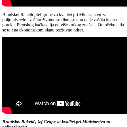
Branislav Raketić, šef grupe za kvalitet pri Ministarstvu za
poljoprivredu i zaštitu životne sredine, smatra da je zaštita imena
porekla Pirotskog kačkavalja od višestrukog značaja. On očekuje da
se to i na ekonomskom planu pozitivno odrazi.
Branislav Raketić, šef Grupe za kvalitet pri Ministarstvu za