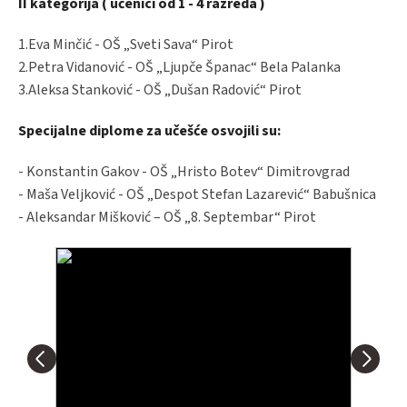
II kategorija ( učenici od 1 - 4 razreda )
1.Eva Minčić - OŠ „Sveti Sava“ Pirot
2.Petra Vidanović - OŠ „Ljupče Španac“ Bela Palanka
3.Aleksa Stanković - OŠ „Dušan Radović“ Pirot
Specijalne diplome za učešće osvojili su:
- Konstantin Gakov - OŠ „Hristo Botev“ Dimitrovgrad
- Maša Veljković - OŠ „Despot Stefan Lazarević“ Babušnica
- Aleksandar Mišković – OŠ „8. Septembar“ Pirot