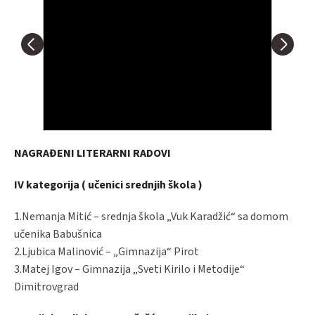
NAGRAĐENI LITERARNI RADOVI
IV kategorija ( učenici srednjih škola )
1.Nemanja Mitić – srednja škola „Vuk Karadžić“ sa domom
učenika Babušnica
2.Ljubica Malinović – „Gimnazija“ Pirot
3.Matej Igov – Gimnazija „Sveti Kirilo i Metodije“
Dimitrovgrad