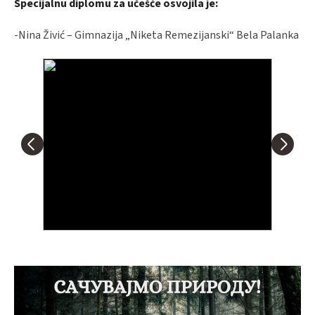
Specijalnu diplomu za učešće osvojila je:
-Nina Živić – Gimnazija „Niketa Remezijanski“ Bela Palanka