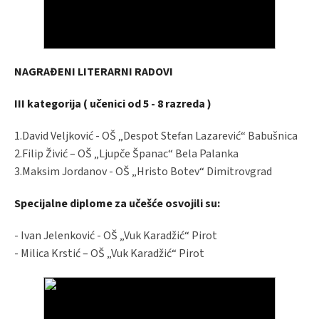
NAGRAĐENI LITERARNI RADOVI
III kategorija ( učenici od 5 - 8 razreda )
1.David Veljković - OŠ „Despot Stefan Lazarević“ Babušnica
2.Filip Živić – OŠ „Ljupče Španac“ Bela Palanka
3.Maksim Jordanov - OŠ „Hristo Botev“ Dimitrovgrad
Specijalne diplome za učešće osvojili su:
- Ivan Jelenković - OŠ „Vuk Karadžić“ Pirot
- Milica Krstić – OŠ „Vuk Karadžić“ Pirot