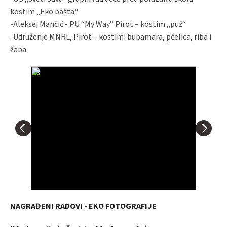
kostim „Eko bašta“
-Aleksej Mančić - PU “My Way” Pirot – kostim „puž“
-Udruženje MNRL, Pirot – kostimi bubamara, pčelica, riba i
žaba
NAGRAĐENI RADOVI - EKO FOTOGRAFIJE