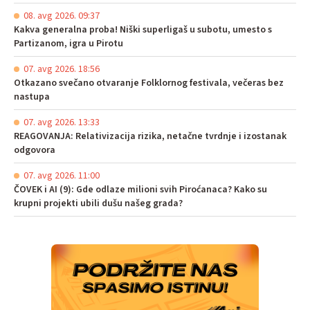
08. avg 2026. 09:37
Kakva generalna proba! Niški superligaš u subotu, umesto s
Partizanom, igra u Pirotu
07. avg 2026. 18:56
Otkazano svečano otvaranje Folklornog festivala, večeras bez
nastupa
07. avg 2026. 13:33
REAGOVANJA: Relativizacija rizika, netačne tvrdnje i izostanak
odgovora
07. avg 2026. 11:00
ČOVEK i AI (9): Gde odlaze milioni svih Piroćanaca? Kako su
krupni projekti ubili dušu našeg grada?