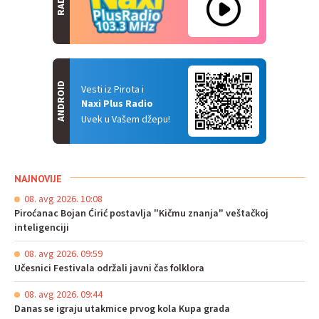
RADIO
ANDROID
Vesti iz Pirota i
Naxi Plus Radio
Uvek u Vašem džepu!
NAJNOVIJE
08. avg 2026. 10:08
Piroćanac Bojan Ćirić postavlja "Kičmu znanja" veštačkoj
inteligenciji
08. avg 2026. 09:59
Učesnici Festivala održali javni čas folklora
08. avg 2026. 09:44
Danas se igraju utakmice prvog kola Kupa grada