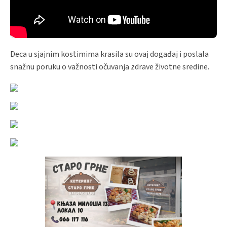
Deca u sjajnim kostimima krasila su ovaj događaj i poslala
snažnu poruku o važnosti očuvanja zdrave životne sredine.