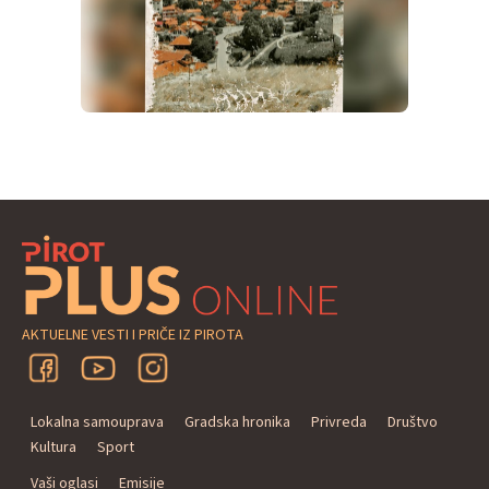
AKTUELNE VESTI I PRIČE IZ PIROTA
Lokalna samouprava
Gradska hronika
Privreda
Društvo
Kultura
Sport
Vaši oglasi
Emisije