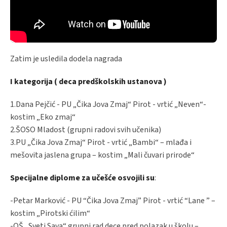
Zatim je usledila dodela nagrada
I kategorija ( deca predškolskih ustanova )
1.Dana Pejčić - PU „Čika Jova Zmaj“ Pirot - vrtić „Neven“-
kostim „Eko zmaj“
2.ŠOSO Mladost (grupni radovi svih učenika)
3.PU „Čika Jova Zmaj“ Pirot - vrtić „Bambi“ – mlađa i
mešovita jaslena grupa – kostim „Mali čuvari prirode“
Specijalne diplome za učešće osvojili su
:
-Petar Marković - PU “Čika Jova Zmaj” Pirot - vrtić “Lane ” –
kostim „Pirotski ćilim“
-OŠ „Sveti Sava“ grupni rad dece pred polazak u školu –