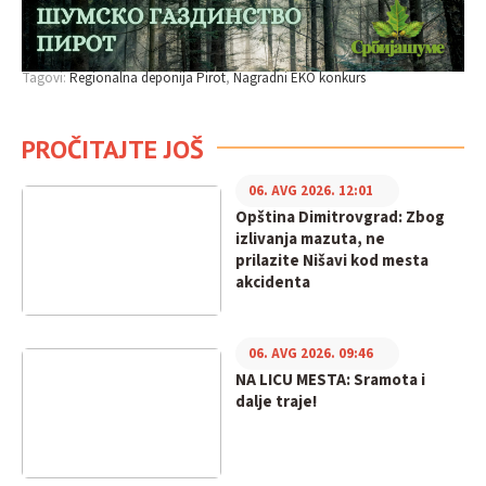
Tagovi:
Regionalna deponija Pirot
Nagradni EKO konkurs
PROČITAJTE JOŠ
06. AVG 2026. 12:01
Opština Dimitrovgrad: Zbog
izlivanja mazuta, ne
prilazite Nišavi kod mesta
akcidenta
06. AVG 2026. 09:46
NA LICU MESTA: Sramota i
dalje traje!