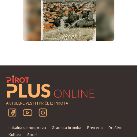
AKTUELNE VESTI I PRIČE IZ PIROTA
Lokalna samouprava
Gradska hronika
Privreda
Društvo
Kultura
Sport