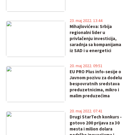
23. maj 2022. 13:44
Mihajlovićeva: Srbija
regionalni lider u
privlačenju investicija,
saradnja sa kompanijama
iz SAD i u energetici
20. maj 2022. 09:51
EU PRO Plus info-sesije o
Javnom pozivu za dodelu
bespovratnih sredstava
preduzetnicima, mikro i
malim preduzećima
20. maj 2022. 07:41
Drugi StarTech konkurs -
gotovo 200 prijava za 30
mesta i milion dolara