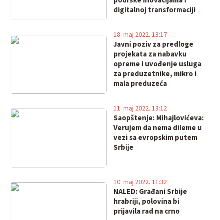
podrške inovacijama i
digitalnoj transformaciji
18. maj 2022. 13:17
Javni poziv za predloge
projekata za nabavku
opreme i uvođenje usluga
za preduzetnike, mikro i
mala preduzeća
11. maj 2022. 13:12
Saopštenje: Mihajlovićeva:
Verujem da nema dileme u
vezi sa evropskim putem
Srbije
10. maj 2022. 11:32
NALED: Građani Srbije
hrabriji, polovina bi
prijavila rad na crno