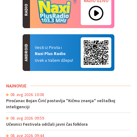
RADIO UŽIVO
RADIO
ANDROID
Vesti iz Pirota i
Naxi Plus Radio
Uvek u Vašem džepu!
NAJNOVIJE
08. avg 2026. 10:08
Piroćanac Bojan Ćirić postavlja "Kičmu znanja" veštačkoj
inteligenciji
08. avg 2026. 09:59
Učesnici Festivala održali javni čas folklora
08. avg 2026. 09:44