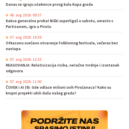
Danas se igraju utakmice prvog kola Kupa grada
08. avg 2026. 09:37
Kakva generalna proba! Niški superligaš u subotu, umesto s
Partizanom, igra u Pirotu
07. avg 2026. 18:56
Otkazano svečano otvaranje Folklornog festivala, večeras bez
nastupa
07. avg 2026. 13:33
REAGOVANJA: Relativizacija rizika, netačne tvrdnje i izostanak
odgovora
07. avg 2026. 11:00
ČOVEK i AI (9): Gde odlaze milioni svih Piroćanaca? Kako su
krupni projekti ubili dušu našeg grada?