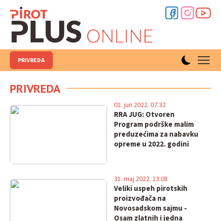
PRIVREDA
PRIVREDA
01. jun 2022. 07:32
RRA JUG: Otvoren
Program podrške malim
preduzećima za nabavku
opreme u 2022. godini
31. maj 2022. 13:08
Veliki uspeh pirotskih
proizvođača na
Novosadskom sajmu -
Osam zlatnih i jedna