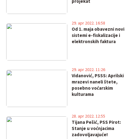
projekat
29. apr 2022. 16:58
Od 1. maja obavezni novi
sistemi e-fiskalizacije i
elektronskih faktura
29. apr 2022. 11:26
Vidanović, PSSS: Aprilski
mrazevi naneli štete,
posebno voćarskim
kulturama
28. apr 2022. 12:55
Tijana Pešić, PSS Pirot:
Stanje u voćnjacima
zadovoljavajuće!