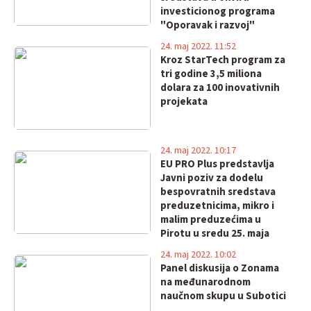
investicionog programa
"Oporavak i razvoj"
24. maj 2022. 11:52
Kroz StarTech program za
tri godine 3,5 miliona
dolara za 100 inovativnih
projekata
24. maj 2022. 10:17
EU PRO Plus predstavlja
Javni poziv za dodelu
bespovratnih sredstava
preduzetnicima, mikro i
malim preduzećima u
Pirotu u sredu 25. maja
24. maj 2022. 10:02
Panel diskusija o Zonama
na međunarodnom
naučnom skupu u Subotici