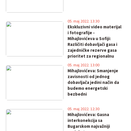
05. maj 2022. 13:30
Ekskluzivni video materijal
i fotografije -
Mihajlovićeva u Sofiji:
Različiti dobavljači gasa i
zajedničke rezerve gasa
prioritet za regionalnu
bezbednost
05. maj 2022. 13:00
Mihajlovićeva: Smanjenje
zavisnosti od jednog
dobavljača jedini način da
budemo energetski
bezbedni
05. maj 2022. 12:30
Mihajlovićeva: Gasna
interkonekcija sa
Bugarskom najvažniji