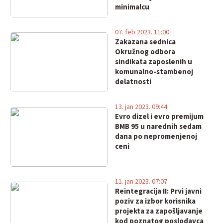
minimalcu
07. feb 2023. 11:00
Zakazana sednica
Okružnog odbora
sindikata zaposlenih u
komunalno-stambenoj
delatnosti
13. jan 2023. 09:44
Evro dizel i evro premijum
BMB 95 u narednih sedam
dana po nepromenjenoj
ceni
11. jan 2023. 07:07
Reintegracija II: Prvi javni
poziv za izbor korisnika
projekta za zapošljavanje
kod poznatog poslodavca