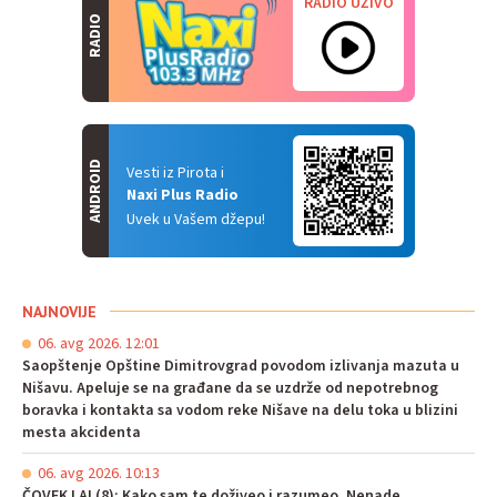
RADIO UŽIVO
RADIO
ANDROID
Vesti iz Pirota i
Naxi Plus Radio
Uvek u Vašem džepu!
NAJNOVIJE
06. avg 2026. 12:01
Saopštenje Opštine Dimitrovgrad povodom izlivanja mazuta u
Nišavu. Apeluje se na građane da se uzdrže od nepotrebnog
boravka i kontakta sa vodom reke Nišave na delu toka u blizini
mesta akcidenta
06. avg 2026. 10:13
ČOVEK I AI (8): Kako sam te doživeo i razumeo, Nenade