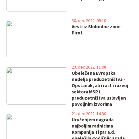
30. dec 2022. 09:10
Vesti iz Slobodne zone
Pirot
23. dec 2022. 11:08
Obeležena Evropska
nedelja preduzetništva -
Opstanak, ali i rast i razvoj
sektora MSP i
preduzetništva uslovljen
povoljnim izvorima
finansiranja
21. dec 2022. 14:30
Uručenjem nagrada
najboljim radnicima
Kompanija Tigar a.d.
obeležila godišnjicu rada