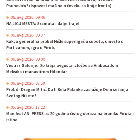
Paunoviću? (Ispovest mašine o čoveku sa linije fronta)
06. avg 2026. 09:46
NA LICU MESTA: Sramota i dalje traje!
06. avg 2026. 09:37
Kakva generalna proba! Niški superligaš u subotu, umesto s
Partizanom, igra u Pirotu
06. avg 2026. 09:00
Vesti iz Galerije: Do kraja avgusta izložbe sa Ambasadom
Meksika i manastirom Hilandar
06. avg 2026. 08:58
Prof. dr Dragan Mitić: Da li Bela Palanka zaslužuje Dom sećanja
Svetog Nikete?
05. avg 2026. 13:22
Manifest ANI PRESS-a: 20 godina čistog obraza na braniku Pirota i
Istine