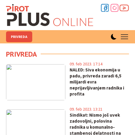
PRIVREDA
PRIVREDA
09. feb 2023. 17:14
NALED: Siva ekonomija u
padu, privreda zaradi 6,5
milijardi evra
neprijavljivanjem radnika i
profita
09. feb 2023. 13:21
Sindikat: Nismo još uvek
zadovoljni, polovina
radnika u komunalno-
stambenoj delatnosti na