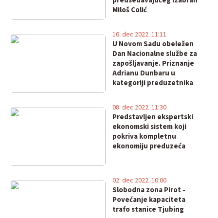
predsedavajućeg izabran
Miloš Colić
16. dec 2022. 11:11
U Novom Sadu obeležen
Dan Nacionalne službe za
zapošljavanje. Priznanje
Adrianu Dunbaru u
kategoriji preduzetnika
08. dec 2022. 11:30
Predstavljen ekspertski
ekonomski sistem koji
pokriva kompletnu
ekonomiju preduzeća
02. dec 2022. 10:00
Slobodna zona Pirot -
Povećanje kapaciteta
trafo stanice Tjubing