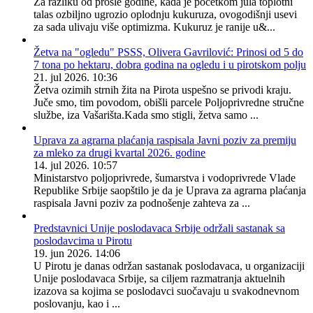
Za razliku od prošle godine, kada je početkom jula toplotni
talas ozbiljno ugrozio oplodnju kukuruza, ovogodišnji usevi
za sada ulivaju više optimizma. Kukuruz je ranije u&...
Žetva na "ogledu" PSSS, Olivera Gavrilović: Prinosi od 5 do
7 tona po hektaru, dobra godina na ogledu i u pirotskom polju
21. jul 2026. 10:36
Žetva ozimih strnih žita na Pirota uspešno se privodi kraju.
Juče smo, tim povodom, obišli parcele Poljoprivredne stručne
službe, iza Vašarišta.Kada smo stigli, žetva samo ...
Uprava za agrarna plaćanja raspisala Javni poziv za premiju
za mleko za drugi kvartal 2026. godine
14. jul 2026. 10:57
Ministarstvo poljoprivrede, šumarstva i vodoprivrede Vlade
Republike Srbije saopštilo je da je Uprava za agrarna plaćanja
raspisala Javni poziv za podnošenje zahteva za ...
Predstavnici Unije poslodavaca Srbije održali sastanak sa
poslodavcima u Pirotu
19. jun 2026. 14:06
U Pirotu je danas održan sastanak poslodavaca, u organizaciji
Unije poslodavaca Srbije, sa ciljem razmatranja aktuelnih
izazova sa kojima se poslodavci suočavaju u svakodnevnom
poslovanju, kao i ...