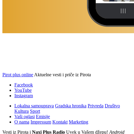
Pirot plus online
Aktuelne vesti i priče iz Pirota
Facebook
YouTube
Instagram
Lokalna samouprava
Gradska hronika
Privreda
Društvo
Kultura
Sport
Vaši oglasi
Emisije
O nama
Impressum
Kontakt
Marketing
Vesti iz Pirota i
Naxi Plus Radio
Uvek u Vašem džepu!
Android