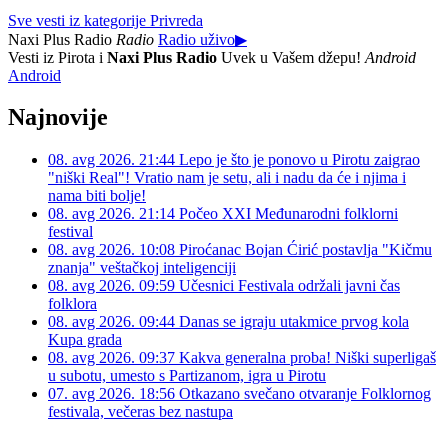
Sve vesti iz kategorije Privreda
Naxi Plus Radio
Radio
Radio uživo
▶
Vesti iz Pirota i
Naxi Plus Radio
Uvek u Vašem džepu!
Android
Android
Najnovije
08. avg 2026. 21:44
Lepo je što je ponovo u Pirotu zaigrao
"niški Real"! Vratio nam je setu, ali i nadu da će i njima i
nama biti bolje!
08. avg 2026. 21:14
Počeo XXI Međunarodni folklorni
festival
08. avg 2026. 10:08
Piroćanac Bojan Ćirić postavlja "Kičmu
znanja" veštačkoj inteligenciji
08. avg 2026. 09:59
Učesnici Festivala održali javni čas
folklora
08. avg 2026. 09:44
Danas se igraju utakmice prvog kola
Kupa grada
08. avg 2026. 09:37
Kakva generalna proba! Niški superligaš
u subotu, umesto s Partizanom, igra u Pirotu
07. avg 2026. 18:56
Otkazano svečano otvaranje Folklornog
festivala, večeras bez nastupa