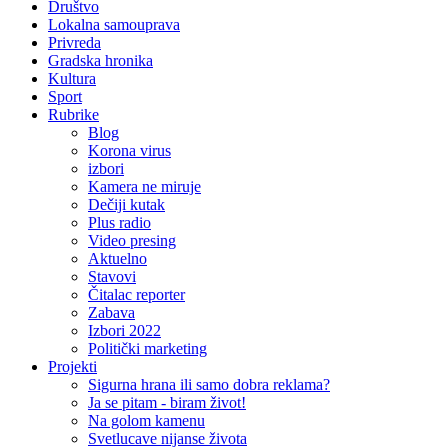
Društvo
Lokalna samouprava
Privreda
Gradska hronika
Kultura
Sport
Rubrike
Blog
Korona virus
izbori
Kamera ne miruje
Dečiji kutak
Plus radio
Video presing
Aktuelno
Stavovi
Čitalac reporter
Zabava
Izbori 2022
Politički marketing
Projekti
Sigurna hrana ili samo dobra reklama?
Ja se pitam - biram život!
Na golom kamenu
Svetlucave nijanse života