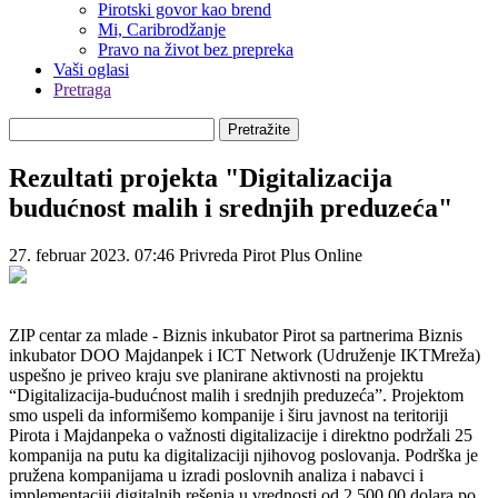
Pirotski govor kao brend
Mi, Caribrodžanje
Pravo na život bez prepreka
Vaši oglasi
Pretraga
Pretražite
Rezultati projekta "Digitalizacija
budućnost malih i srednjih preduzeća"
27. februar 2023. 07:46
Privreda
Pirot Plus Online
ZIP centar za mlade - Biznis inkubator Pirot sa partnerima Biznis
inkubator DOO Majdanpek i ICT Network (Udruženje IKTMreža)
uspešno je priveo kraju sve planirane aktivnosti na projektu
“Digitalizacija-budućnost malih i srednjih preduzeća”. Projektom
smo uspeli da informišemo kompanije i širu javnost na teritoriji
Pirota i Majdanpeka o važnosti digitalizacije i direktno podržali 25
kompanija na putu ka digitalizaciji njihovog poslovanja. Podrška je
pružena kompanijama u izradi poslovnih analiza i nabavci i
implementaciji digitalnih rešenja u vrednosti od 2.500,00 dolara po