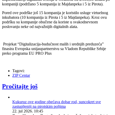
kompaniji (podržano 5 kompanija iz Majdanpeka i 5 iz Pirota).
Pored ove podrške još 15 kompanija je koristilo usluge virtuelnog
inkubatora (10 kompanija iz Pirota i 5 iz Majdanpeka). Kroz ovu
podršku su kompanije obučene da koriste u svakodnevnom
poslovanju neke od najvažnijih digitalnih alata.
Projekat “Digitalizacija-budućnost malih i srednjih preduzeća”
finasira Evropska unijaupartnerstvu sa Vladom Republike Srbije
preko programa EU PRO Plus
Tagovi:
ZIP Centar
Pročitajte još
Kukuruz ove godine obećava dobar rod, suncokret sve
zastupljeniji na pirotskim poljima
22. jul 2026. 10:45