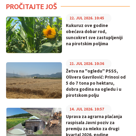
PROČITAJTE JOŠ
22. JUL 2026. 10:45
Kukuruz ove godine
obećava dobar rod,
suncokret sve zastupljeniji
na pirotskim poljima
21. JUL 2026. 10:36
Žetva na "ogledu" PSSS,
Olivera Gavrilović: Prinosi od
5 do 7 tona po hektaru,
dobra godina na ogledu i u
pirotskom polju
14. JUL 2026. 10:57
Uprava za agrarna plaćanja
raspisala Javni poziv za
premiju za mleko za drugi
kvartal 2026. godine