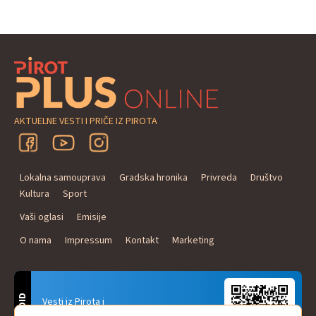
AKTUELNE VESTI I PRIČE IZ PIROTA
Lokalna samouprava
Gradska hronika
Privreda
Društvo
Kultura
Sport
Vaši oglasi
Emisije
O nama
Impressum
Kontakt
Marketing
ANDROID
Vesti iz Pirota i
Naxi Plus Radio