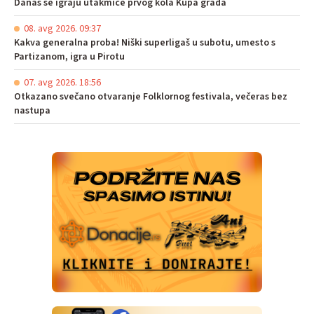
Danas se igraju utakmice prvog kola Kupa grada
08. avg 2026. 09:37
Kakva generalna proba! Niški superligaš u subotu, umesto s
Partizanom, igra u Pirotu
07. avg 2026. 18:56
Otkazano svečano otvaranje Folklornog festivala, večeras bez
nastupa