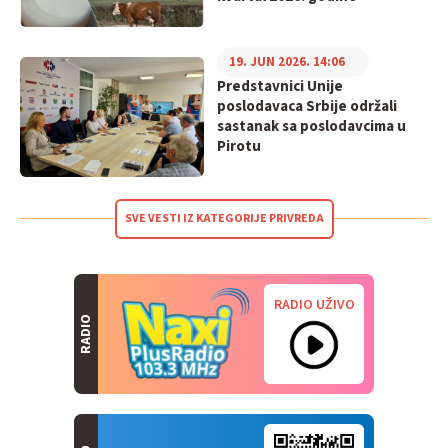
19. JUN 2026. 14:06
Predstavnici Unije
poslodavaca Srbije održali
sastanak sa poslodavcima u
Pirotu
SVE VESTI IZ KATEGORIJE PRIVREDA
RADIO UŽIVO
RADIO