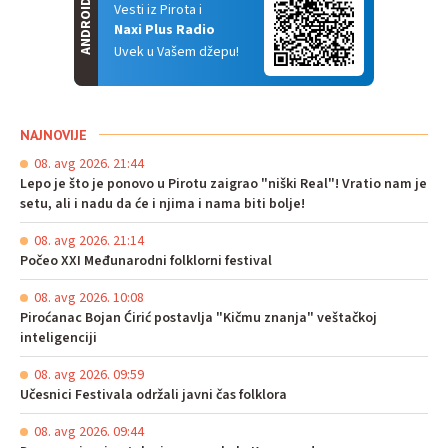
ANDROID
Vesti iz Pirota i
Naxi Plus Radio
Uvek u Vašem džepu!
NAJNOVIJE
08. avg 2026. 21:44
Lepo je što je ponovo u Pirotu zaigrao "niški Real"! Vratio nam je
setu, ali i nadu da će i njima i nama biti bolje!
08. avg 2026. 21:14
Počeo XXI Međunarodni folklorni festival
08. avg 2026. 10:08
Piroćanac Bojan Ćirić postavlja "Kičmu znanja" veštačkoj
inteligenciji
08. avg 2026. 09:59
Učesnici Festivala održali javni čas folklora
08. avg 2026. 09:44