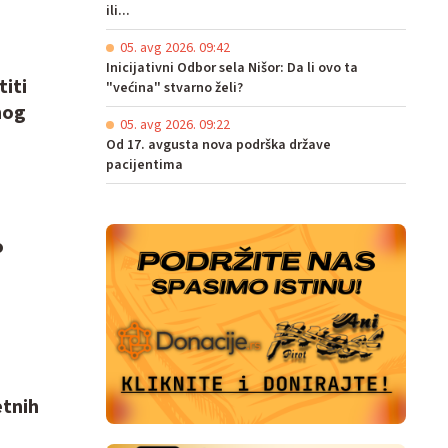
ili...
05. avg 2026. 09:42
Inicijativni Odbor sela Nišor: Da li ovo ta
titi
"većina" stvarno želi?
nog
05. avg 2026. 09:22
Od 17. avgusta nova podrška države
pacijentima
o
etnih