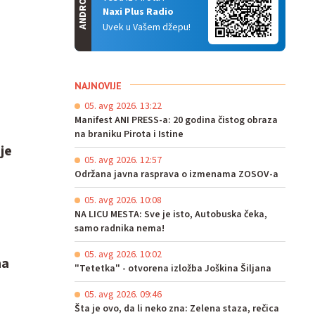
ANDROID
Naxi Plus Radio
Uvek u Vašem džepu!
NAJNOVIJE
05. avg 2026. 13:22
Manifest ANI PRESS-a: 20 godina čistog obraza
na braniku Pirota i Istine
je
05. avg 2026. 12:57
Održana javna rasprava o izmenama ZOSOV-a
05. avg 2026. 10:08
NA LICU MESTA: Sve je isto, Autobuska čeka,
samo radnika nema!
05. avg 2026. 10:02
ma
"Tetetka" - otvorena izložba Joškina Šiljana
05. avg 2026. 09:46
Šta je ovo, da li neko zna: Zelena staza, rečica