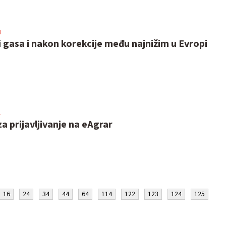
4
i gasa i nakon korekcije među najnižim u Evropi
1
 prijavljivanje na eAgrar
16
24
34
44
64
114
122
123
124
125