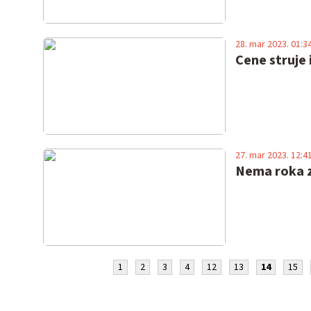
28. mar 2023. 01:3
Cene struje 
27. mar 2023. 12:4
Nema roka za
1
2
3
4
12
13
14
15