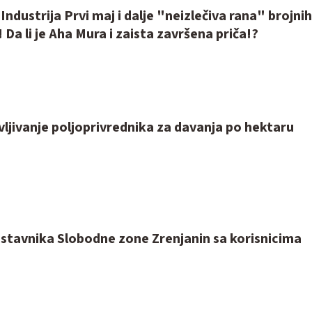
Industrija Prvi maj i dalje "neizlečiva rana" brojnih
Da li je Aha Mura i zaista završena priča!?
vljivanje poljoprivrednika za davanja po hektaru
stavnika Slobodne zone Zrenjanin sa korisnicima