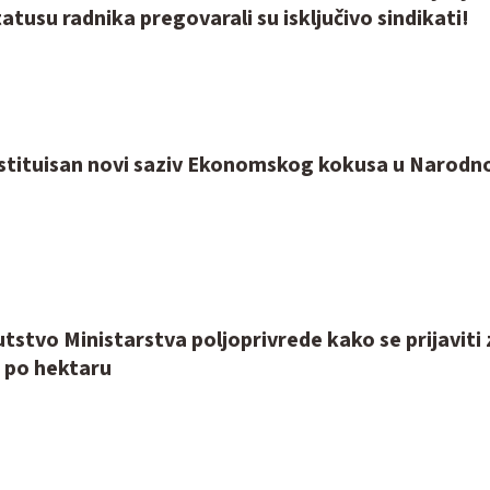
tatusu radnika pregovarali su isključivo sindikati!
tituisan novi saziv Ekonomskog kokusa u Narodno
tstvo Ministarstva poljoprivrede kako se prijaviti 
a po hektaru