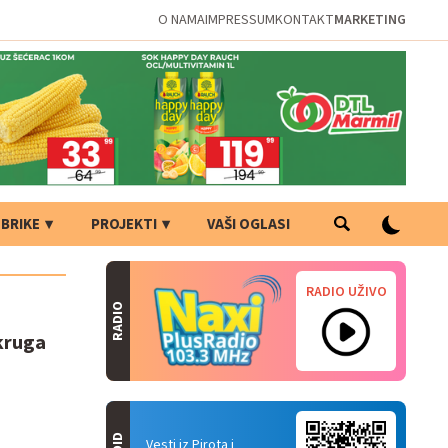
O NAMA
IMPRESSUM
KONTAKT
MARKETING
BRIKE
PROJEKTI
VAŠI OGLASI
RADIO UŽIVO
RADIO
okruga
Vesti iz Pirota i