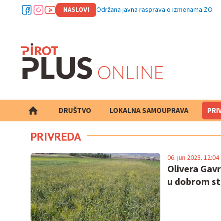
NASLOVI
Održana javna rasprava o izmenama ZOSO
DRUŠTVO
LOKALNA SAMOUPRAVA
PRETRAGA
PRI
PRIVREDA
06. jun 2023. 12:04
Olivera Gavr
u dobrom st