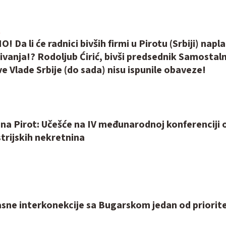
Da li će radnici bivših firmi u Pirotu (Srbiji) napla
ivanja!? Rodoljub Ćirić, bivši predsednik Samostal
ve Vlade Srbije (do sada) nisu ispunile obaveze!
na Pirot: Učešće na IV međunarodnoj konferenciji 
strijskih nekretnina
asne interkonekcije sa Bugarskom jedan od priorit