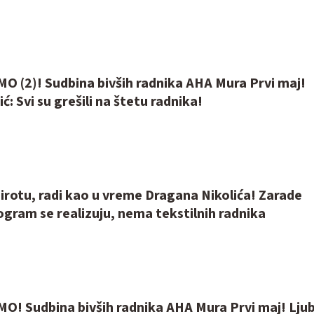
 (2)! Sudbina bivših radnika AHA Mura Prvi maj!
ć: Svi su grešili na štetu radnika!
Pirotu, radi kao u vreme Dragana Nikolića! Zarade
gram se realizuju, nema tekstilnih radnika
! Sudbina bivših radnika AHA Mura Prvi maj! Lju