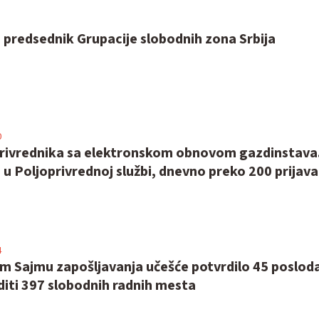
 predsednik Grupacije slobodnih zona Srbija
0
rivrednika sa elektronskom obnovom gazdinstava
 u Poljoprivrednoj službi, dnevno preko 200 prijava
4
m Sajmu zapošljavanja učešće potvrdilo 45 poslod
diti 397 slobodnih radnih mesta