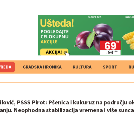
V-a
VREDA
GRADSKA HRONIKA
KULTURA
SPORT
RU
ilović, PSSS Pirot: Pšenica i kukuruz na području 
anju. Neophodna stabilizacija vremena i više sunca