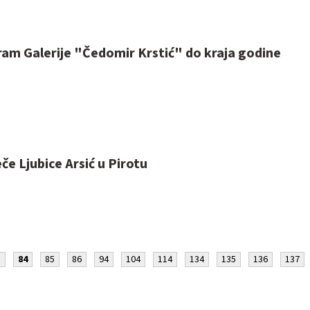
am Galerije "Čedomir Krstić" do kraja godine
če Ljubice Arsić u Pirotu
3
84
85
86
94
104
114
134
135
136
137