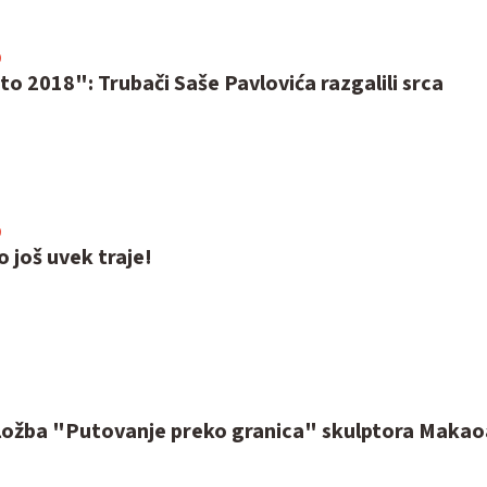
0
to 2018": Trubači Saše Pavlovića razgalili srca
0
o još uvek traje!
ložba "Putovanje preko granica" skulptora Makao