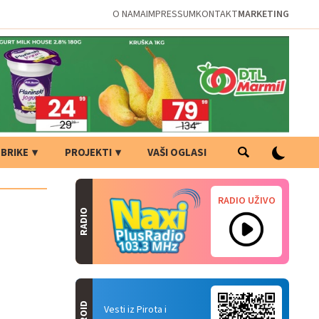
O NAMA
IMPRESSUM
KONTAKT
MARKETING
BRIKE
PROJEKTI
VAŠI OGLASI
RADIO UŽIVO
RADIO
Vesti iz Pirota i