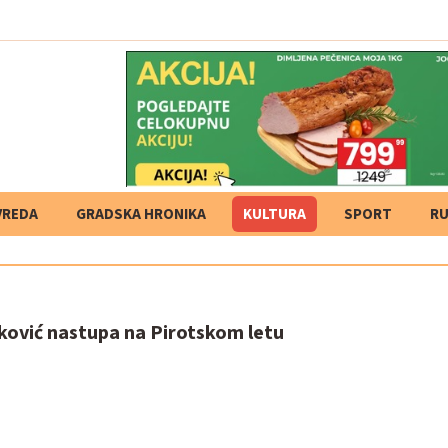
VREDA
GRADSKA HRONIKA
KULTURA
SPORT
RU
8
jković nastupa na Pirotskom letu