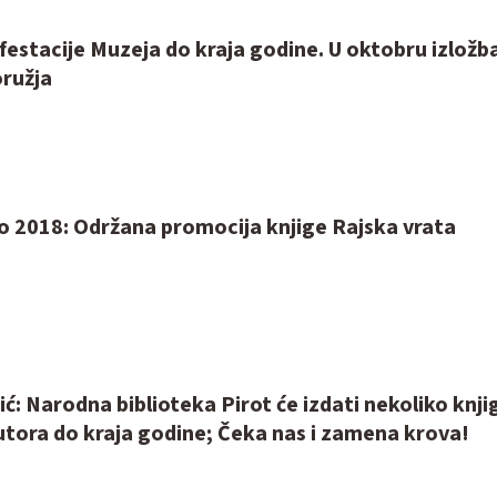
estacije Muzeja do kraja godine. U oktobru izložb
oružja
o 2018: Održana promocija knjige Rajska vrata
ć: Narodna biblioteka Pirot će izdati nekoliko knji
utora do kraja godine; Čeka nas i zamena krova!