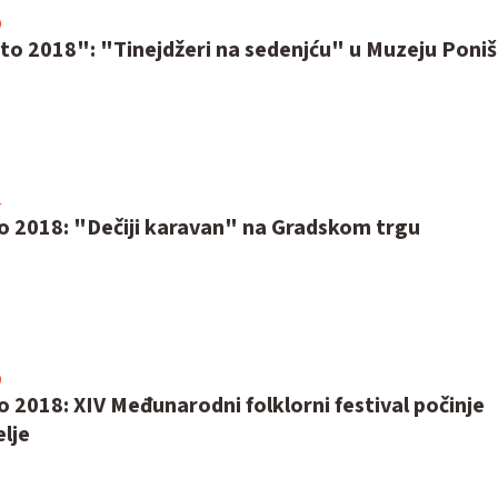
0
to 2018": "Tinejdžeri na sedenjću" u Muzeju Poniš
4
to 2018: "Dečiji karavan" na Gradskom trgu
0
o 2018: XIV Međunarodni folklorni festival počinje
lje