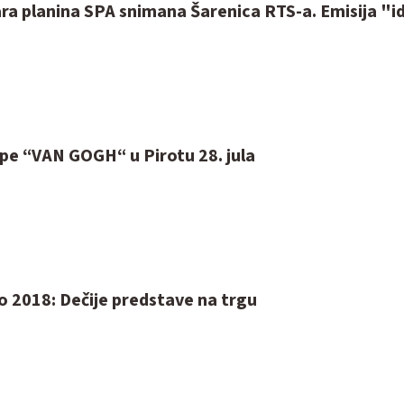
ra planina SPA snimana Šarenica RTS-a. Emisija "id
pe “VAN GOGH“ u Pirotu 28. jula
o 2018: Dečije predstave na trgu