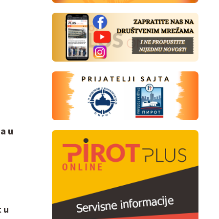
a u
 u