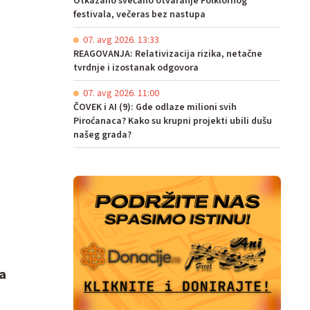
Otkazano svečano otvaranje Folklornog
festivala, večeras bez nastupa
07. avg 2026. 13:33
REAGOVANJA: Relativizacija rizika, netačne
tvrdnje i izostanak odgovora
07. avg 2026. 11:00
ČOVEK i AI (9): Gde odlaze milioni svih
Piroćanaca? Kako su krupni projekti ubili dušu
našeg grada?
a