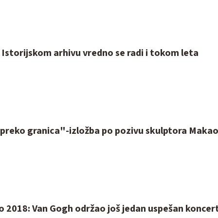
Istorijskom arhivu vredno se radi i tokom leta
preko granica"-izložba po pozivu skulptora Makao
to 2018: Van Gogh održao još jedan uspešan koncert