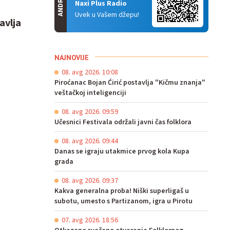
ANDROID
Naxi Plus Radio
Uvek u Vašem džepu!
avlja
NAJNOVIJE
08. avg 2026. 10:08
Piroćanac Bojan Ćirić postavlja "Kičmu znanja"
veštačkoj inteligenciji
08. avg 2026. 09:59
Učesnici Festivala održali javni čas folklora
08. avg 2026. 09:44
Danas se igraju utakmice prvog kola Kupa
grada
08. avg 2026. 09:37
Kakva generalna proba! Niški superligaš u
subotu, umesto s Partizanom, igra u Pirotu
07. avg 2026. 18:56