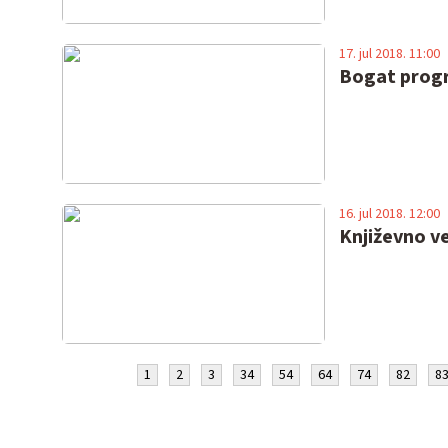
17. jul 2018. 11:00
Bogat progr
16. jul 2018. 12:00
Književno ve
1
2
3
34
54
64
74
82
8