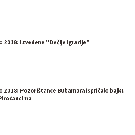
o 2018: Izvedene "Dečije igrarije"
to 2018: Pozorištance Bubamara ispričalo bajku
Piroćancima