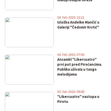
maloprodajne mreže
04. feb 2020. 22:21
Izložba Anđelke Mančić u
Galeriji "Čedomir Krstić"
04. feb 2020. 07:00
Ansambl "Libercuatro"
prvi put pred Piroćancima.
Publika uživala u tango
melodijama
03. feb 2020. 09:00
"Libercuatro" nastupa u
Pirotu