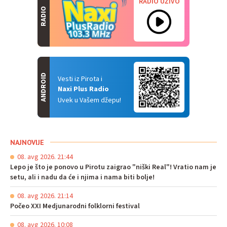
RADIO UŽIVO
RADIO
ANDROID
Vesti iz Pirota i
Naxi Plus Radio
Uvek u Vašem džepu!
NAJNOVIJE
08. avg 2026. 21:44
Lepo je što je ponovo u Pirotu zaigrao "niški Real"! Vratio nam je
setu, ali i nadu da će i njima i nama biti bolje!
08. avg 2026. 21:14
Počeo XXI Medjunarodni folklorni festival
08. avg 2026. 10:08