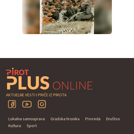
AKTUELNE VESTI I PRIČE IZ PIROTA
Lokalna samouprava
Gradska hronika
Privreda
Društvo
Kultura
Sport