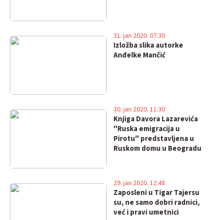
31. jan 2020. 07:30
Izložba slika autorke
Anđelke Mančić
30. jan 2020. 11:30
Knjiga Davora Lazarevića
"Ruska emigracija u
Pirotu" predstavljena u
Ruskom domu u Beogradu
29. jan 2020. 12:48
Zaposleni u Tigar Tajersu
su, ne samo dobri radnici,
već i pravi umetnici