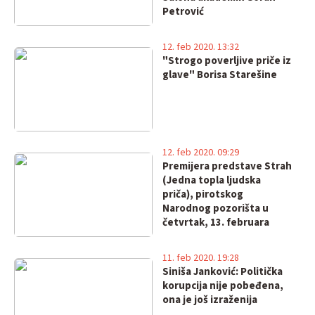
Petrović
12. feb 2020. 13:32
"Strogo poverljive priče iz
glave" Borisa Starešine
12. feb 2020. 09:29
Premijera predstave Strah
(Jedna topla ljudska
priča), pirotskog
Narodnog pozorišta u
četvrtak, 13. februara
11. feb 2020. 19:28
Siniša Janković: Politička
korupcija nije pobeđena,
ona je još izraženija