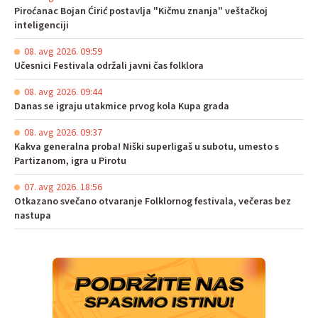
Piroćanac Bojan Ćirić postavlja "Kičmu znanja" veštačkoj
inteligenciji
08. avg 2026. 09:59
Učesnici Festivala održali javni čas folklora
08. avg 2026. 09:44
Danas se igraju utakmice prvog kola Kupa grada
08. avg 2026. 09:37
Kakva generalna proba! Niški superligaš u subotu, umesto s
Partizanom, igra u Pirotu
07. avg 2026. 18:56
Otkazano svečano otvaranje Folklornog festivala, večeras bez
nastupa