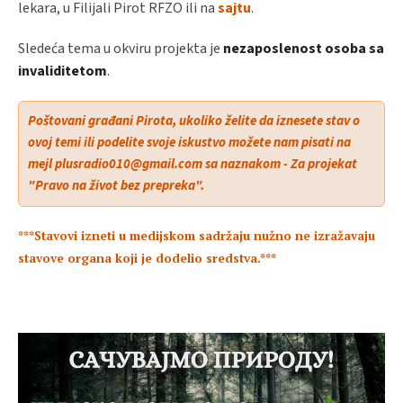
lekara, u Filijali Pirot RFZO ili na
sajtu
.
Sledeća tema u okviru projekta je
nezaposlenost osoba sa
invaliditetom
.
Poštovani građani Pirota, ukoliko želite da iznesete stav o
ovoj temi ili podelite svoje iskustvo možete nam pisati na
mejl plusradio010@gmail.com sa naznakom - Za projekat
"Pravo na život bez prepreka".
***Stavovi izneti u medijskom sadržaju nužno ne izražavaju
stavove organa koji je dodelio sredstva.***