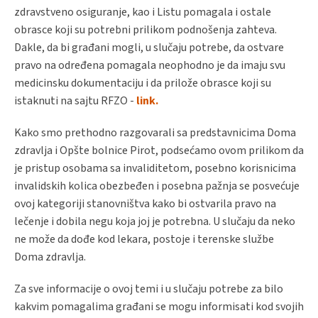
zdravstveno osiguranje, kao i Listu pomagala i ostale
obrasce koji su potrebni prilikom podnošenja zahteva.
Dakle, da bi građani mogli, u slučaju potrebe, da ostvare
pravo na određena pomagala neophodno je da imaju svu
medicinsku dokumentaciju i da prilože obrasce koji su
istaknuti na sajtu RFZO -
link.
Kako smo prethodno razgovarali sa predstavnicima Doma
zdravlja i Opšte bolnice Pirot, podsećamo ovom prilikom da
je pristup osobama sa invaliditetom, posebno korisnicima
invalidskih kolica obezbeđen i posebna pažnja se posvećuje
ovoj kategoriji stanovništva kako bi ostvarila pravo na
lečenje i dobila negu koja joj je potrebna. U slučaju da neko
ne može da dođe kod lekara, postoje i terenske službe
Doma zdravlja.
Za sve informacije o ovoj temi i u slučaju potrebe za bilo
kakvim pomagalima građani se mogu informisati kod svojih