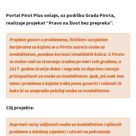
Portal Pirot Plus onlajn, uz podršku Grada Pirota,
realizuje projekat “Pravo na život bez prepreka”.
Projekat govori o problemima, fizičkim i socijalnim
barijerama sa kojima se u Pirotu susreću osobe sa
invaliditetom, posebno korisnici invalidskih kolica. U Pirotu
se stalno radi na stvaranju sredine po meri svih građana, a
2017. godine Grad je dobio i nagradu za doprinos razvoju
pristupačnosti za osobe sa invaliditetom. Ipak, još uvek ima
tema i problema o kojima treba javno govoriti i rešavati ih
kako bi se unapredio položaj osoba sa invaliditetom.
Cilj projekta:
Doprineti većoj vidljivosti osoba sa invaliditetom i njihovih
problema u lokalnoj zajednici i uticati na pokretanje