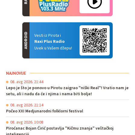
ANDROID
Vesti iz Pirota i
Naxi Plus Radio
Uvek u Vašem džepu!
NAJNOVIJE
08. avg 2026. 21:44
Lepo je što je ponovo u Pirotu zaigrao "niški Real"! Vratio nam je
setu, ali i nadu da će i njima i nama biti bolje!
08. avg 2026. 21:14
Počeo XXI Medjunarodni folklorni festival
08. avg 2026. 10:08
Piroćanac Bojan Ćirić postavlja "Kičmu znanja" veštačkoj
inteligenciji