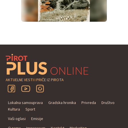
AKTUELNE VESTI I PRIČE IZ PIROTA
Lokalna samouprava
Gradska hronika
Privreda
Društvo
Kultura
Sport
Vaši oglasi
Emisije