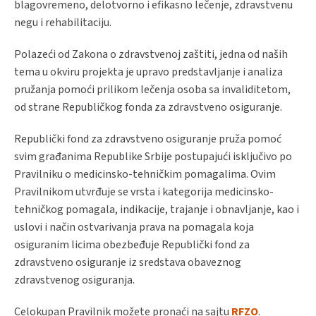
blagovremeno, delotvorno i efikasno lečenje, zdravstvenu
negu i rehabilitaciju.
Polazeći od Zakona o zdravstvenoj zaštiti, jedna od naših
tema u okviru projekta je upravo predstavljanje i analiza
pružanja pomoći prilikom lečenja osoba sa invaliditetom,
od strane Republičkog fonda za zdravstveno osiguranje.
Republički fond za zdravstveno osiguranje pruža pomoć
svim građanima Republike Srbije postupajući isključivo po
Pravilniku o medicinsko-tehničkim pomagalima. Ovim
Pravilnikom utvrđuje se vrsta i kategorija medicinsko-
tehničkog pomagala, indikacije, trajanje i obnavljanje, kao i
uslovi i način ostvarivanja prava na pomagala koja
osiguranim licima obezbeđuje Republički fond za
zdravstveno osiguranje iz sredstava obaveznog
zdravstvenog osiguranja.
Celokupan Pravilnik možete pronaći na sajtu
RFZO
.