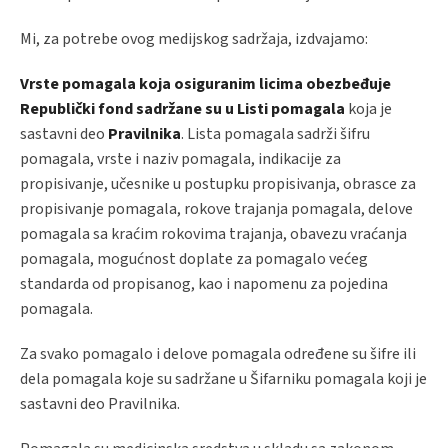
Mi, za potrebe ovog medijskog sadržaja, izdvajamo:
Vrste pomagala
koja osiguranim licima obezbeđuje
Republički fond sadržane su u Listi pomagala
koja je
sastavni deo
Pravilnika
. Lista pomagala sadrži šifru
pomagala, vrste i naziv pomagala, indikacije za
propisivanje, učesnike u postupku propisivanja, obrasce za
propisivanje pomagala, rokove trajanja pomagala, delove
pomagala sa kraćim rokovima trajanja, obavezu vraćanja
pomagala, mogućnost doplate za pomagalo većeg
standarda od propisanog, kao i napomenu za pojedina
pomagala.
Za svako pomagalo i delove pomagala određene su šifre ili
dela pomagala koje su sadržane u Šifarniku pomagala koji je
sastavni deo Pravilnika.