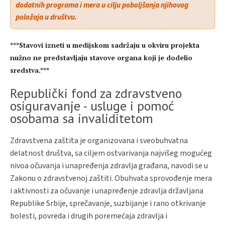
dodatnih programa i mera u cilju poboljšanja njihovog
položaja u društvu.
***Stavovi izneti u medijskom sadržaju u okviru projekta
nužno ne predstavljaju stavove organa koji je dodelio
sredstva.***
Republički fond za zdravstveno
osiguravanje - usluge i pomoć
osobama sa invaliditetom
Zdravstvena zaštita je organizovana i sveobuhvatna
delatnost društva, sa ciljem ostvarivanja najvišeg mogućeg
nivoa očuvanja i unapređenja zdravlja građana, navodi se u
Zakonu o zdravstvenoj zaštiti. Obuhvata sprovođenje mera
i aktivnosti za očuvanje i unapređenje zdravlja državljana
Republike Srbije, sprečavanje, suzbijanje i rano otkrivanje
bolesti, povreda i drugih poremećaja zdravlja i