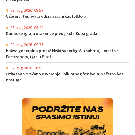
08. avg 2026. 09:59
Učesnici Festivala održali javni čas folklora
08. avg 2026. 09:44
Danas se igraju utakmice prvog kola Kupa grada
08. avg 2026. 09:37
Kakva generalna proba! Niški superligaš u subotu, umesto s
Partizanom, igra u Pirotu
07. avg 2026. 18:56
Otkazano svečano otvaranje Folklornog festivala, večeras bez
nastupa