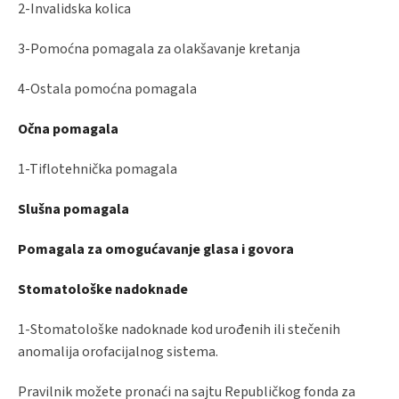
2-Invalidska kolica
3-Pomoćna pomagala za olakšavanje kretanja
4-Ostala pomoćna pomagala
Očna pomagala
1-Tiflotehnička pomagala
Slušna pomagala
Pomagala za omogućavanje glasa i govora
Stomatološke nadoknade
1-Stomatološke nadoknade kod urođenih ili stečenih
anomalija orofacijalnog sistema.
Pravilnik možete pronaći na sajtu Republičkog fonda za