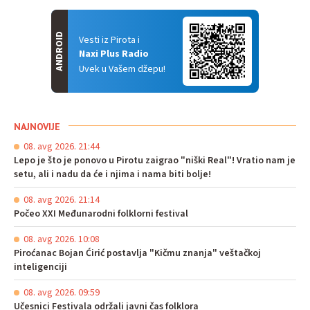
ANDROID
Vesti iz Pirota i
Naxi Plus Radio
Uvek u Vašem džepu!
NAJNOVIJE
08. avg 2026. 21:44
Lepo je što je ponovo u Pirotu zaigrao "niški Real"! Vratio nam je
setu, ali i nadu da će i njima i nama biti bolje!
08. avg 2026. 21:14
Počeo XXI Međunarodni folklorni festival
08. avg 2026. 10:08
Piroćanac Bojan Ćirić postavlja "Kičmu znanja" veštačkoj
inteligenciji
08. avg 2026. 09:59
Učesnici Festivala održali javni čas folklora