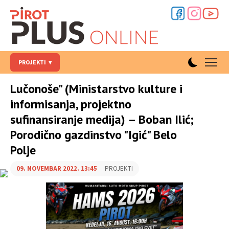
PROJEKTI
Lučonoše" (Ministarstvo kulture i
informisanja, projektno
sufinansiranje medija) – Boban Ilić;
Porodično gazdinstvo "Igić" Belo
Polje
09. NOVEMBAR 2022. 13:45
PROJEKTI