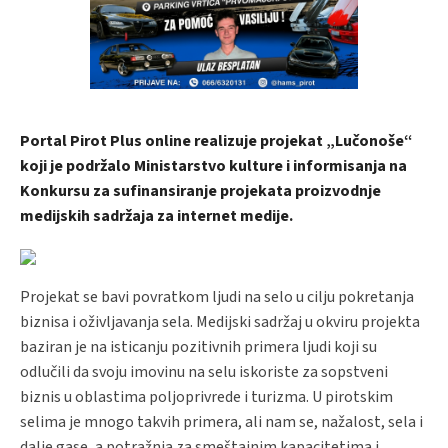
Portal Pirot Plus online realizuje projekat „Lučonoše“
koji je podržalo Ministarstvo kulture i informisanja na
Konkursu za sufinansiranje projekata proizvodnje
medijskih sadržaja za internet medije.
Projekat se bavi povratkom ljudi na selo u cilju pokretanja
biznisa i oživljavanja sela. Medijski sadržaj u okviru projekta
baziran je na isticanju pozitivnih primera ljudi koji su
odlučili da svoju imovinu na selu iskoriste za sopstveni
biznis u oblastima poljoprivrede i turizma. U pirotskim
selima je mnogo takvih primera, ali nam se, nažalost, sela i
dalje gase, a potražnja za smeštajnim kapacitetima i