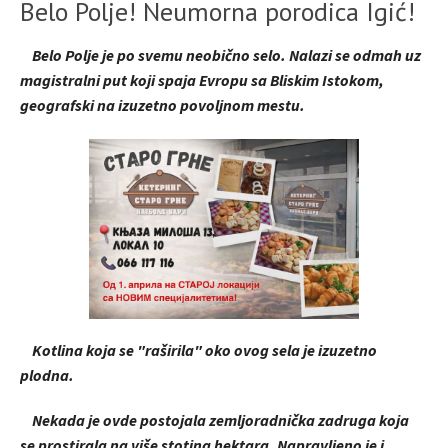
Belo Polje! Neumorna porodica Igić!
Belo Polje je po svemu neobično selo. Nalazi se odmah uz
magistralni put koji spaja Evropu sa Bliskim Istokom,
geografski na izuzetno povoljnom mestu.
Kotlina koja se "raširila" oko ovog sela je izuzetno
plodna.
Nekada je ovde postojala zemljoradnička zadruga koja
se prostirala na više stotina hektara. Napravljeno je i