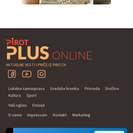
AKTUELNE VESTI I PRIČE IZ PIROTA
Lokalna samouprava
Gradska hronika
Privreda
Društvo
Kultura
Sport
Vaši oglasi
Emisije
O nama
Impressum
Kontakt
Marketing