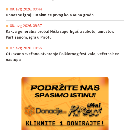
08. avg 2026. 09:44
Danas se igraju utakmice prvog kola Kupa grada
08. avg 2026. 09:37
Kakva generalna proba! Niški superligaš u subotu, umesto s
Partizanom, igra u Pirotu
07. avg 2026. 18:56
Otkazano svečano otvaranje Folklornog festivala, večeras bez
nastupa