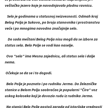
veštačko jezero koje je navodnjavalo plodnu ravnicu.
Selo je godinama u statusnoj neizvesnosti. Odmah kraj
Belog Polja je Sukovo, po broju stanovnika i prostranstvu
veće i po mnogima navodno značajnije selo.
Do sada meštani Belog Polja nisu mogli da se izbore za
status sela. Belo Polje se vodi kao naselje.
Ovo "selo" ima Mesnu zajednicu, ali status sela i dalje
nema.
Očekuje se da se i to dogodi.
Belo Polje je poznato i po rudniku Jerma. Do železničke
stanice u Belom Polju saobraćao je popularni "Ćira" voz
uskog koloseka koji je dovozio rudu iz rudnika Jerma.
Na stanici Belo Polje postoji zgrada od istorijske vrednosti