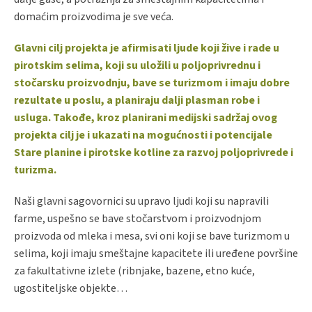
domaćim proizvodima je sve veća.
Glavni cilj projekta je afirmisati ljude koji žive i rade u
pirotskim selima, koji su uložili u poljoprivrednu i
stočarsku proizvodnju, bave se turizmom i imaju dobre
rezultate u poslu, a planiraju dalji plasman robe i
usluga. Takođe, kroz planirani medijski sadržaj ovog
projekta cilj je i ukazati na mogućnosti i potencijale
Stare planine i pirotske kotline za razvoj poljoprivrede i
turizma.
Naši glavni sagovornici su upravo ljudi koji su napravili
farme, uspešno se bave stočarstvom i proizvodnjom
proizvoda od mleka i mesa, svi oni koji se bave turizmom u
selima, koji imaju smeštajne kapacitete ili uređene površine
za fakultativne izlete (ribnjake, bazene, etno kuće,
ugostiteljske objekte…