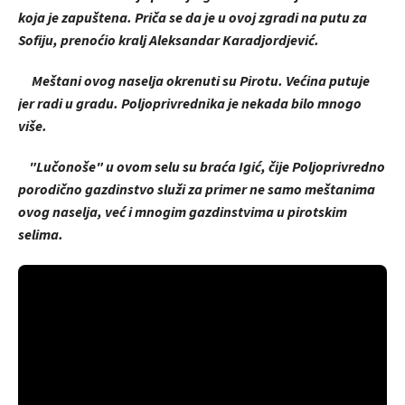
koja je zapuštena. Priča se da je u ovoj zgradi na putu za
Sofiju, prenoćio kralj Aleksandar Karadjordjević.
Meštani ovog naselja okrenuti su Pirotu. Većina putuje
jer radi u gradu. Poljoprivrednika je nekada bilo mnogo
više.
"Lučonoše" u ovom selu su braća Igić, čije Poljoprivredno
porodično gazdinstvo služi za primer ne samo meštanima
ovog naselja, već i mnogim gazdinstvima u pirotskim
selima.