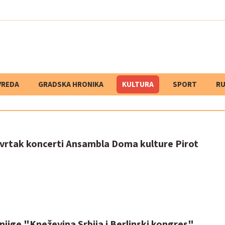
VREDA
GRADSKA HRONIKA
KULTURA
SPORT
RU
etvrtak koncerti Ansambla Doma kulture Pirot
jige "Kneževina Srbija i Berlinski kongres"