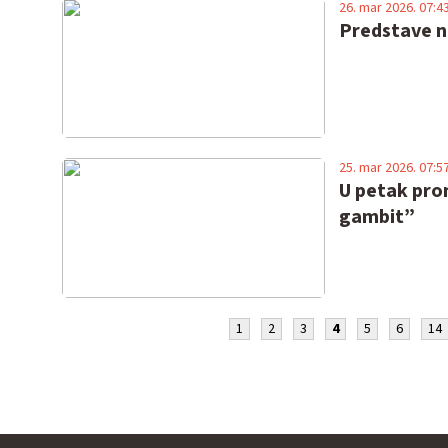
26. mar 2026. 07:4
Predstave n
25. mar 2026. 07:5
U petak prom
gambit”
1
2
3
4
5
6
14