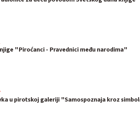
1
njige "Piroćanci - Pravednici među narodima"
7
ka u pirotskoj galeriji "Samospoznaja kroz simbo