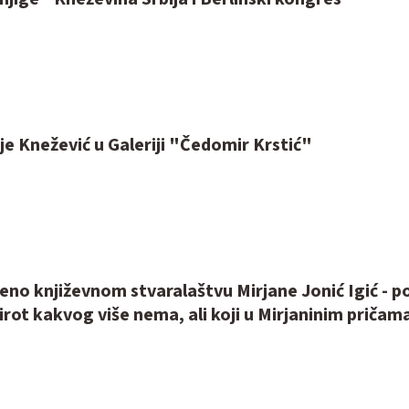
je Knežević u Galeriji "Čedomir Krstić"
no književnom stvaralaštvu Mirjane Jonić Igić - p
Pirot kakvog više nema, ali koji u Mirjaninim pričama