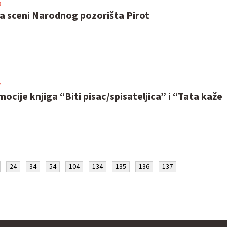
3
a sceni Narodnog pozorišta Pirot
7
ocije knjiga “Biti pisac/spisateljica” i “Tata kaže
24
34
54
104
134
135
136
137