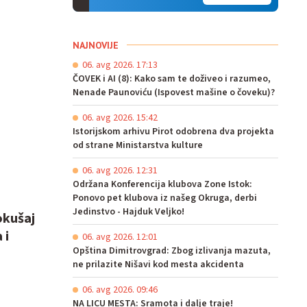
NAJNOVIJE
06. avg 2026. 17:13
ČOVEK i AI (8): Kako sam te doživeo i razumeo,
Nenade Paunoviću (Ispovest mašine o čoveku)?
06. avg 2026. 15:42
Istorijskom arhivu Pirot odobrena dva projekta
od strane Ministarstva kulture
06. avg 2026. 12:31
Održana Konferencija klubova Zone Istok:
Ponovo pet klubova iz našeg Okruga, derbi
Jedinstvo - Hajduk Veljko!
okušaj
 i
06. avg 2026. 12:01
Opština Dimitrovgrad: Zbog izlivanja mazuta,
ne prilazite Nišavi kod mesta akcidenta
06. avg 2026. 09:46
NA LICU MESTA: Sramota i dalje traje!