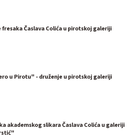
 fresaka Časlava Colića u pirotskoj galeriji
ro u Pirotu" - druženje u pirotskoj galeriji
ka akademskog slikara Časlava Colića u galeriji
stić"