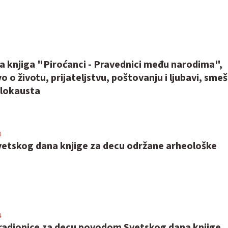
 knjiga "Piroćanci - Pravednici među narodima",
 o životu, prijateljstvu, poštovanju i ljubavi, sme
olokausta
4
tskog dana knjige za decu održane arheološke
4
radionice za decu povodom Svetskog dana knjige