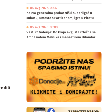
06. avg 2026. 09:37
Kakva generalna proba! Niški superligaš u
subotu, umesto s Partizanom, igra u Pirotu
06. avg 2026. 09:00
Vesti iz Galerije: Do kraja avgusta izložbe sa
Ambasadom Meksika i manastirom Hilandar
edili