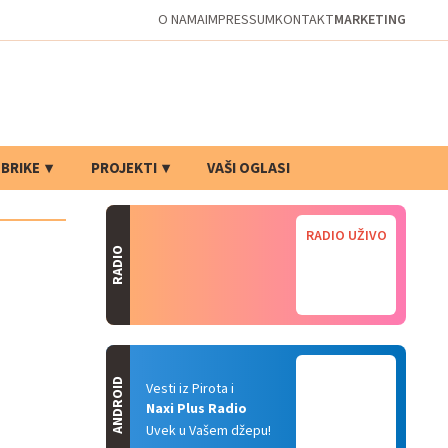
O NAMA
IMPRESSUM
KONTAKT
MARKETING
BRIKE
PROJEKTI
VAŠI OGLASI
RADIO UŽIVO
RADIO
ANDROID
Vesti iz Pirota i
Naxi Plus Radio
Uvek u Vašem džepu!