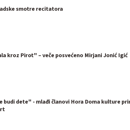
radske smotre recitatora
la kroz Pirot" – veče posvećeno Mirjani Jonić Igić
 budi dete" - mlađi članovi Hora Doma kulture prir
rt