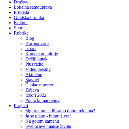
Društvo
Lokalna samouprava
Privreda
Gradska hronika
Kultura
Sport
Rubrike
Blog
Korona virus
izbori
Kamera ne miruje
Dečiji kutak
Plus radio
Video presing
Aktuelno
Stavovi
Čitalac reporter
Zabava
Izbori 2022
Politički marketing
Projekti
Sigurna hrana ili samo dobra reklama?
Ja se pitam - biram život!
Na golom kamenu
Svetlucave nijanse života