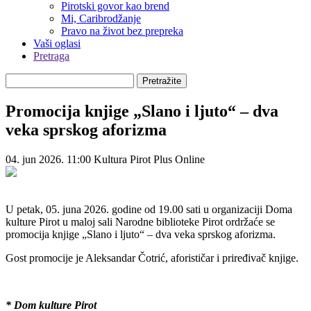
Pirotski govor kao brend
Mi, Caribrodžanje
Pravo na život bez prepreka
Vaši oglasi
Pretraga
Pretražite
Promocija knjige „Slano i ljuto“ – dva
veka sprskog aforizma
04. jun 2026. 11:00
Kultura
Pirot Plus Online
U petak, 05. juna 2026. godine od 19.00 sati u organizaciji Doma
kulture Pirot u maloj sali Narodne biblioteke Pirot ordržaće se
promocija knjige „Slano i ljuto“ – dva veka sprskog aforizma.
Gost promocije je Aleksandar Čotrić, aforističar i priređivač knjige.
* Dom kulture Pirot