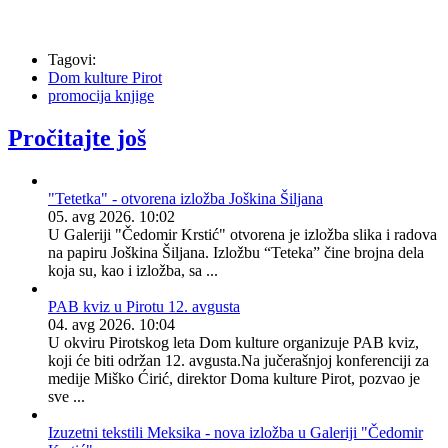
Tagovi:
Dom kulture Pirot
promocija knjige
Pročitajte još
"Tetetka" - otvorena izložba Joškina Šiljana
05. avg 2026. 10:02
U Galeriji "Čedomir Krstić" otvorena je izložba slika i radova
na papiru Joškina Šiljana. Izložbu “Teteka” čine brojna dela
koja su, kao i izložba, sa ...
PAB kviz u Pirotu 12. avgusta
04. avg 2026. 10:04
U okviru Pirotskog leta Dom kulture organizuje PAB kviz,
koji će biti održan 12. avgusta.Na jučerašnjoj konferenciji za
medije Miško Ćirić, direktor Doma kulture Pirot, pozvao je
sve ...
Izuzetni tekstili Meksika - nova izložba u Galeriji "Čedomir