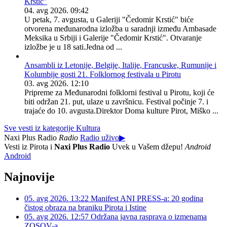
Krstić"
04. avg 2026. 09:42
U petak, 7. avgusta, u Galeriji "Čedomir Krstić" biće
otvorena međunarodna izložba u saradnji između Ambasade
Meksika u Srbiji i Galerije "Čedomir Кrstić". Otvaranje
izložbe je u 18 sati.Jedna od ...
Ansambli iz Letonije, Belgije, Italije, Francuske, Rumunije i
Kolumbije gosti 21. Folklornog festivala u Pirotu
03. avg 2026. 12:10
Pripreme za Međunarodni folklorni festival u Pirotu, koji će
biti održan 21. put, ulaze u završnicu. Festival počinje 7. i
trajaće do 10. avgusta.Direktor Doma kulture Pirot, Miško ...
Sve vesti iz kategorije Kultura
Naxi Plus Radio
Radio
Radio uživo
▶
Vesti iz Pirota i
Naxi Plus Radio
Uvek u Vašem džepu!
Android
Android
Najnovije
05. avg 2026. 13:22
Manifest ANI PRESS-a: 20 godina
čistog obraza na braniku Pirota i Istine
05. avg 2026. 12:57
Održana javna rasprava o izmenama
ZOSOV-a