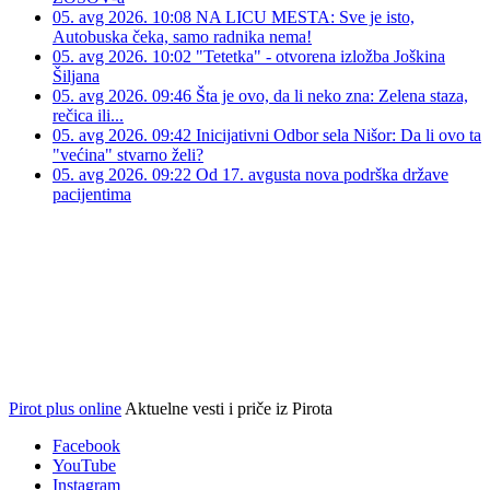
05. avg 2026. 10:08
NA LICU MESTA: Sve je isto,
Autobuska čeka, samo radnika nema!
05. avg 2026. 10:02
"Tetetka" - otvorena izložba Joškina
Šiljana
05. avg 2026. 09:46
Šta je ovo, da li neko zna: Zelena staza,
rečica ili...
05. avg 2026. 09:42
Inicijativni Odbor sela Nišor: Da li ovo ta
"većina" stvarno želi?
05. avg 2026. 09:22
Od 17. avgusta nova podrška države
pacijentima
Pirot plus online
Aktuelne vesti i priče iz Pirota
Facebook
YouTube
Instagram