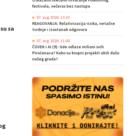
Otkazano svečano otvaranje Folklornog
festivala, večeras bez nastupa
07. avg 2026. 13:33
REAGOVANJA: Relativizacija rizika, netačne
esu sa
tvrdnje i izostanak odgovora
07. avg 2026. 11:00
ČOVEK i AI (9): Gde odlaze milioni svih
Piroćanaca? Kako su krupni projekti ubili dušu
našeg grada?
og