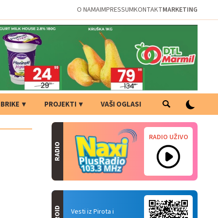
O NAMA
IMPRESSUM
KONTAKT
MARKETING
BRIKE
PROJEKTI
VAŠI OGLASI
RADIO UŽIVO
RADIO
Vesti iz Pirota i