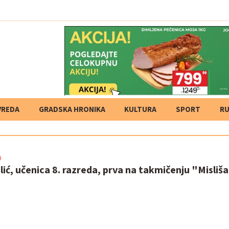
VREDA
GRADSKA HRONIKA
KULTURA
SPORT
RU
0
ć, učenica 8. razreda, prva na takmičenju "Misliša