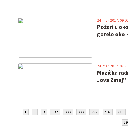
24. mar 2017. 09:0
Požari u oko
gorelo oko 
24. mar 2017. 08:3
Muzička rad
Jova Zmaj"
1
2
3
132
232
332
382
402
412
59