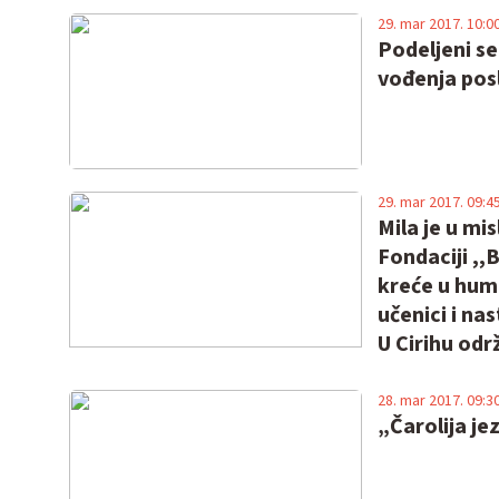
29. mar 2017. 10:0
Podeljeni se
vođenja pos
29. mar 2017. 09:4
Mila je u mi
Fondaciji ,,
kreće u huma
učenici i na
U Cirihu odr
28. mar 2017. 09:3
„Čarolija je