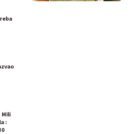
treba
azvao
 Mili
a :
30