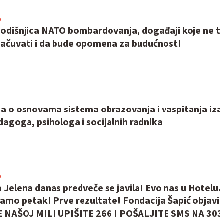
0
odišnjica NATO bombardovanja, događaji koje ne 
 sačuvati i da bude opomena za budućnost!
5
a o osnovama sistema obrazovanja i vaspitanja iz
agoga, psihologa i socijalnih radnika
0
Jelena danas predveče se javila! Evo nas u Hotelu.
kamo petak! Prve rezultate! Fondacija Šapić objavil
NAŠOJ MILI UPIŠITE 266 I POŠALJITE SMS NA 30