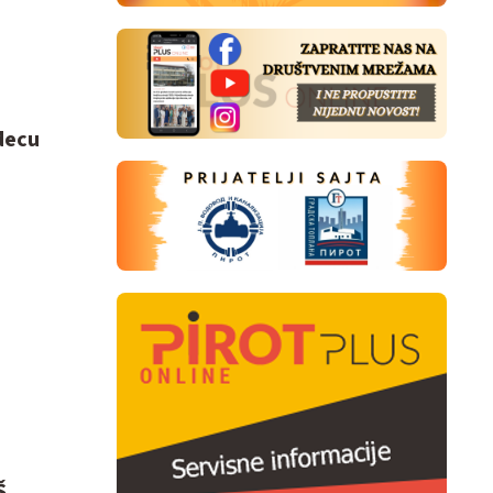
decu
Š