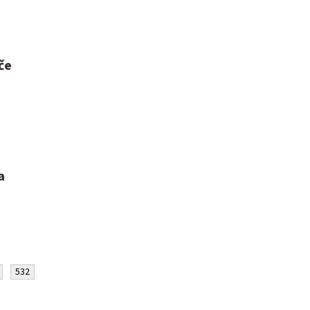
če
a
532