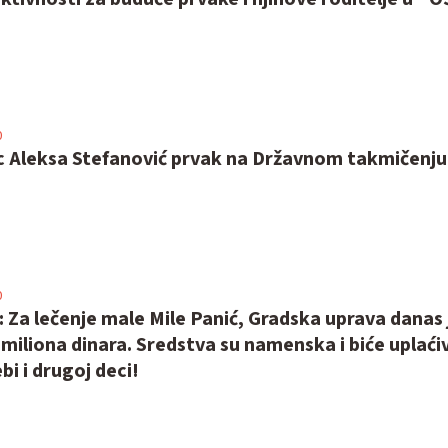
0
c Aleksa Stefanović prvak na Državnom takmičenju 
0
: Za lečenje male Mile Panić, Gradska uprava danas 
5 miliona dinara. Sredstva su namenska i biće uplać
i i drugoj deci!