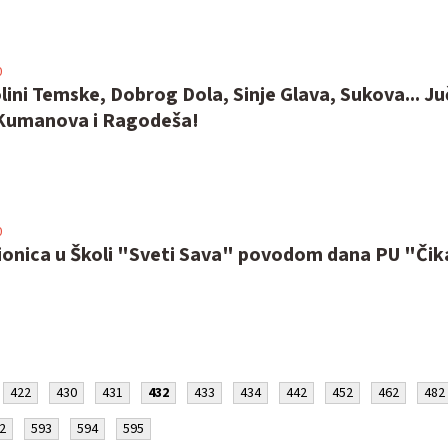
0
lini Temske, Dobrog Dola, Sinje Glava, Sukova... Ju
Kumanova i Ragodeša!
0
ionica u Školi "Sveti Sava" povodom dana PU "Čik
422
430
431
432
433
434
442
452
462
482
2
593
594
595