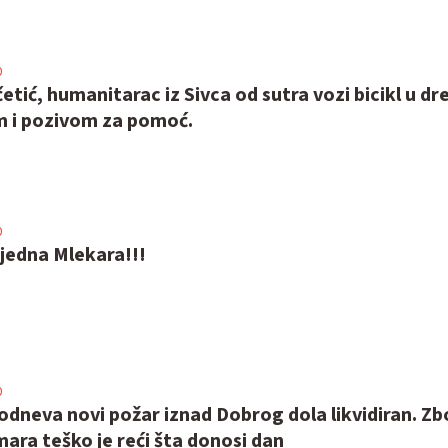
0
etić, humanitarac iz Sivca od sutra vozi bicikl u dr
om i pozivom za pomoć.
0
jedna Mlekara!!!
0
dneva novi požar iznad Dobrog dola likvidiran. Zb
ara teško je reći šta donosi dan