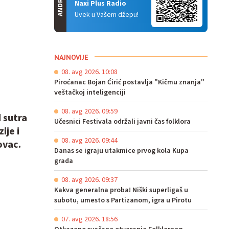
ANDROID
Naxi Plus Radio
Uvek u Vašem džepu!
NAJNOVIJE
08. avg 2026. 10:08
Piroćanac Bojan Ćirić postavlja "Kičmu znanja"
veštačkoj inteligenciji
08. avg 2026. 09:59
 sutra
Učesnici Festivala održali javni čas folklora
ije i
08. avg 2026. 09:44
ovac.
Danas se igraju utakmice prvog kola Kupa
grada
08. avg 2026. 09:37
Kakva generalna proba! Niški superligaš u
subotu, umesto s Partizanom, igra u Pirotu
07. avg 2026. 18:56