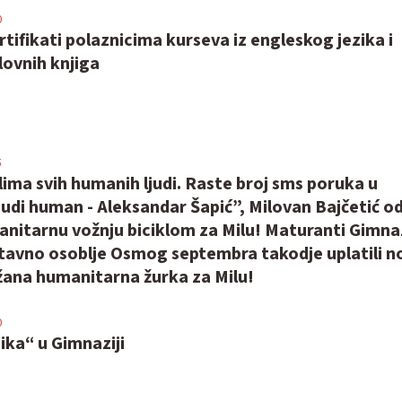
0
rtifikati polaznicima kurseva iz engleskog jezika i
lovnih knjiga
5
slima svih humanih ljudi. Raste broj sms poruka u
Budi human - Aleksandar Šapić”, Milovan Bajčetić od
nitarnu vožnju biciklom za Milu! Maturanti Gimnaz
stavno osoblje Osmog septembra takodje uplatili n
žana humanitarna žurka za Milu!
0
zika“ u Gimnaziji