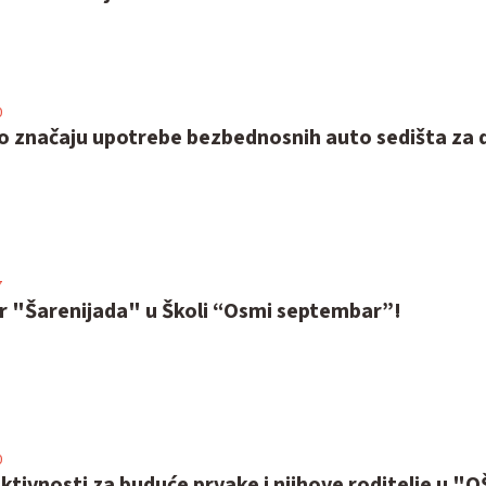
0
o značaju upotrebe bezbednosnih auto sedišta za 
7
ar "Šarenijada" u Školi “Osmi septembar”!
0
tivnosti za buduće prvake i njihove roditelje u "O