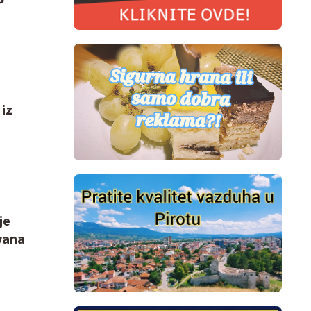
iz
je
ivana