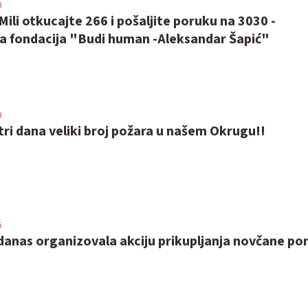
0
li otkucajte 266 i pošaljite poruku na 3030 -
 fondacija "Budi human -Aleksandar Šapić"
0
tri dana veliki broj požara u našem Okrugu!!
6
danas organizovala akciju prikupljanja novčane po
u