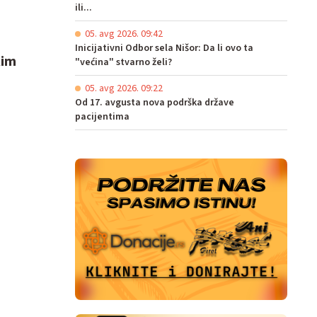
ili...
05. avg 2026. 09:42
Inicijativni Odbor sela Nišor: Da li ovo ta
kim
"većina" stvarno želi?
05. avg 2026. 09:22
Od 17. avgusta nova podrška države
pacijentima