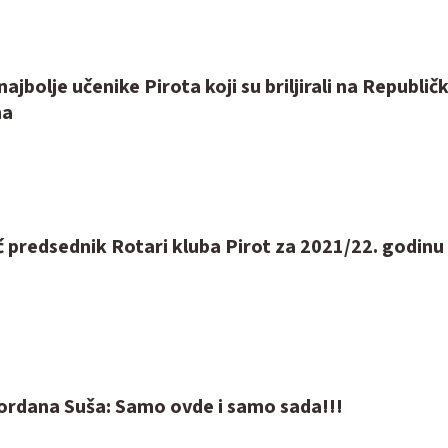
ajbolje učenike Pirota koji su briljirali na Republič
ma
ć predsednik Rotari kluba Pirot za 2021/22. godinu
rdana Suša: Samo ovde i samo sada!!!