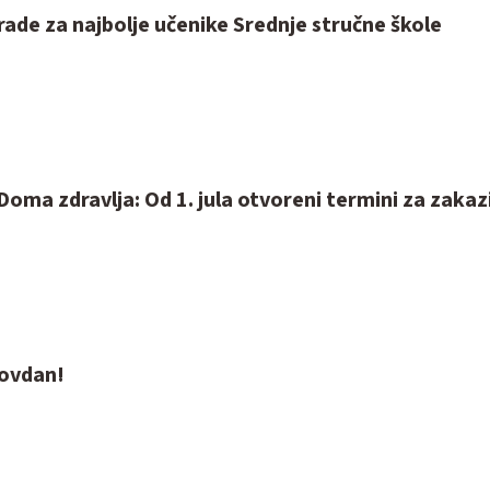
rade za najbolje učenike Srednje stručne škole
oma zdravlja: Od 1. jula otvoreni termini za zakaz
dovdan!