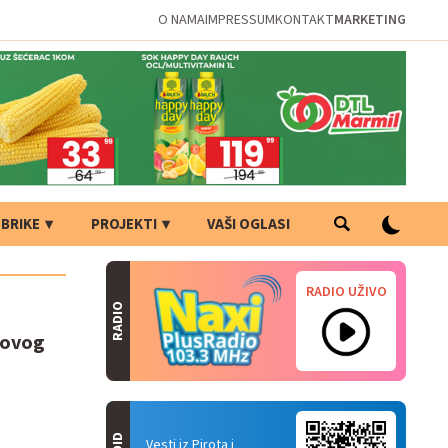
O NAMA
IMPRESSUM
KONTAKT
MARKETING
BRIKE
PROJEKTI
VAŠI OGLASI
RADIO UŽIVO
RADIO
i ovog
Vesti iz Pirota i