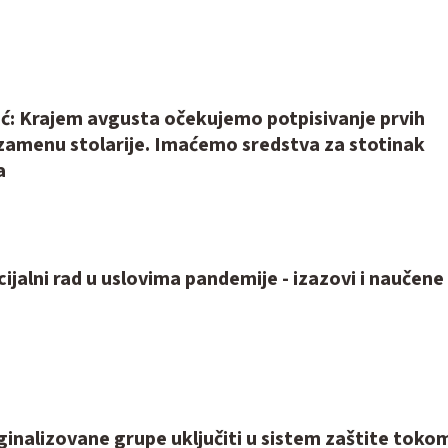
ić: Krajem avgusta očekujemo potpisivanje prvih
zamenu stolarije. Imaćemo sredstva za stotinak
a
cijalni rad u uslovima pandemije - izazovi i naučene
inalizovane grupe uključiti u sistem zaštite toko