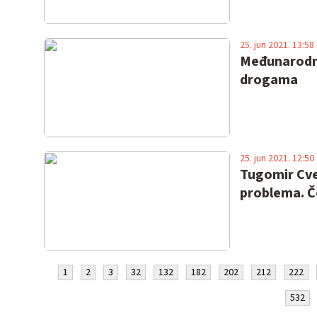
25. jun 2021. 13:58
Mеđunаrоdni
drоgаmа
25. jun 2021. 12:50
Tugomir Cvet
problema. Če
1
2
3
32
132
182
202
212
222
532