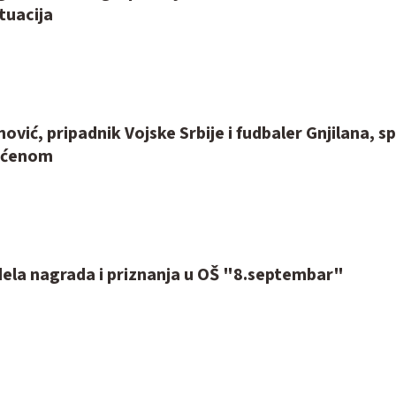
tuacija
ović, pripadnik Vojske Srbije i fudbaler Gnjilana, s
ećenom
ela nagrada i priznanja u OŠ "8.septembar"