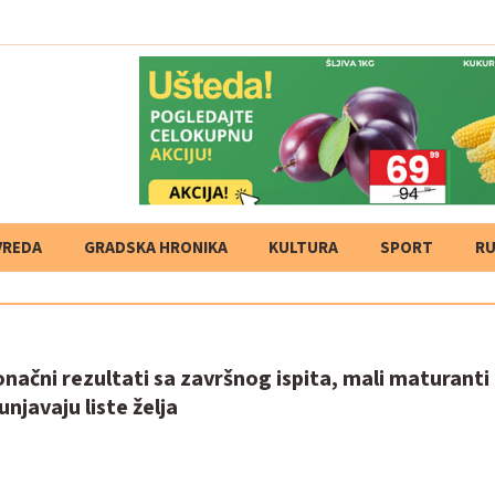
VREDA
GRADSKA HRONIKA
KULTURA
SPORT
RU
onačni rezultati sa završnog ispita, mali maturant
njavaju liste želja