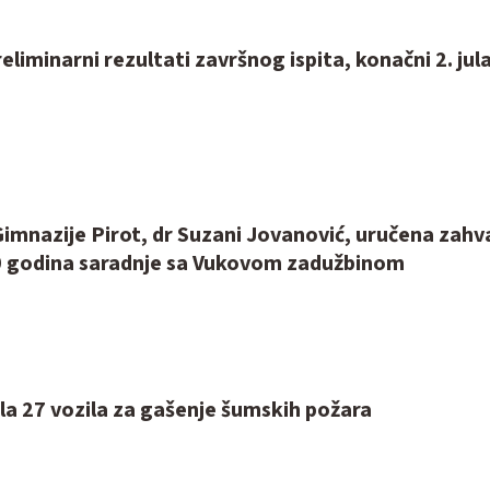
reliminarni rezultati završnog ispita, konačni 2. jul
imnazije Pirot, dr Suzani Jovanović, uručena zahv
 godina saradnje sa Vukovom zadužbinom
la 27 vozila za gašenje šumskih požara