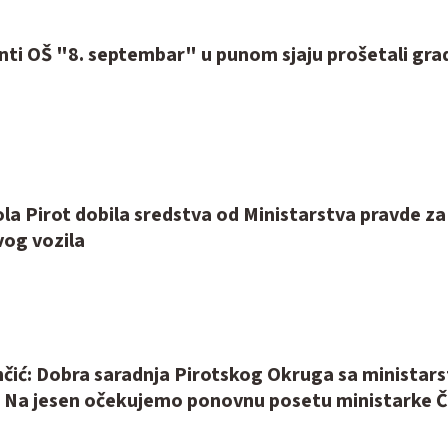
nti OŠ "8. septembar" u punom sjaju prošetali gr
la Pirot dobila sredstva od Ministarstva pravde za
og vozila
čić: Dobra saradnja Pirotskog Okruga sa ministar
e. Na jesen očekujemo ponovnu posetu ministarke 