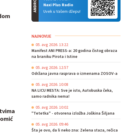
ANDROID
Naxi Plus Radio
Uvek u Vašem džepu!
adom
NAJNOVIJE
05. avg 2026. 13:22
Manifest ANI PRESS-a: 20 godina čistog obraza
na braniku Pirota i Istine
05. avg 2026. 12:57
Održana javna rasprava o izmenama ZOSOV-a
05. avg 2026. 10:08
NA LICU MESTA: Sve je isto, Autobuska čeka,
samo radnika nema!
05. avg 2026. 10:02
stvima
"Tetetka" - otvorena izložba Joškina Šiljana
Čomić
05. avg 2026. 09:46
Šta je ovo, da li neko zna: Zelena staza, rečica