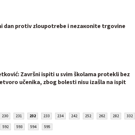
 dаn prоtiv zlоupоtrеbе i nеzакоnitе trgоvinе
ković: Završni ispiti u svim školama protekli bez
tvoro učenika, zbog bolesti nisu izašla na ispit
230
231
232
233
234
242
252
262
282
332
592
593
594
595