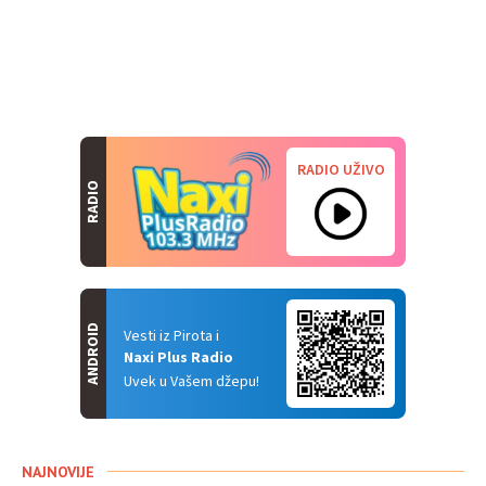
RADIO UŽIVO
RADIO
ANDROID
Vesti iz Pirota i
Naxi Plus Radio
Uvek u Vašem džepu!
NAJNOVIJE