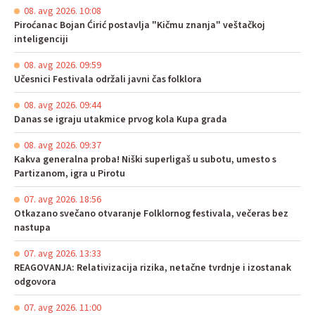
08. avg 2026. 10:08
Piroćanac Bojan Ćirić postavlja "Kičmu znanja" veštačkoj
inteligenciji
08. avg 2026. 09:59
Učesnici Festivala održali javni čas folklora
08. avg 2026. 09:44
Danas se igraju utakmice prvog kola Kupa grada
08. avg 2026. 09:37
Kakva generalna proba! Niški superligaš u subotu, umesto s
Partizanom, igra u Pirotu
07. avg 2026. 18:56
Otkazano svečano otvaranje Folklornog festivala, večeras bez
nastupa
07. avg 2026. 13:33
REAGOVANJA: Relativizacija rizika, netačne tvrdnje i izostanak
odgovora
07. avg 2026. 11:00