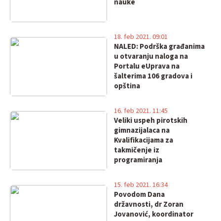
nauke
18. feb 2021. 09:01
NALED: Podrška građanima
u otvaranju naloga na
Portalu eUprava na
šalterima 106 gradova i
opština
16. feb 2021. 11:45
Veliki uspeh pirotskih
gimnazijalaca na
Kvalifikacijama za
takmičenje iz
programiranja
15. feb 2021. 16:34
Povodom Dana
državnosti, dr Zoran
Jovanović, koordinator