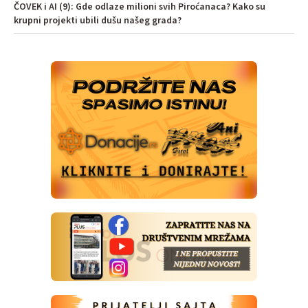
ČOVEK i AI (9): Gde odlaze milioni svih Piroćanaca? Kako su
krupni projekti ubili dušu našeg grada?