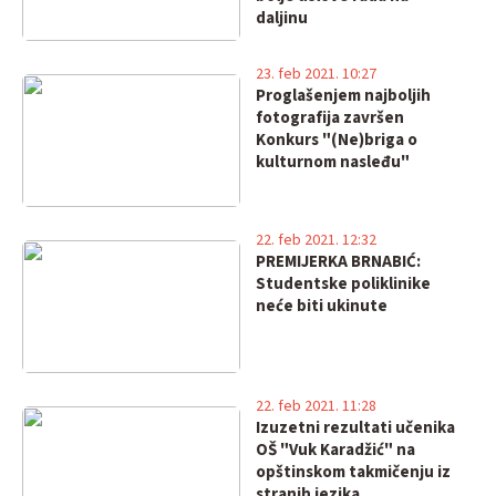
daljinu
23. feb 2021. 10:27
Proglašenjem najboljih
fotografija završen
Konkurs "(Ne)briga o
kulturnom nasleđu"
22. feb 2021. 12:32
PREMIJERKA BRNABIĆ:
Studentske poliklinike
neće biti ukinute
22. feb 2021. 11:28
Izuzetni rezultati učenika
OŠ "Vuk Karadžić" na
opštinskom takmičenju iz
stranih jezika