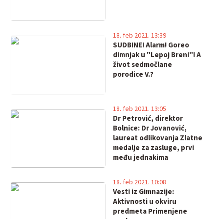
18. feb 2021. 13:39
SUDBINE! Alarm! Goreo
dimnjak u "Lepoj Breni"! A
život sedmočlane
porodice V.?
18. feb 2021. 13:05
Dr Petrović, direktor
Bolnice: Dr Jovanović,
laureat odlikovanja Zlatne
medalje za zasluge, prvi
među jednakima
18. feb 2021. 10:08
Vesti iz Gimnazije:
Aktivnosti u okviru
predmeta Primenjene