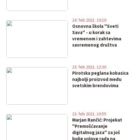
24. feb 2021. 10:10
Osnovna škola "Sveti
Sava" - u korak sa
vremenom i zahtevima
savremenog društva
23. feb 2021. 12:30
Pirotska peglana kobasica
najbolji proizvod među
svetskim brendovima
23. feb 2021. 10:55
Marjan Rančić: Projekat
"Premošćavanje
digitalnog jaza" za još
bolje uslove rada na