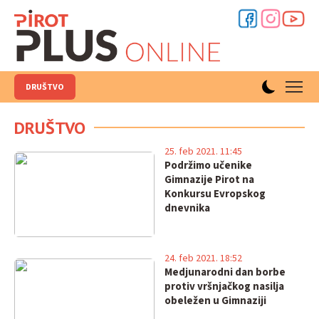
DRUŠTVO
DRUŠTVO
25. feb 2021. 11:45
Podržimo učenike
Gimnazije Pirot na
Konkursu Evropskog
dnevnika
24. feb 2021. 18:52
Medjunarodni dan borbe
protiv vršnjačkog nasilja
obeležen u Gimnaziji