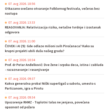
07. avg 2026. 18:56
Otkazano svečano otvaranje Folklornog festivala, večeras bez
nastupa
07. avg 2026. 13:33
REAGOVANJA: Relativizacija rizika, netačne tvrdnje i izostanak
odgovora
07. avg 2026. 11:00
ČOVEK i AI (9): Gde odlaze milioni svih Piroćanaca? Kako su
krupni projekti ubili dušu našeg grada?
07. avg 2026. 10:34
Prof. dr Petar Anđelković: Dve žene i srpska deca, istina i zabluda
- razaznavanje i rasanjivanje
07. avg 2026. 09:37
Kakva generalna proba! Niški superligaš u subotu, umesto s
Partizanom, igra u Pirotu
07. avg 2026. 09:34
Upozorenje RHMZ - Toplotni talas ne jenjava, povećana
opasnost od požara