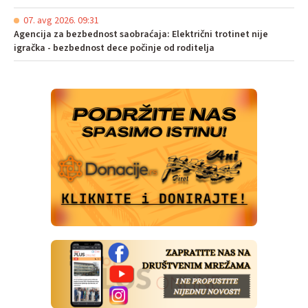
07. avg 2026. 09:31
Agencija za bezbednost saobraćaja: Električni trotinet nije
igračka - bezbednost dece počinje od roditelja