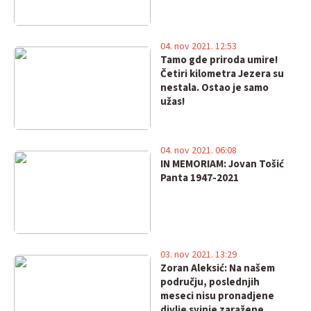
04. nov 2021. 12:53
Tamo gde priroda umire!
Četiri kilometra Jezera su
nestala. Ostao je samo
užas!
04. nov 2021. 06:08
IN MEMORIAM: Jovan Tošić
Panta 1947-2021
03. nov 2021. 13:29
Zoran Aleksić: Na našem
području, poslednjih
meseci nisu pronadjene
divlje svinje zaražene