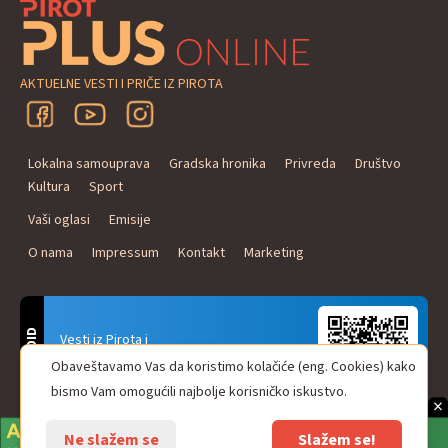
AKTUELNE VESTI I PRIČE IZ PIROTA
Lokalna samouprava
Gradska hronika
Privreda
Društvo
Kultura
Sport
Vaši oglasi
Emisije
O nama
Impressum
Kontakt
Marketing
ANDROID
Vesti iz Pirota i
Naxi Plus Radio
Obaveštavamo Vas da koristimo kolačiće (eng. Cookies) kako
Uvek u Vašem džepu!
bismo Vam omogućili najbolje korisničko iskustvo.
×
Ne slažem se
Slažem se!