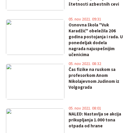
štetnosti azbestnih cevi
05. nov 2021. 09:31
Osnovna škola "Vuk
Karadžić" obeležila 206
godina postojanja i rada. U
ponedeljak dodela
nagrada najuspešnijim
učenicima
05. nov 2021. 08:32
Čas fizike na ruskom sa
profesorkom Anom
Nikolajevnom Judinom iz
Volgograda
05. nov 2021. 08:01
NALED: Nastavlja se akcija
prikupljanja 1.000 tona
otpada od hrane