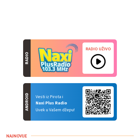
RADIO UŽIVO
RADIO
ANDROID
Vesti iz Pirota i
Naxi Plus Radio
Uvek u Vašem džepu!
NAJNOVIJE