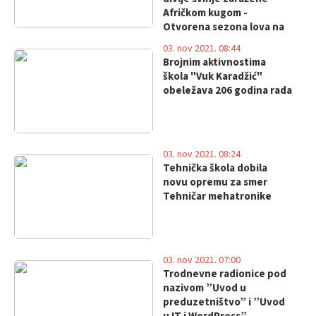
Afričkom kugom -
Otvorena sezona lova na
zečeve.
03. nov 2021. 08:44
Brojnim aktivnostima
škola "Vuk Karadžić"
obeležava 206 godina rada
03. nov 2021. 08:24
Tehnička škola dobila
novu opremu za smer
Tehničar mehatronike
03. nov 2021. 07:00
Trodnevne radionice pod
nazivom ”Uvod u
preduzetništvo” i ”Uvod