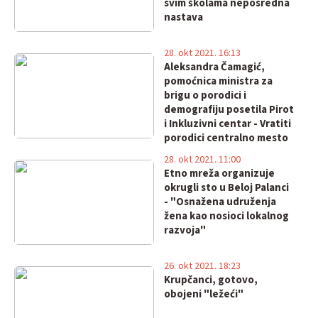
svim školama neposredna
nastava
28. okt 2021. 16:13
Aleksandra Čamagić,
pomoćnica ministra za
brigu o porodici i
demografiju posetila Pirot
i Inkluzivni centar - Vratiti
porodici centralno mesto
u društvu
28. okt 2021. 11:00
Etno mreža organizuje
okrugli sto u Beloj Palanci
- "Osnažena udruženja
žena kao nosioci lokalnog
razvoja"
26. okt 2021. 18:23
Krupčanci, gotovo,
obojeni "ležeći"