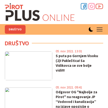
DRUŠTVO
DRUŠTVO
05. nov 2021. 13:01
S puta po Gornjem Visoku
(2)! Pakleštica! Sa
Vidikovca se sve bolje
vidi!!!
05. nov 2021. 09:41
Odgovor OG "Najbolje za
Pirot" na reagovanje JP
“Vodovod i kanalizacija”
na izjave opozicije o