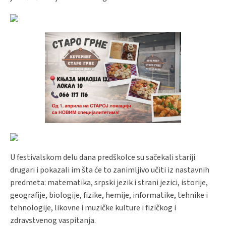
U festivalskom delu dana predškolce su sačekali stariji
drugari i pokazali im šta će to zanimljivo učiti iz nastavnih
predmeta: matematika, srpski jezik i strani jezici, istorije,
geografije, biologije, fizike, hemije, informatike, tehnike i
tehnologije, likovne i muzičke kulture i fizičkog i
zdravstvenog vaspitanja.