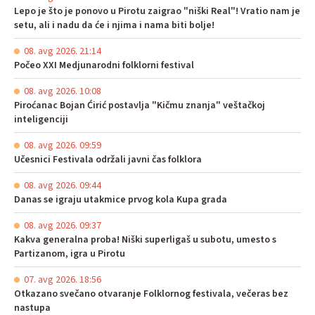
Lepo je što je ponovo u Pirotu zaigrao "niški Real"! Vratio nam je
setu, ali i nadu da će i njima i nama biti bolje!
08. avg 2026. 21:14
Počeo XXI Medjunarodni folklorni festival
08. avg 2026. 10:08
Piroćanac Bojan Ćirić postavlja "Kičmu znanja" veštačkoj
inteligenciji
08. avg 2026. 09:59
Učesnici Festivala održali javni čas folklora
08. avg 2026. 09:44
Danas se igraju utakmice prvog kola Kupa grada
08. avg 2026. 09:37
Kakva generalna proba! Niški superligaš u subotu, umesto s
Partizanom, igra u Pirotu
07. avg 2026. 18:56
Otkazano svečano otvaranje Folklornog festivala, večeras bez
nastupa