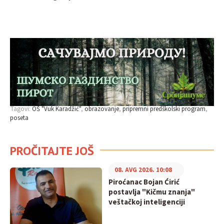
Tagovi:
OŠ "Vuk Karadžić"
obrazovanje
pripremni predškolski program
poseta
PROČITAJTE JOŠ
08. AVG 2026. 10:08
Piroćanac Bojan Ćirić
postavlja "Kičmu znanja"
veštačkoj inteligenciji