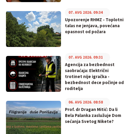
07. AVG 2026. 09:34
Upozorenje RHMZ - Toplotni
talas ne jenjava, povećana
opasnost od požara
07. AVG 2026. 09:31
Agencija za bezbednost
saobraćaja: Električni
trotinet nije igračka -
bezbednost dece počinje od
roditelja
06. AVG 2026. 08:58
Prof. dr Dragan Mitić: Da li
Bela Palanka zaslužuje Dom
sećanja Svetog Nikete?