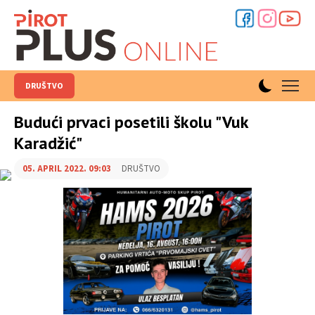
DRUŠTVO
Budući prvaci posetili školu "Vuk
Karadžić"
05. APRIL 2022. 09:03
DRUŠTVO