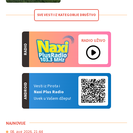
SVE VESTI IZ KATEGORIJE DRUŠTVO
RADIO UŽIVO
RADIO
ANDROID
Vesti iz Pirota i
Naxi Plus Radio
Uvek u Vašem džepu!
NAJNOVIJE
08. avg 2026. 21:44