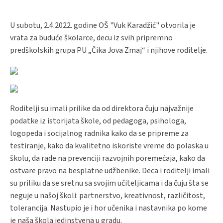
U subotu, 2.4.2022. godine OŠ "Vuk Karadžić" otvorila je
vrata za buduće školarce, decu iz svih pripremno
predškolskih grupa PU „Čika Jova Zmaj“ i njihove roditelje.
Roditelji su imali prilike da od direktora čuju najvažnije
podatke iz istorijata škole, od pedagoga, psihologa,
logopeda i socijalnog radnika kako da se pripreme za
testiranje, kako da kvalitetno iskoriste vreme do polaska u
školu, da rade na prevenciji razvojnih poremećaja, kako da
ostvare pravo na besplatne udžbenike. Deca i roditelji imali
su priliku da se sretnu sa svojim učiteljicama i da čuju šta se
neguje u našoj školi: partnerstvo, kreativnost, različitost,
tolerancija. Nastupio je i hor učenika i nastavnika po kome
je naša škola jedinstvena u gradu.