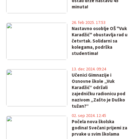
ostali drže nastavu 45
minuta!
26. feb 2025. 17:53
Nastavno osoblje OŠ "Vuk
Karadžić" obustavlja rad u
četvrtak. Solidarni sa
kolegama, podrška
studentima!
13. dec 2024. 09:24
Učenici Gimnazije i
Osnovne škole „Vuk
Karadžić“ održali
zajedničku radionicu pod
nazivom „Zašto je Duško
tužan?“
02. sep 2024. 12:45
Počela nova školska
godina! Svečani prijemi za
prvake u svim školama