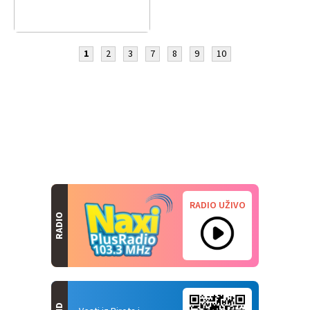
1
2
3
7
8
9
10
RADIO UŽIVO
RADIO