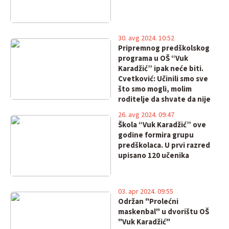
30. avg 2024. 10:52
Pripremnog predškolskog
programa u OŠ “Vuk
Karadžić” ipak neće biti.
Cvetković: Učinili smo sve
što smo mogli, molim
roditelje da shvate da nije
do nas!
26. avg 2024. 09:47
Škola “Vuk Karadžić” ove
godine formira grupu
predškolaca. U prvi razred
upisano 120 učenika
03. apr 2024. 09:55
Održan "Prolećni
maskenbal" u dvorištu OŠ
"Vuk Karadžić"