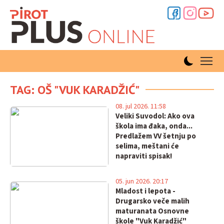
TAG: OŠ "VUK KARADŽIĆ"
08. jul 2026. 11:58
Veliki Suvodol: Ako ova
škola ima đaka, onda...
Predlažem VV šetnju po
selima, meštani će
napraviti spisak!
05. jun 2026. 20:17
Mladost i lepota -
Drugarsko veče malih
maturanata Osnovne
škole "Vuk Karadžić"