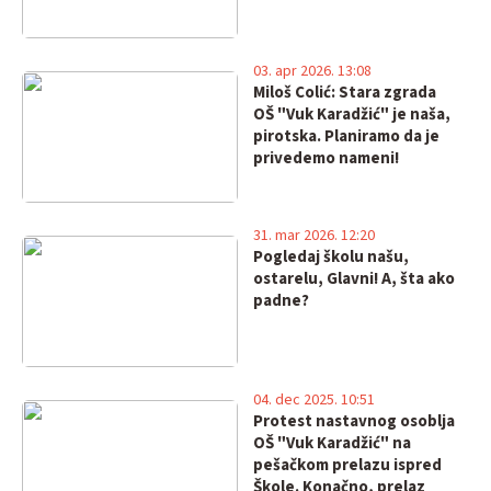
03. apr 2026. 13:08
Miloš Colić: Stara zgrada
OŠ "Vuk Karadžić" je naša,
pirotska. Planiramo da je
privedemo nameni!
31. mar 2026. 12:20
Pogledaj školu našu,
ostarelu, Glavni! A, šta ako
padne?
04. dec 2025. 10:51
Protest nastavnog osoblja
OŠ "Vuk Karadžić" na
pešačkom prelazu ispred
Škole. Konačno, prelaz