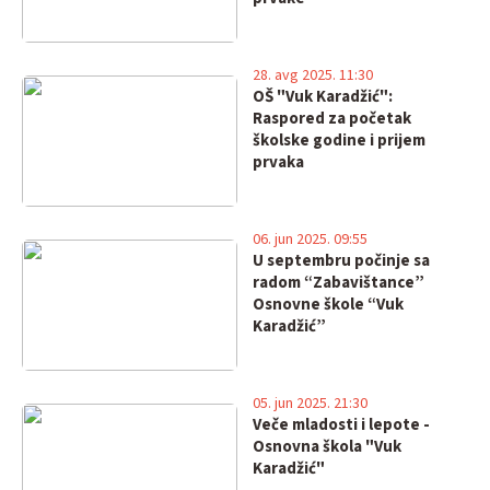
28. avg 2025. 11:30
OŠ "Vuk Karadžić":
Raspored za početak
školske godine i prijem
prvaka
06. jun 2025. 09:55
U septembru počinje sa
radom “Zabavištance”
Osnovne škole “Vuk
Karadžić”
05. jun 2025. 21:30
Veče mladosti i lepote -
Osnovna škola "Vuk
Karadžić"