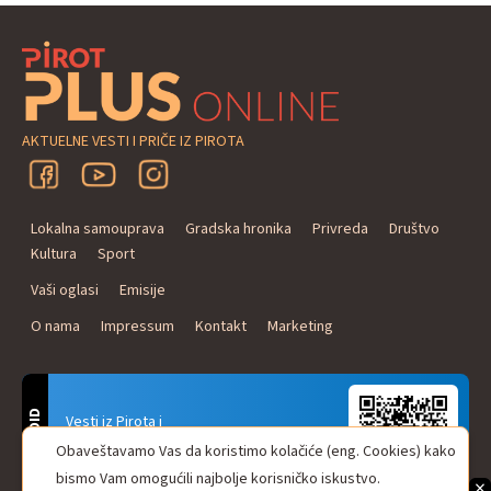
AKTUELNE VESTI I PRIČE IZ PIROTA
Lokalna samouprava
Gradska hronika
Privreda
Društvo
Kultura
Sport
Vaši oglasi
Emisije
O nama
Impressum
Kontakt
Marketing
ANDROID
Vesti iz Pirota i
Naxi Plus Radio
Obaveštavamo Vas da koristimo kolačiće (eng. Cookies) kako
Uvek u Vašem džepu!
bismo Vam omogućili najbolje korisničko iskustvo.
×