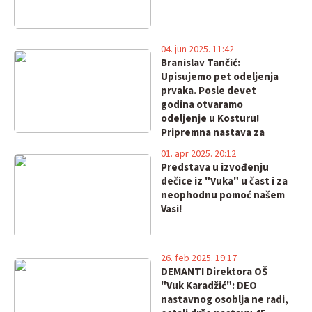
04. jun 2025. 11:42
Branislav Tančić:
Upisujemo pet odeljenja
prvaka. Posle devet
godina otvaramo
odeljenje u Kosturu!
Pripremna nastava za
osmake od 9. juna
01. apr 2025. 20:12
Predstava u izvođenju
dečice iz "Vuka" u čast i za
neophodnu pomoć našem
Vasi!
26. feb 2025. 19:17
DEMANTI Direktora OŠ
"Vuk Karadžić": DEO
nastavnog osoblja ne radi,