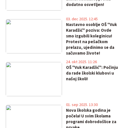
dodatno osvetljen!
03. dec 2025. 12:45
Nastavno osoblje OŠ "Vuk
Karadžić" poziva: Ovde
smo izgubili koleginicu!
Protest na pešačkom
prelazu, ujedinimo se da
sačuvamo živote!
24. okt 2025. 11:26
OŠ "Vuk Karadžić": Počinju
da rade školski klubovi u
našoj školi!
01. sep 2025. 13:30
Nova školska godina je
počela! U svim školama
programi dobrodošlice za
prvake