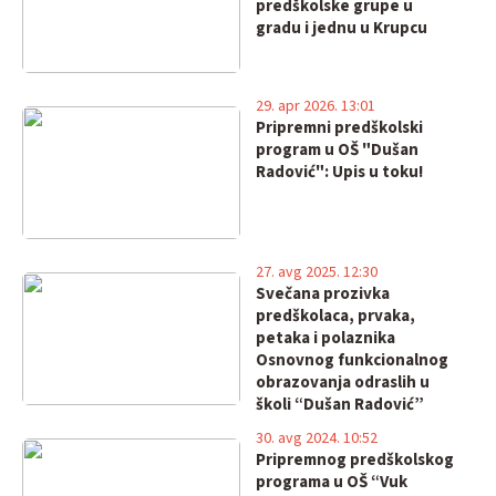
predškolske grupe u
gradu i jednu u Krupcu
29. apr 2026. 13:01
Pripremni predškolski
program u OŠ "Dušan
Radović": Upis u toku!
27. avg 2025. 12:30
Svečana prozivka
predškolaca, prvaka,
petaka i polaznika
Osnovnog funkcionalnog
obrazovanja odraslih u
školi “Dušan Radović”
30. avg 2024. 10:52
Pripremnog predškolskog
programa u OŠ “Vuk