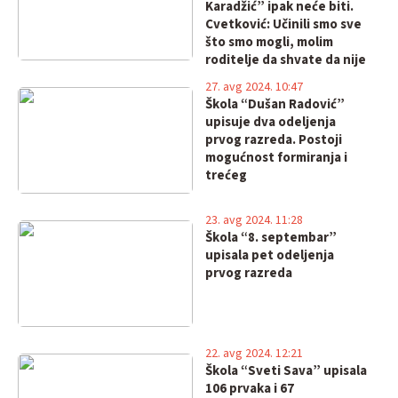
Karadžić” ipak neće biti.
Cvetković: Učinili smo sve
što smo mogli, molim
roditelje da shvate da nije
do nas!
27. avg 2024. 10:47
Škola “Dušan Radović”
upisuje dva odeljenja
prvog razreda. Postoji
mogućnost formiranja i
trećeg
23. avg 2024. 11:28
Škola “8. septembar”
upisala pet odeljenja
prvog razreda
22. avg 2024. 12:21
Škola “Sveti Sava” upisala
106 prvaka i 67