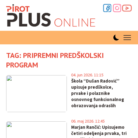
TAG: PRIPREMNI PREDŠKOLSKI
PROGRAM
04. jun 2026. 11:15
Škola “Dušan Radović”
upisuje predškolce,
prvake i polaznike
osnovnog funkcionalnog
obrazovanja odraslih
06. maj 2026. 12:45
Marjan Rančić: Upisujemo
četiri odeljenja prvaka, tri