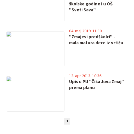
školske godine i u OŠ
"Sveti Sava"
04. maj 2019. 11:30
"Zmajevi predškolci" -
mala matura dece iz vrtića
12. apr 2013. 10:36
Upis u PU "Čika Jova Zmaj"
prema planu
1