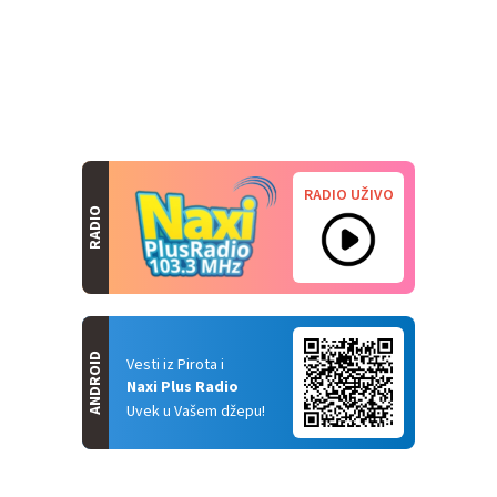
RADIO UŽIVO
RADIO
ANDROID
Vesti iz Pirota i
Naxi Plus Radio
Uvek u Vašem džepu!