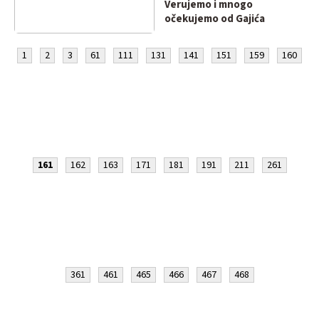
Verujemo i mnogo
očekujemo od Gajića
1
2
3
61
111
131
141
151
159
160
161
162
163
171
181
191
211
261
361
461
465
466
467
468