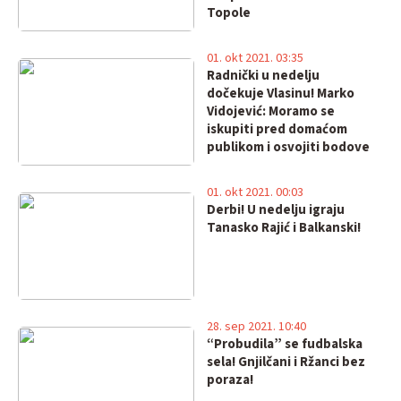
Topole
01. okt 2021. 03:35
Radnički u nedelju
dočekuje Vlasinu! Marko
Vidojević: Moramo se
iskupiti pred domaćom
publikom i osvojiti bodove
01. okt 2021. 00:03
Derbi! U nedelju igraju
Tanasko Rajić i Balkanski!
28. sep 2021. 10:40
“Probudila” se fudbalska
sela! Gnjilčani i Ržanci bez
poraza!