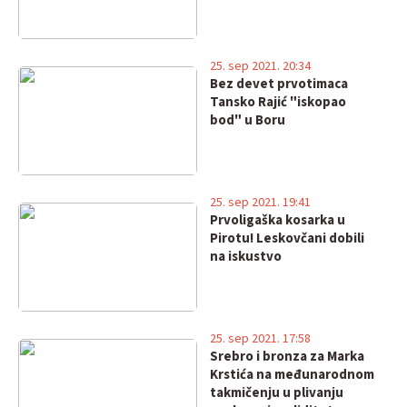
25. sep 2021. 20:34
Bez devet prvotimaca
Tansko Rajić "iskopao
bod" u Boru
25. sep 2021. 19:41
Prvoligaška kosarka u
Pirotu! Leskovčani dobili
na iskustvo
25. sep 2021. 17:58
Srebro i bronza za Marka
Krstića na međunarodnom
takmičenju u plivanju