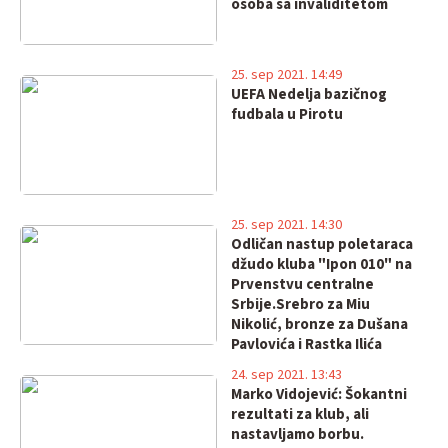
osoba sa invaliditetom
25. sep 2021. 14:49
UEFA Nedelja bazičnog
fudbala u Pirotu
25. sep 2021. 14:30
Odličan nastup poletaraca
džudo kluba "Ipon 010" na
Prvenstvu centralne
Srbije.Srebro za Miu
Nikolić, bronze za Dušana
Pavlovića i Rastka Ilića
24. sep 2021. 13:43
Marko Vidojević: Šokantni
rezultati za klub, ali
nastavljamo borbu.