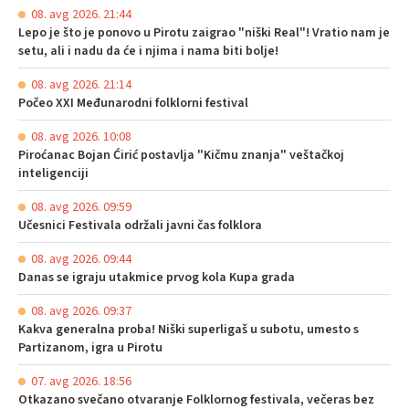
08. avg 2026. 21:44
Lepo je što je ponovo u Pirotu zaigrao "niški Real"! Vratio nam je
setu, ali i nadu da će i njima i nama biti bolje!
08. avg 2026. 21:14
Počeo XXI Međunarodni folklorni festival
08. avg 2026. 10:08
Piroćanac Bojan Ćirić postavlja "Kičmu znanja" veštačkoj
inteligenciji
08. avg 2026. 09:59
Učesnici Festivala održali javni čas folklora
08. avg 2026. 09:44
Danas se igraju utakmice prvog kola Kupa grada
08. avg 2026. 09:37
Kakva generalna proba! Niški superligaš u subotu, umesto s
Partizanom, igra u Pirotu
07. avg 2026. 18:56
Otkazano svečano otvaranje Folklornog festivala, večeras bez