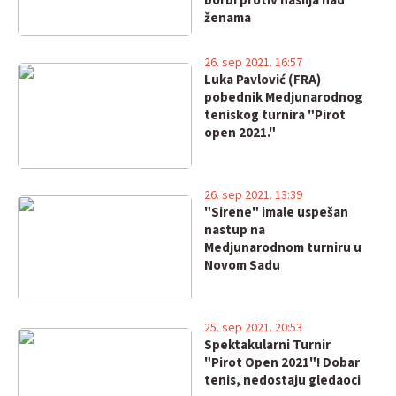
borbi protiv nasilja nad
ženama
26. sep 2021. 16:57
Luka Pavlović (FRA)
pobednik Medjunarodnog
teniskog turnira "Pirot
open 2021."
26. sep 2021. 13:39
"Sirene" imale uspešan
nastup na
Medjunarodnom turniru u
Novom Sadu
25. sep 2021. 20:53
Spektakularni Turnir
"Pirot Open 2021"! Dobar
tenis, nedostaju gledaoci