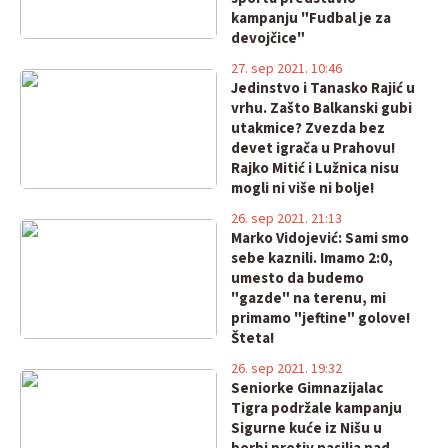
kampanju "Fudbal je za
devojčice"
27. sep 2021. 10:46
Jedinstvo i Tanasko Rajić u
vrhu. Zašto Balkanski gubi
utakmice? Zvezda bez
devet igrača u Prahovu!
Rajko Mitić i Lužnica nisu
mogli ni više ni bolje!
26. sep 2021. 21:13
Marko Vidojević: Sami smo
sebe kaznili. Imamo 2:0,
umesto da budemo
"gazde" na terenu, mi
primamo "jeftine" golove!
Šteta!
26. sep 2021. 19:32
Seniorke Gimnazijalac
Tigra podržale kampanju
Sigurne kuće iz Nišu u