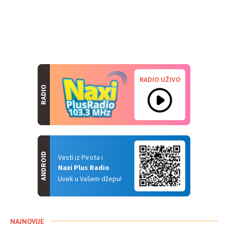
RADIO UŽIVO
RADIO
ANDROID
Vesti iz Pirota i
Naxi Plus Radio
Uvek u Vašem džepu!
NAJNOVIJE