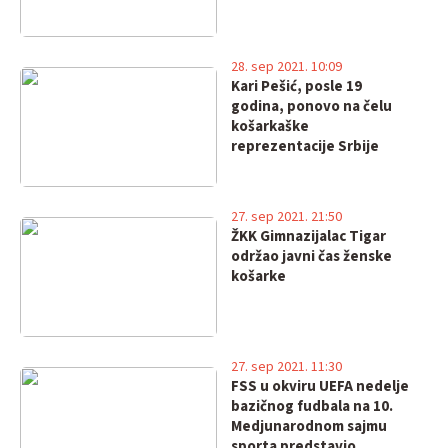
28. sep 2021. 10:09
Kari Pešić, posle 19
godina, ponovo na čelu
košarkaške
reprezentacije Srbije
27. sep 2021. 21:50
ŽKK Gimnazijalac Tigar
održao javni čas ženske
košarke
27. sep 2021. 11:30
FSS u okviru UEFA nedelje
bazičnog fudbala na 10.
Medjunarodnom sajmu
sporta predstavio