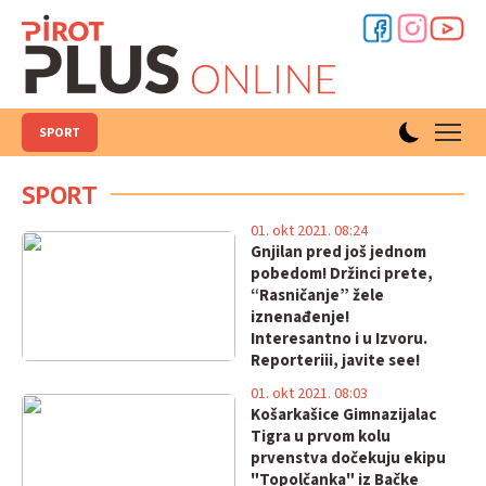
SPORT
SPORT
01. okt 2021. 08:24
Gnjilan pred još jednom
pobedom! Držinci prete,
“Rasničanje” žele
iznenađenje!
Interesantno i u Izvoru.
Reporteriii, javite see!
01. okt 2021. 08:03
Košarkašice Gimnazijalac
Tigra u prvom kolu
prvenstva dočekuju ekipu
"Topolčanka" iz Bačke