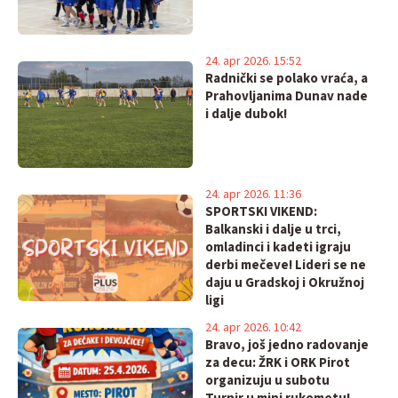
24. apr 2026. 15:52
Radnički se polako vraća, a
Prahovljanima Dunav nade
i dalje dubok!
24. apr 2026. 11:36
SPORTSKI VIKEND:
Balkanski i dalje u trci,
omladinci i kadeti igraju
derbi mečeve! Lideri se ne
daju u Gradskoj i Okružnoj
ligi
24. apr 2026. 10:42
Bravo, još jedno radovanje
za decu: ŽRK i ORK Pirot
organizuju u subotu