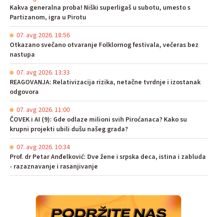
Kakva generalna proba! Niški superligaš u subotu, umesto s
Partizanom, igra u Pirotu
07. avg 2026. 18:56
Otkazano svečano otvaranje Folklornog festivala, večeras bez
nastupa
07. avg 2026. 13:33
REAGOVANJA: Relativizacija rizika, netačne tvrdnje i izostanak
odgovora
07. avg 2026. 11:00
ČOVEK i AI (9): Gde odlaze milioni svih Piroćanaca? Kako su
krupni projekti ubili dušu našeg grada?
07. avg 2026. 10:34
Prof. dr Petar Anđelković: Dve žene i srpska deca, istina i zabluda
- razaznavanje i rasanjivanje