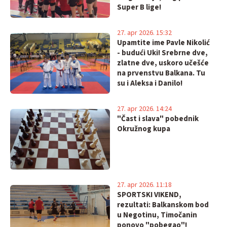
Super B lige!
27. apr 2026. 15:32
Upamtite ime Pavle Nikolić
- budući Uki! Srebrne dve,
zlatne dve, uskoro učešće
na prvenstvu Balkana. Tu
su i Aleksa i Danilo!
27. apr 2026. 14:24
"Čast i slava" pobednik
Okružnog kupa
27. apr 2026. 11:18
SPORTSKI VIKEND,
rezultati: Balkanskom bod
u Negotinu, Timočanin
ponovo "pobegao"!