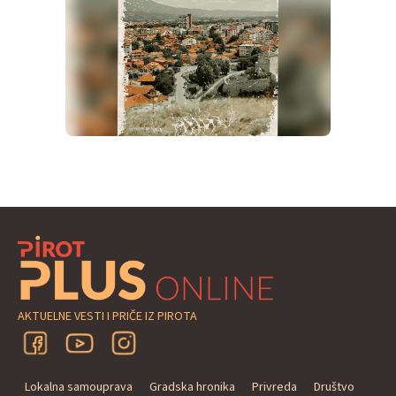
AKTUELNE VESTI I PRIČE IZ PIROTA
Lokalna samouprava
Gradska hronika
Privreda
Društvo