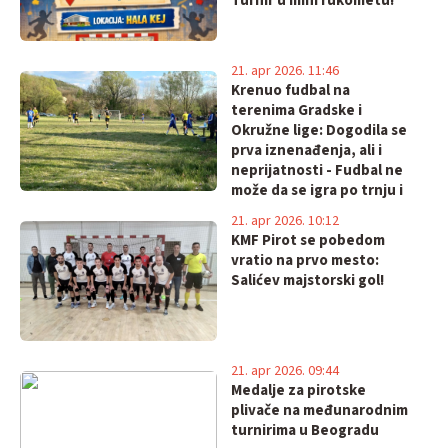
Turnir u mini rukometu!
21. apr 2026. 11:46
Krenuo fudbal na
terenima Gradske i
Okružne lige: Dogodila se
prva iznenađenja, ali i
neprijatnosti - Fudbal ne
može da se igra po trnju i
na njivama! Reporteri,
21. apr 2026. 10:12
javite se!
KMF Pirot se pobedom
vratio na prvo mesto:
Salićev majstorski gol!
21. apr 2026. 09:44
Medalje za pirotske
plivače na međunarodnim
turnirima u Beogradu