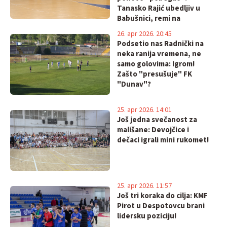
Tanasko Rajić ubedljiv u
Babušnici, remi na
Grbavici. Futsal večeras i
26. apr 2026. 20:45
sutra, rukometaši
Podsetio nas Radnički na
poraženi
neka ranija vremena, ne
samo golovima: Igrom!
Zašto "presušuje" FK
"Dunav"?
25. apr 2026. 14:01
Još jedna svečanost za
mališane: Devojčice i
dečaci igrali mini rukomet!
25. apr 2026. 11:57
Još tri koraka do cilja: KMF
Pirot u Despotovcu brani
lidersku poziciju!