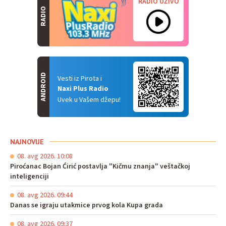
RADIO UŽIVO
RADIO
ANDROID
Vesti iz Pirota i
Naxi Plus Radio
Uvek u Vašem džepu!
NAJNOVIJE
08. avg 2026. 10:08
Piroćanac Bojan Ćirić postavlja "Kičmu znanja" veštačkoj
inteligenciji
08. avg 2026. 09:44
Danas se igraju utakmice prvog kola Kupa grada
08. avg 2026. 09:37