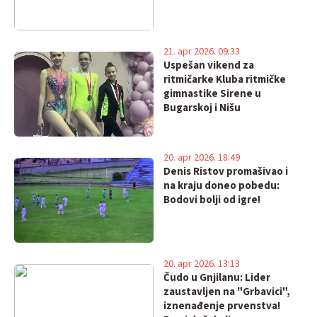
21. apr 2026. 09:33
Uspešan vikend za
ritmičarke Kluba ritmičke
gimnastike Sirene u
Bugarskoj i Nišu
20. apr 2026. 18:49
Denis Ristov promašivao i
na kraju doneo pobedu:
Bodovi bolji od igre!
20. apr 2026. 13:13
Čudo u Gnjilanu: Lider
zaustavljen na "Grbavici",
iznenađenje prvenstva!