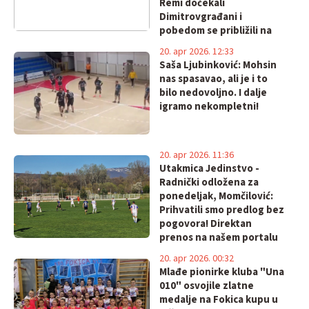
Remi dočekali
Dimitrovgrađani i
pobedom se približili na
samo dva boda!
20. apr 2026. 12:33
Saša Ljubinković: Mohsin
nas spasavao, ali je i to
bilo nedovoljno. I dalje
igramo nekompletni!
20. apr 2026. 11:36
Utakmica Jedinstvo -
Radnički odložena za
ponedeljak, Momčilović:
Prihvatili smo predlog bez
pogovora! Direktan
prenos na našem portalu
20. apr 2026. 00:32
Mlađe pionirke kluba "Una
010" osvojile zlatne
medalje na Fokica kupu u