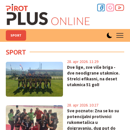
SPORT
SPORT
28. apr 2026. 11:29
Dve lige, sve više briga -
dve neodigrane utakmice.
Strelci efikasni, na deset
utakmica 51 gol!
28. apr 2026. 10:27
Sve poznato: Zna se ko su
potencijalni protivnici
rukometašica u
doigravanju, dug put do