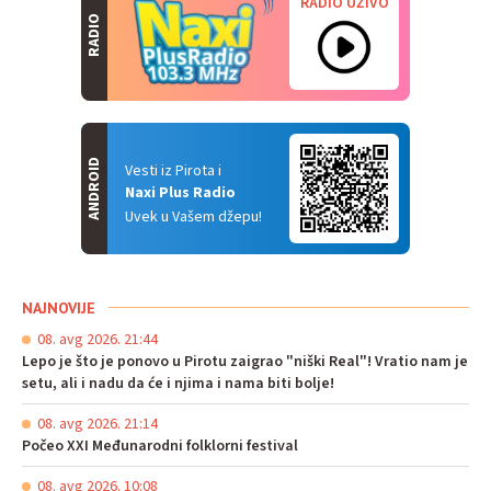
RADIO UŽIVO
RADIO
ANDROID
Vesti iz Pirota i
Naxi Plus Radio
Uvek u Vašem džepu!
NAJNOVIJE
08. avg 2026. 21:44
Lepo je što je ponovo u Pirotu zaigrao "niški Real"! Vratio nam je
setu, ali i nadu da će i njima i nama biti bolje!
08. avg 2026. 21:14
Počeo XXI Međunarodni folklorni festival
08. avg 2026. 10:08