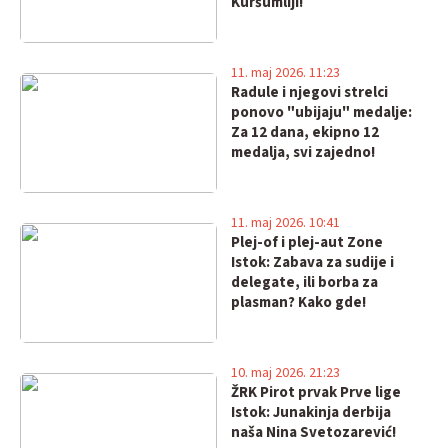
Kuršumliji!
11. maj 2026. 11:23
Radule i njegovi strelci
ponovo "ubijaju" medalje:
Za 12 dana, ekipno 12
medalja, svi zajedno!
11. maj 2026. 10:41
Plej-of i plej-aut Zone
Istok: Zabava za sudije i
delegate, ili borba za
plasman? Kako gde!
10. maj 2026. 21:23
ŽRK Pirot prvak Prve lige
Istok: Junakinja derbija
naša Nina Svetozarević!