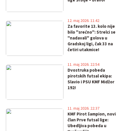
lige Srbije – bravo!
12. maj 2026. 11:42
Za favorite 13. kolo nije
bilo "srećno": Strelci se
"nadavali" golova u
Gradskoj ligi, čak 33 na
četiri utakmice!
11. maj 2026. 22:54
Dvostruka pobeda
pirotskih futsal ekipa:
Slavio i PSU KMF Midžor
192!
11. maj 2026. 22:37
KMF Pirot šampion, novi
član Prve futsal lige:
Ubedljiva pobeda u