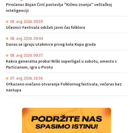
Piroćanac Bojan Ćirić postavlja "Kičmu znanja" veštačkoj
inteligenciji
08. avg 2026. 09:59
Učesnici Festivala održali javni čas folklora
08. avg 2026. 09:44
Danas se igraju utakmice prvog kola Kupa grada
08. avg 2026. 09:37
Kakva generalna proba! Niški superligaš u subotu, umesto s
Partizanom, igra u Pirotu
07. avg 2026. 18:56
Otkazano svečano otvaranje Folklornog festivala, večeras bez
nastupa