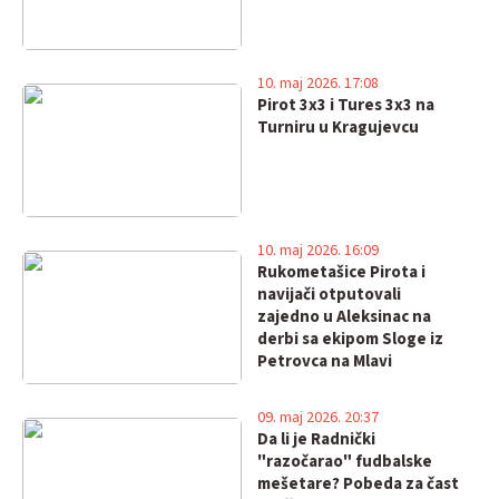
10. maj 2026. 17:08
Pirot 3x3 i Tures 3x3 na
Turniru u Kragujevcu
10. maj 2026. 16:09
Rukometašice Pirota i
navijači otputovali
zajedno u Aleksinac na
derbi sa ekipom Sloge iz
Petrovca na Mlavi
09. maj 2026. 20:37
Da li je Radnički
"razočarao" fudbalske
mešetare? Pobeda za čast