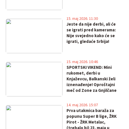
15. maj 2026. 11:30
Jeste da nije derbi, ali će
se igrati pred kamerama:
Nije svejedno kako će se
igrati, gledaće Srbija!
15. maj 2026. 10:46
SPORTSKI VIKEND: Mini
rukomet, derbi u
Knjaževcu, Balkanski želi
iznenađenje! Oproštajni
meč od Zone za Gnjilčane
14. maj 2026. 15:07
Prva utakmica baraža za
popunu Super B lige, ŽRK
Pirot - ŽRK Metalac,
(trebalo bi) 23. maja u