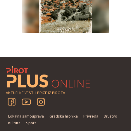
AKTUELNE VESTI I PRIČE IZ PIROTA
Lokalna samouprava
Gradska hronika
Privreda
Društvo
Kultura
Sport