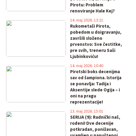
Pirotu: Problem
renoviranje Hale Kej?
14. maj 2026. 13:21
Rukometaši Pirota,
pobedom u doigravanju,
završili složeno
prvenstvo: Sve čestitke,
pre svih, treneru Saši
Ljubinkoviću!
14. maj 2026. 10:40
Pirotski boks decenijma
sav od šampiona. Istorija
se ponavlja: Tadija i
Aksentije slede Ogija – i
oni na pragu
reprezentacije!
13. maj 2026. 15:01
SERIJA (9): Radnički naš,
rođeni! Dve decenije
potkradan, ponižavan,
usamljen u napuštenoj