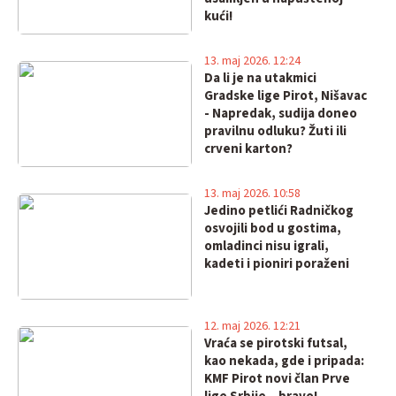
kući!
13. maj 2026. 12:24
Da li je na utakmici
Gradske lige Pirot, Nišavac
- Napredak, sudija doneo
pravilnu odluku? Žuti ili
crveni karton?
13. maj 2026. 10:58
Jedino petlići Radničkog
osvojili bod u gostima,
omladinci nisu igrali,
kadeti i pioniri poraženi
12. maj 2026. 12:21
Vraća se pirotski futsal,
kao nekada, gde i pripada:
KMF Pirot novi član Prve