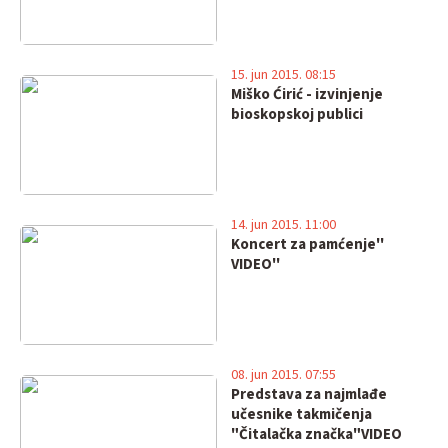
15. jun 2015. 08:15
Miško Ćirić - izvinjenje
bioskopskoj publici
14. jun 2015. 11:00
Koncert za pamćenje''
VIDEO''
08. jun 2015. 07:55
Predstava za najmlađe
učesnike takmičenja
"Čitalačka značka"VIDEO