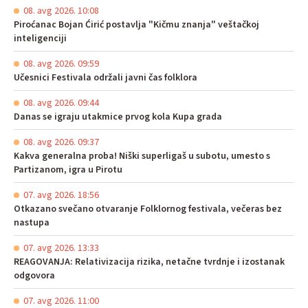
08. avg 2026. 10:08
Piroćanac Bojan Ćirić postavlja "Kičmu znanja" veštačkoj
inteligenciji
08. avg 2026. 09:59
Učesnici Festivala održali javni čas folklora
08. avg 2026. 09:44
Danas se igraju utakmice prvog kola Kupa grada
08. avg 2026. 09:37
Kakva generalna proba! Niški superligaš u subotu, umesto s
Partizanom, igra u Pirotu
07. avg 2026. 18:56
Otkazano svečano otvaranje Folklornog festivala, večeras bez
nastupa
07. avg 2026. 13:33
REAGOVANJA: Relativizacija rizika, netačne tvrdnje i izostanak
odgovora
07. avg 2026. 11:00