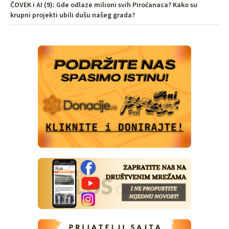
ČOVEK i AI (9): Gde odlaze milioni svih Piroćanaca? Kako su
krupni projekti ubili dušu našeg grada?