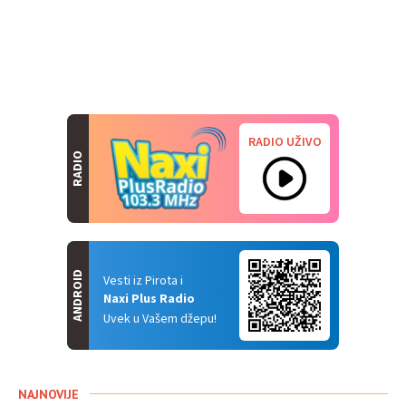
RADIO UŽIVO
RADIO
ANDROID
Vesti iz Pirota i
Naxi Plus Radio
Uvek u Vašem džepu!
NAJNOVIJE