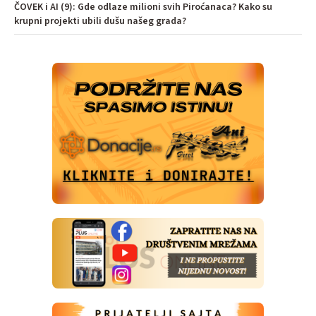
ČOVEK i AI (9): Gde odlaze milioni svih Piroćanaca? Kako su
krupni projekti ubili dušu našeg grada?