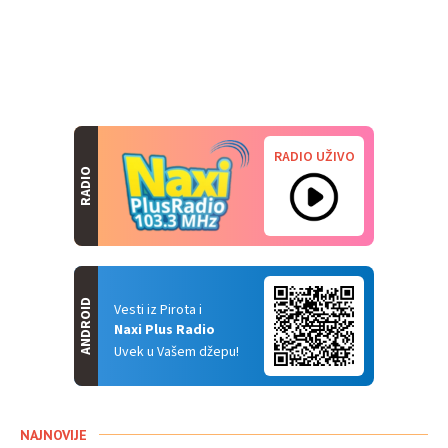
RADIO UŽIVO
RADIO
ANDROID
Vesti iz Pirota i
Naxi Plus Radio
Uvek u Vašem džepu!
NAJNOVIJE