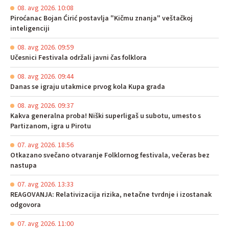
08. avg 2026. 10:08
Piroćanac Bojan Ćirić postavlja "Kičmu znanja" veštačkoj
inteligenciji
08. avg 2026. 09:59
Učesnici Festivala održali javni čas folklora
08. avg 2026. 09:44
Danas se igraju utakmice prvog kola Kupa grada
08. avg 2026. 09:37
Kakva generalna proba! Niški superligaš u subotu, umesto s
Partizanom, igra u Pirotu
07. avg 2026. 18:56
Otkazano svečano otvaranje Folklornog festivala, večeras bez
nastupa
07. avg 2026. 13:33
REAGOVANJA: Relativizacija rizika, netačne tvrdnje i izostanak
odgovora
07. avg 2026. 11:00