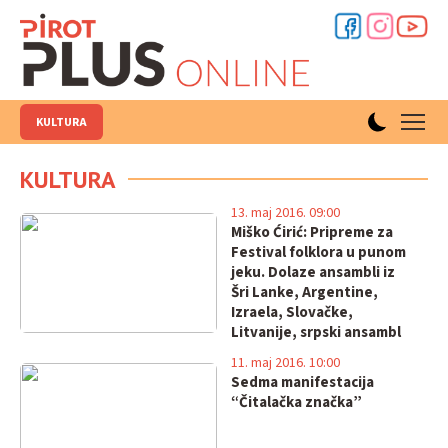
KULTURA
KULTURA
13. maj 2016. 09:00
Miško Ćirić: Pripreme za
Festival folklora u punom
jeku. Dolaze ansambli iz
Šri Lanke, Argentine,
Izraela, Slovačke,
Litvanije, srpski ansambl
iz Toronta i Republike
11. maj 2016. 10:00
Srpske!!!
Sedma manifestacija
“Čitalačka značka”