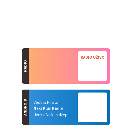
RADIO UŽIVO
RADIO
ANDROID
Vesti iz Pirota i
Naxi Plus Radio
Uvek u Vašem džepu!