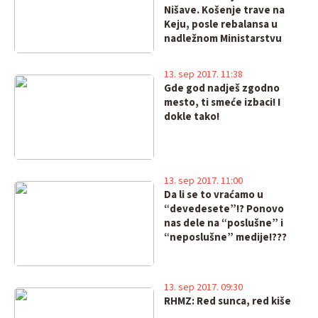
Nišave. Košenje trave na
Keju, posle rebalansa u
nadležnom Ministarstvu
13. sep 2017. 11:38
Gde god nadješ zgodno
mesto, ti smeće izbaci! I
dokle tako!
13. sep 2017. 11:00
Da li se to vraćamo u
“devedesete”!? Ponovo
nas dele na “poslušne” i
“neposlušne” medije!???
13. sep 2017. 09:30
RHMZ: Red sunca, red kiše