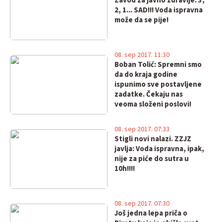
Zavod za javno zdravlje: 3,
2, 1... SAD!!! Voda ispravna
može da se pije!
08. sep 2017. 11:30
Boban Tolić: Spremni smo
da do kraja godine
ispunimo sve postavljene
zadatke. Čekaju nas
veoma složeni poslovi!
08. sep 2017. 07:33
Stigli novi nalazi. ZZJZ
javlja: Voda ispravna, ipak,
nije za piće do sutra u
10h!!!!
08. sep 2017. 07:30
Još jedna lepa priča o