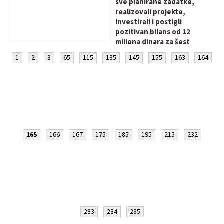
sve planirane zadatke,
realizovali projekte,
investirali i postigli
pozitivan bilans od 12
miliona dinara za šest
meseci ove godine!
1
2
3
65
115
135
145
155
163
164
165
166
167
175
185
195
215
232
233
234
235