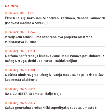
NAJNOVIJE
06. avg 2026. 17:13
ČOVEK i AI (8): Kako sam te doživeo i razumeo, Nenade Paunoviću
(Ispovest mašine o čoveku)?
06. avg 2026. 15:42
Istorijskom arhivu Pirot odobrena dva projekta od strane
Ministarstva kulture
06. avg 2026. 12:31
Održana Konferencija klubova Zone Istok: Ponovo pet klubova iz
našeg Okruga, derbi Jedinstvo - Hajduk Veljko!
06. avg 2026. 12:01
Opština Dimitrovgrad: Zbog izlivanja mazuta, ne prilazite Nišavi
kod mesta akcidenta
06. avg 2026. 09:46
NA LICU MESTA: Sramota i dalje traje!
06. avg 2026. 09:37
Kakva generalna proba! Niški superligaš u subotu, umesto s