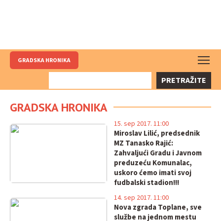
GRADSKA HRONIKA
PRETRAŽITE
GRADSKA HRONIKA
15. sep 2017. 11:00
Miroslav Lilić, predsednik
MZ Tanasko Rajić:
Zahvaljući Gradu i Javnom
preduzeću Komunalac,
uskoro ćemo imati svoj
fudbalski stadion!!!
14. sep 2017. 11:00
Nova zgrada Toplane, sve
službe na jednom mestu