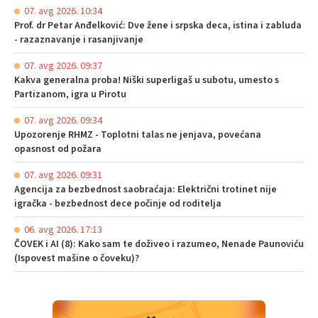
07. avg 2026. 10:34
Prof. dr Petar Anđelković: Dve žene i srpska deca, istina i zabluda
- razaznavanje i rasanjivanje
07. avg 2026. 09:37
Kakva generalna proba! Niški superligaš u subotu, umesto s
Partizanom, igra u Pirotu
07. avg 2026. 09:34
Upozorenje RHMZ - Toplotni talas ne jenjava, povećana
opasnost od požara
07. avg 2026. 09:31
Agencija za bezbednost saobraćaja: Električni trotinet nije
igračka - bezbednost dece počinje od roditelja
06. avg 2026. 17:13
ČOVEK i AI (8): Kako sam te doživeo i razumeo, Nenade Paunoviću
(Ispovest mašine o čoveku)?