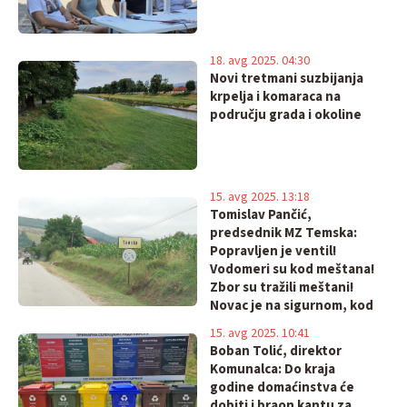
18. avg 2025. 04:30
Novi tretmani suzbijanja
krpelja i komaraca na
području grada i okoline
15. avg 2025. 13:18
Tomislav Pančić,
predsednik MZ Temska:
Popravljen je ventil!
Vodomeri su kod meštana!
Zbor su tražili meštani!
Novac je na sigurnom, kod
blagajnika
15. avg 2025. 10:41
Boban Tolić, direktor
Komunalca: Do kraja
godine domaćinstva će
dobiti i braon kantu za