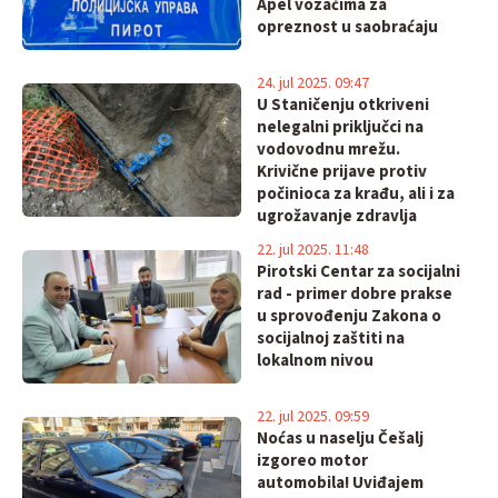
Apel vozačima za
opreznost u saobraćaju
24. jul 2025. 09:47
U Staničenju otkriveni
nelegalni priključci na
vodovodnu mrežu.
Krivične prijave protiv
počinioca za krađu, ali i za
ugrožavanje zdravlja
stanovništva
22. jul 2025. 11:48
Pirotski Centar za socijalni
rad - primer dobre prakse
u sprovođenju Zakona o
socijalnoj zaštiti na
lokalnom nivou
22. jul 2025. 09:59
Noćas u naselju Češalj
izgoreo motor
automobila! Uviđajem