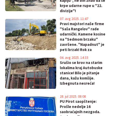
kapiju", ne bih znao da se
krpe udarne rupe u "22.
divizije"!
07. avg 2025. 11:47
Pravi majstori naše firme
"Saša Rangelov" rade
udarnički. Kamene kosine
na "Sedmom brzaku"
završene. "Napadnut" je
peti brzak! Rok za
završetak radova kraj
04. avg 2025. 14:33
novembra
Srušio se krov na starim
lokalima kraj Autobuske
stanice! Bilo je pitanje
dana, kažu komšije.
Izbegnuta nesreća!
28. jul 2025. 08:08
PU Pirot saopštenje:
Prošle nedelje 16
saobraćajnih nezgoda.