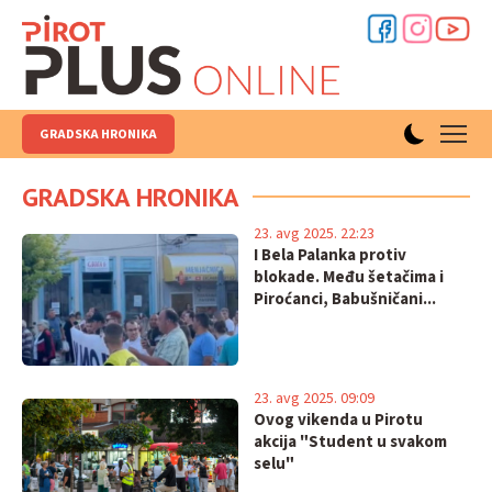
GRADSKA HRONIKA
GRADSKA HRONIKA
23. avg 2025. 22:23
I Bela Palanka protiv
blokade. Među šetačima i
Piroćanci, Babušničani...
23. avg 2025. 09:09
Ovog vikenda u Pirotu
akcija "Student u svakom
selu"