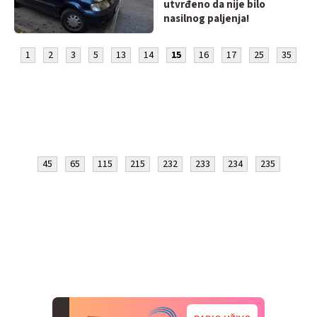
utvrđeno da nije bilo
nasilnog paljenja!
1
2
3
5
13
14
15
16
17
25
35
45
65
115
215
232
233
234
235