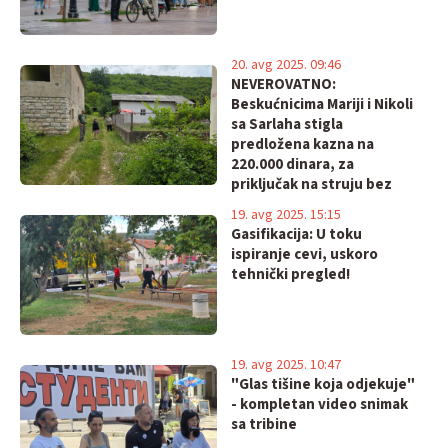
20. avg 2025. 09:46
NEVEROVATNO:
Beskućnicima Mariji i Nikoli
sa Sarlaha stigla
predložena kazna na
220.000 dinara, za
priključak na struju bez
dozvole, koju je učinio
19. avg 2025. 15:15
njen, sada pokojni, otac!
Gasifikacija: U toku
ispiranje cevi, uskoro
tehnički pregled!
19. avg 2025. 10:47
"Glas tišine koja odjekuje"
- kompletan video snimak
sa tribine