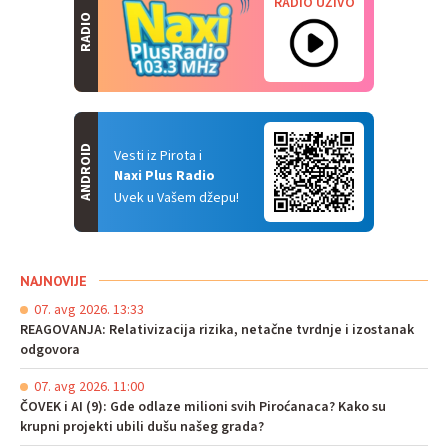
RADIO UŽIVO
RADIO
ANDROID
Vesti iz Pirota i
Naxi Plus Radio
Uvek u Vašem džepu!
NAJNOVIJE
07. avg 2026. 13:33
REAGOVANJA: Relativizacija rizika, netačne tvrdnje i izostanak
odgovora
07. avg 2026. 11:00
ČOVEK i AI (9): Gde odlaze milioni svih Piroćanaca? Kako su
krupni projekti ubili dušu našeg grada?