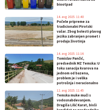
biootpad
14. avg 2025. 11:40
Počele pripreme za
tradicionalni Pirotski
vašar. Zbog bolesti plavog
jezika zabranjen promet i
prodaja životinja
14. avg 2025. 11:16
Tomislav Pančić,
predsednik MZ Temska: U
toku sanacija kvarova na
jednom od bazena,
problem je i velika
potrošnja i neracionalno
korišćenje vode!
12. avg 2025. 11:45
Temska muke muči s
vodosnabdevanjem.
Dragiša Lilić Karat, bivši