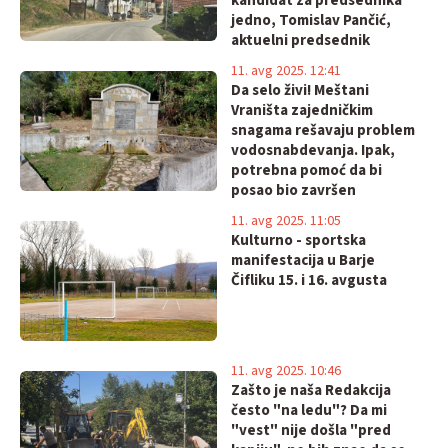
kandidat za predsednika
jedno, Tomislav Pančić,
aktuelni predsednik
Mesne zajednice – drugo!
11. avg 2025. 12:41
Meštani traže vodu!
Da selo živi! Meštani
Vraništa zajedničkim
snagama rešavaju problem
vodosnabdevanja. Ipak,
potrebna pomoć da bi
posao bio završen
11. avg 2025. 11:05
Kulturno - sportska
manifestacija u Barje
Čifliku 15. i 16. avgusta
11. avg 2025. 10:46
Zašto je naša Redakcija
često "na ledu"? Da mi
"vest" nije došla "pred