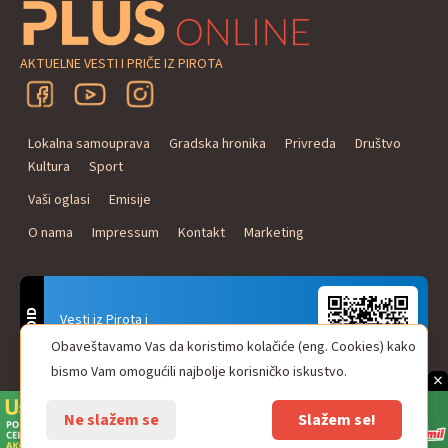
AKTUELNE VESTI I PRIČE IZ PIROTA
Lokalna samouprava
Gradska hronika
Privreda
Društvo
Kultura
Sport
Vaši oglasi
Emisije
O nama
Impressum
Kontakt
Marketing
ANDROID
Vesti iz Pirota i
Naxi Plus Radio
Obaveštavamo Vas da koristimo kolačiće (eng. Cookies) kako
Uvek u Vašem džepu!
bismo Vam omogućili najbolje korisničko iskustvo.
×
Ne slažem se
Slažem se!
© Pirot plus online - internet portal. Sva prava zadržana.