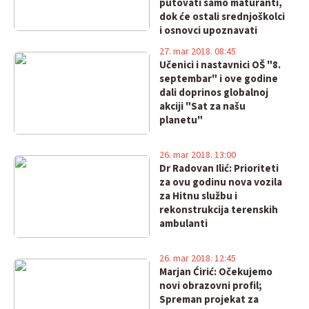
putovati samo maturanti,
dok će ostali srednjoškolci
i osnovci upoznavati
različite krajeve Srbije
27. mar 2018. 08:45
Učenici i nastavnici OŠ "8.
septembar" i ove godine
dali doprinos globalnoj
akciji "Sat za našu
planetu"
26. mar 2018. 13:00
Dr Radovan Ilić: Prioriteti
za ovu godinu nova vozila
za Hitnu službu i
rekonstrukcija terenskih
ambulanti
26. mar 2018. 12:45
Marjan Ćirić: Očekujemo
novi obrazovni profil;
Spreman projekat za