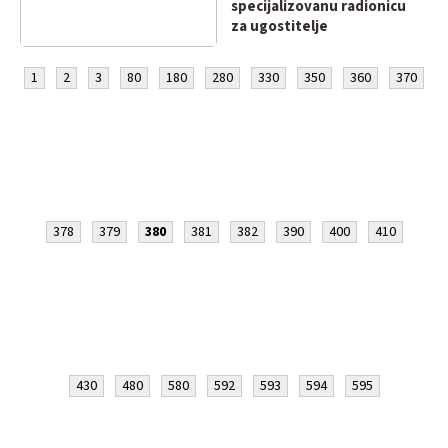
specijalizovanu radionicu
za ugostitelje
1
2
3
80
180
280
330
350
360
370
378
379
380
381
382
390
400
410
430
480
580
592
593
594
595