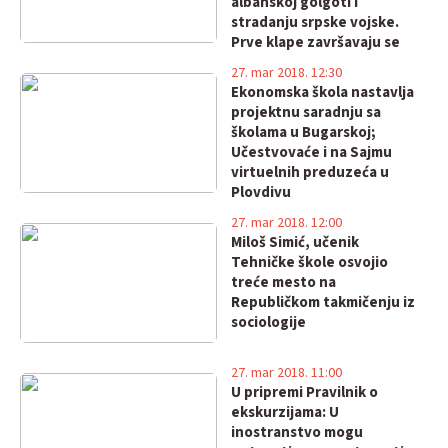
albanskoj golgoti i
stradanju srpske vojske.
Prve klape završavaju se
danas !
27. mar 2018. 12:30
Ekonomska škola nastavlja
projektnu saradnju sa
školama u Bugarskoj;
Učestvovaće i na Sajmu
virtuelnih preduzeća u
Plovdivu
27. mar 2018. 12:00
Miloš Simić, učenik
Tehničke škole osvojio
treće mesto na
Republičkom takmičenju iz
sociologije
27. mar 2018. 11:00
U pripremi Pravilnik o
ekskurzijama: U
inostranstvo mogu