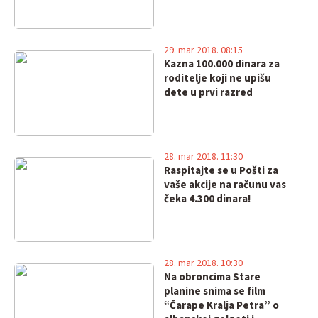
29. mar 2018. 08:15
Kazna 100.000 dinara za
roditelje koji ne upišu
dete u prvi razred
28. mar 2018. 11:30
Raspitajte se u Pošti za
vaše akcije na računu vas
čeka 4.300 dinara!
28. mar 2018. 10:30
Na obroncima Stare
planine snima se film
“Čarape Kralja Petra” o