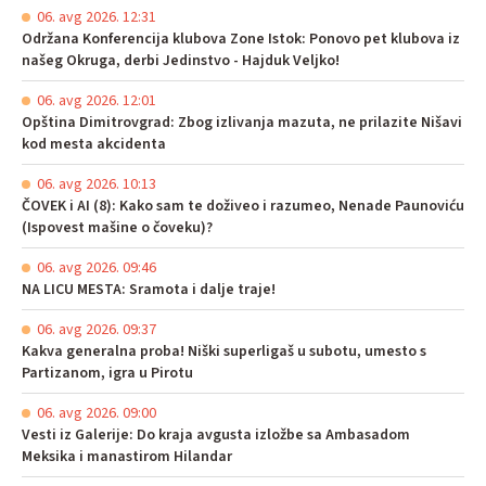
06. avg 2026. 12:31
Održana Konferencija klubova Zone Istok: Ponovo pet klubova iz
našeg Okruga, derbi Jedinstvo - Hajduk Veljko!
06. avg 2026. 12:01
Opština Dimitrovgrad: Zbog izlivanja mazuta, ne prilazite Nišavi
kod mesta akcidenta
06. avg 2026. 10:13
ČOVEK i AI (8): Kako sam te doživeo i razumeo, Nenade Paunoviću
(Ispovest mašine o čoveku)?
06. avg 2026. 09:46
NA LICU MESTA: Sramota i dalje traje!
06. avg 2026. 09:37
Kakva generalna proba! Niški superligaš u subotu, umesto s
Partizanom, igra u Pirotu
06. avg 2026. 09:00
Vesti iz Galerije: Do kraja avgusta izložbe sa Ambasadom
Meksika i manastirom Hilandar