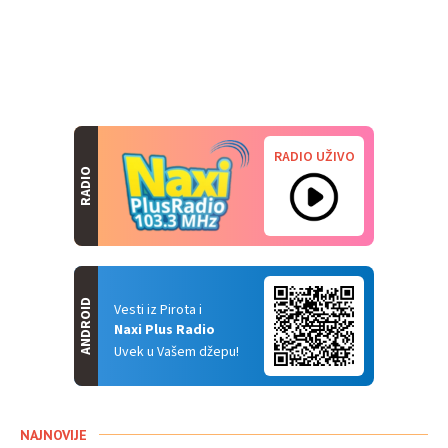
RADIO UŽIVO
RADIO
ANDROID
Vesti iz Pirota i
Naxi Plus Radio
Uvek u Vašem džepu!
NAJNOVIJE