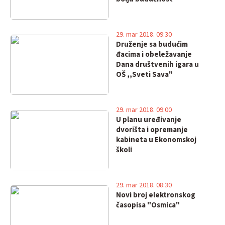
29. mar 2018. 09:30
Druženje sa budućim
đacima i obeležavanje
Dana društvenih igara u
OŠ ,,Sveti Sava"
29. mar 2018. 09:00
U planu uređivanje
dvorišta i opremanje
kabineta u Ekonomskoj
školi
29. mar 2018. 08:30
Novi broj elektronskog
časopisa "Osmica"