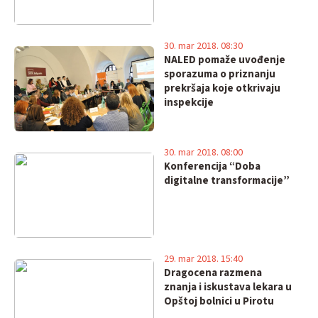
30. mar 2018. 08:30
NALED pomaže uvođenje
sporazuma o priznanju
prekršaja koje otkrivaju
inspekcije
30. mar 2018. 08:00
Konferencija “Doba
digitalne transformacije”
29. mar 2018. 15:40
Dragocena razmena
znanja i iskustava lekara u
Opštoj bolnici u Pirotu