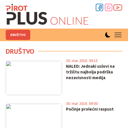
DRUŠTVO
DRUŠTVO
30. mar 2018. 09:15
NALED: Jednaki uslovi na
tržištu najbolja podrška
nezavisnosti medija
30. mar 2018. 09:00
Počinje prolećni raspust