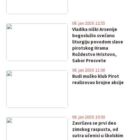
08. jan 2019. 12:55
Vladika niški Arsenije
bogoslužio svečanu
liturgiju povodom slave
pirotskog Hrama
Roždestvo Hristovo,
Sabor Presvete
Bogorodice
08. jan 2019. 11:00
Budi muško klub Pirot
realizovao brojne akcije
08. jan 2019. 10:30
Završava se prvi deo
zimskog raspusta, od
sutra učenici u školskim