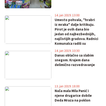
14. jan 2019. 13:00
Umesto pohvala, "hrabri
iz mraka" dalje kritikuju.
Pirot je ovih dana bio
jedan od najbezbednijih,
najčistijih gradova. Radnici
Komunalca radili su
danonoćno!
14. jan 2019. 10:30
Danas oblačno sa slabim
snegom. Krajem dana
delimično razvedravanje
13. jan 2019. 18:00
Naša mala Mila Panić i
njene drugarice dobile
Deda Mraza na poklon