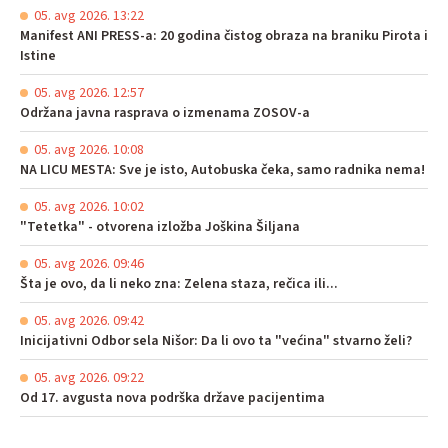
05. avg 2026. 13:22
Manifest ANI PRESS-a: 20 godina čistog obraza na braniku Pirota i
Istine
05. avg 2026. 12:57
Održana javna rasprava o izmenama ZOSOV-a
05. avg 2026. 10:08
NA LICU MESTA: Sve je isto, Autobuska čeka, samo radnika nema!
05. avg 2026. 10:02
"Tetetka" - otvorena izložba Joškina Šiljana
05. avg 2026. 09:46
Šta je ovo, da li neko zna: Zelena staza, rečica ili...
05. avg 2026. 09:42
Inicijativni Odbor sela Nišor: Da li ovo ta "većina" stvarno želi?
05. avg 2026. 09:22
Od 17. avgusta nova podrška države pacijentima