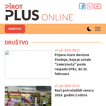
DRUŠTVO
DRUŠTVO
15. jan 2019. 09:22
Prijava stare devizne
štednje, koja je ostala
"zamrznuta" posle
raspada SFRJ, do 23.
februara
15. jan 2019. 07:23
Rast potrošačkih cena u
2018. godini 2 odsto