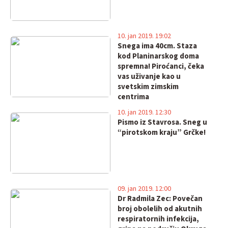
10. jan 2019. 19:02
Snega ima 40cm. Staza
kod Planinarskog doma
spremna! Piroćanci, čeka
vas uživanje kao u
svetskim zimskim
centrima
10. jan 2019. 12:30
Pismo iz Stavrosa. Sneg u
“pirotskom kraju” Grčke!
09. jan 2019. 12:00
Dr Radmila Zec: Povečan
broj obolelih od akutnih
respiratornih infekcija,