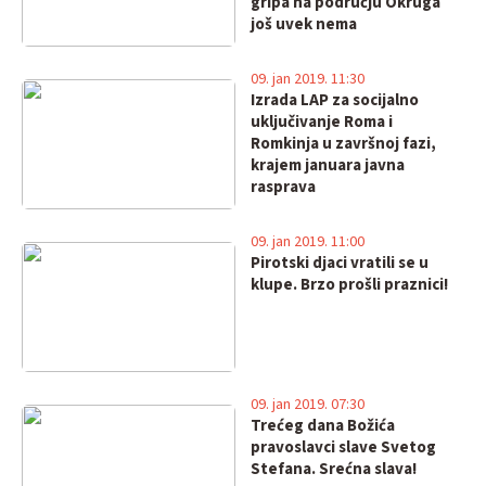
gripa na području Okruga
još uvek nema
09. jan 2019. 11:30
Izrada LAP za socijalno
uključivanje Roma i
Romkinja u završnoj fazi,
krajem januara javna
rasprava
09. jan 2019. 11:00
Pirotski djaci vratili se u
klupe. Brzo prošli praznici!
09. jan 2019. 07:30
Trećeg dana Božića
pravoslavci slave Svetog
Stefana. Srećna slava!