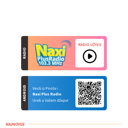
RADIO UŽIVO
RADIO
ANDROID
Vesti iz Pirota i
Naxi Plus Radio
Uvek u Vašem džepu!
NAJNOVIJE