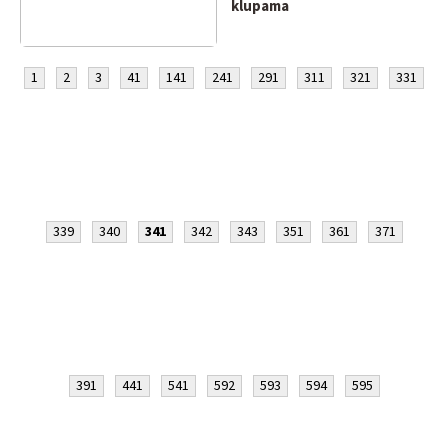
klupama
1
2
3
41
141
241
291
311
321
331
339
340
341
342
343
351
361
371
391
441
541
592
593
594
595