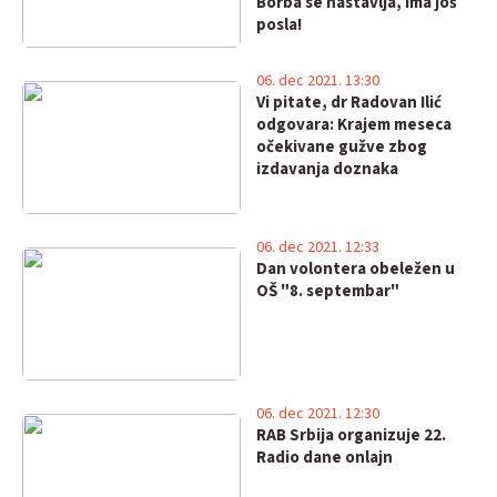
Borba se nastavlja, ima još
posla!
06. dec 2021. 13:30
Vi pitate, dr Radovan Ilić
odgovara: Krajem meseca
očekivane gužve zbog
izdavanja doznaka
06. dec 2021. 12:33
Dan volontera obeležen u
OŠ "8. septembar"
06. dec 2021. 12:30
RAB Srbija organizuje 22.
Radio dane onlajn