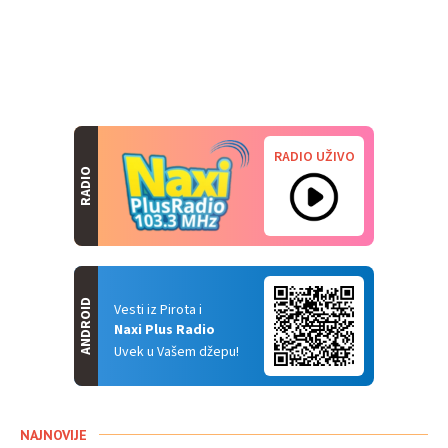
RADIO UŽIVO
RADIO
ANDROID
Vesti iz Pirota i
Naxi Plus Radio
Uvek u Vašem džepu!
NAJNOVIJE