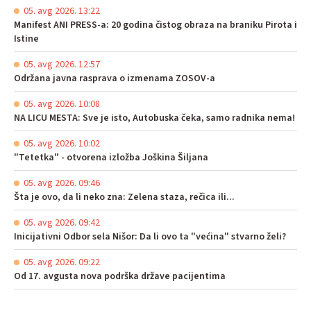
05. avg 2026. 13:22
Manifest ANI PRESS-a: 20 godina čistog obraza na braniku Pirota i
Istine
05. avg 2026. 12:57
Održana javna rasprava o izmenama ZOSOV-a
05. avg 2026. 10:08
NA LICU MESTA: Sve je isto, Autobuska čeka, samo radnika nema!
05. avg 2026. 10:02
"Tetetka" - otvorena izložba Joškina Šiljana
05. avg 2026. 09:46
Šta je ovo, da li neko zna: Zelena staza, rečica ili...
05. avg 2026. 09:42
Inicijativni Odbor sela Nišor: Da li ovo ta "većina" stvarno želi?
05. avg 2026. 09:22
Od 17. avgusta nova podrška države pacijentima