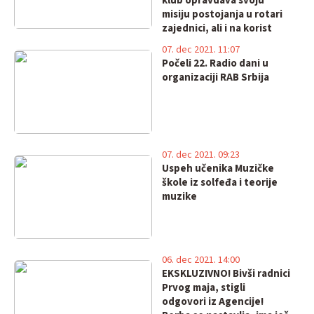
klub opravdava svoju
misiju postojanja u rotari
zajednici, ali i na korist
dece Pirotskog okruga
07. dec 2021. 11:07
Počeli 22. Radio dani u
organizaciji RAB Srbija
07. dec 2021. 09:23
Uspeh učenika Muzičke
škole iz solfeđa i teorije
muzike
06. dec 2021. 14:00
EKSKLUZIVNO! Bivši radnici
Prvog maja, stigli
odgovori iz Agencije!