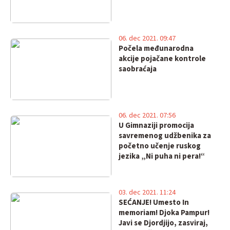
06. dec 2021. 09:47
Počela međunarodna
akcije pojačane kontrole
saobraćaja
06. dec 2021. 07:56
U Gimnaziji promocija
savremenog udžbenika za
početno učenje ruskog
jezika „Ni puha ni pera!“
03. dec 2021. 11:24
SEĆANJE! Umesto In
memoriam! Djoka Pampur!
Javi se Djordjijo, zasviraj,