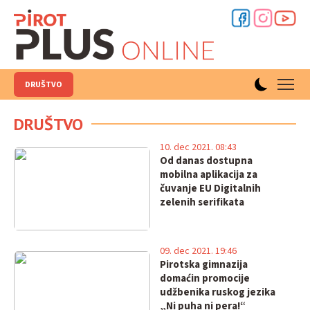
DRUŠTVO
DRUŠTVO
10. dec 2021. 08:43
Od danas dostupna
mobilna aplikacija za
čuvanje EU Digitalnih
zelenih serifikata
09. dec 2021. 19:46
Pirotska gimnazija
domaćin promocije
udžbenika ruskog jezika
„Ni puha ni pera!“