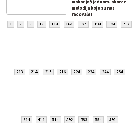
makar još jednom, akorde
melodija koje su nas
radovale!
1
2
3
14
114
164
184
194
204
212
213
214
215
216
224
234
244
264
314
414
514
592
593
594
595