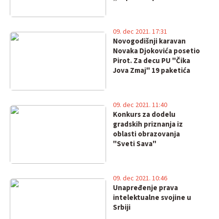
09. dec 2021. 17:31
Novogodišnji karavan
Novaka Djokovića posetio
Pirot. Za decu PU "Čika
Jova Zmaj" 19 paketića
09. dec 2021. 11:40
Konkurs za dodelu
gradskih priznanja iz
oblasti obrazovanja
"Sveti Sava"
09. dec 2021. 10:46
Unapređenje prava
intelektualne svojine u
Srbiji