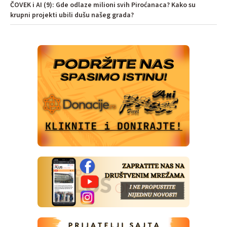
ČOVEK i AI (9): Gde odlaze milioni svih Piroćanaca? Kako su
krupni projekti ubili dušu našeg grada?