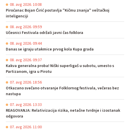
08. avg 2026. 10:08
Piroćanac Bojan Ćirić postavlja "Kičmu znanja" veštačkoj
inteligenciji
08. avg 2026. 09:59
Učesnici Festivala održali javni čas folklora
08. avg 2026. 09:44
Danas se igraju utakmice prvog kola Kupa grada
08. avg 2026. 09:37
Kakva generalna proba! Niški superligaš u subotu, umesto s
Partizanom, igra u Pirotu
07. avg 2026. 18:56
Otkazano svečano otvaranje Folklornog festivala, večeras bez
nastupa
07. avg 2026. 13:33
REAGOVANJA: Relativizacija rizika, netačne tvrdnje i izostanak
odgovora
07. avg 2026. 11:00