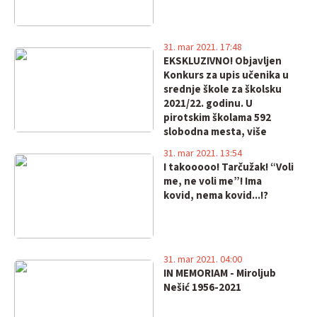
31. mar 2021. 17:48
EKSKLUZIVNO! Objavljen
Konkurs za upis učenika u
srednje škole za školsku
2021/22. godinu. U
pirotskim školama 592
slobodna mesta, više
nego prošle godine
31. mar 2021. 13:54
I takooooo! Tarčužak! “Voli
me, ne voli me”! Ima
kovid, nema kovid...!?
31. mar 2021. 04:00
IN MEMORIAM - Miroljub
Nešić 1956-2021