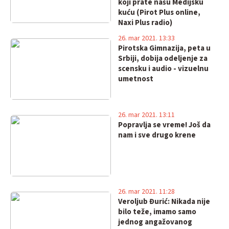
koji prate našu Medijsku
kuću (Pirot Plus online,
Naxi Plus radio)
26. mar 2021. 13:33
Pirotska Gimnazija, peta u
Srbiji, dobija odeljenje za
scensku i audio - vizuelnu
umetnost
26. mar 2021. 13:11
Popravlja se vreme! Još da
nam i sve drugo krene
26. mar 2021. 11:28
Veroljub Đurić: Nikada nije
bilo teže, imamo samo
jednog angažovanog