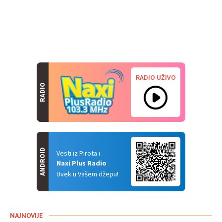
RADIO UŽIVO
RADIO
ANDROID
Vesti iz Pirota i
Naxi Plus Radio
Uvek u Vašem džepu!
NAJNOVIJE