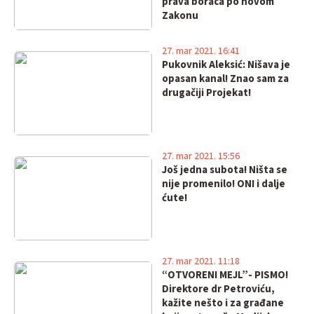
prava boraca po novom
Zakonu
27. mar 2021. 16:41
Pukovnik Aleksić: Nišava je
opasan kanal! Znao sam za
drugačiji Projekat!
27. mar 2021. 15:56
Još jedna subota! Ništa se
nije promenilo! ONI i dalje
ćute!
27. mar 2021. 11:18
“OTVORENI MEJL”- PISMO!
Direktore dr Petroviću,
kažite nešto i za građane