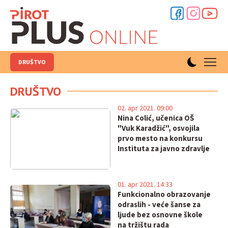
DRUŠTVO
DRUŠTVO
02. apr 2021. 09:00
Nina Colić, učenica OŠ
"Vuk Karadžić", osvojila
prvo mesto na konkursu
Instituta za javno zdravlje
01. apr 2021. 14:33
Funkcionalno obrazovanje
odraslih - veće šanse za
ljude bez osnovne škole
na tržištu rada