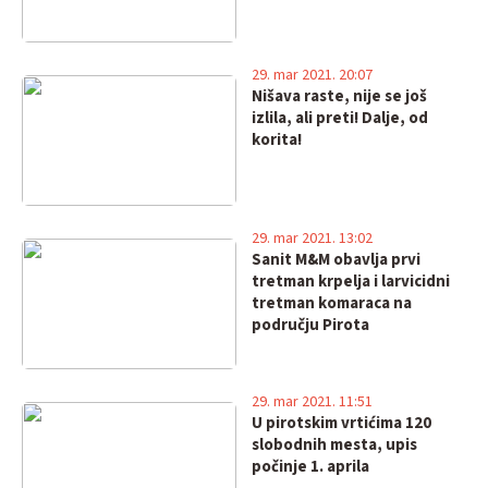
29. mar 2021. 20:07
Nišava raste, nije se još
izlila, ali preti! Dalje, od
korita!
29. mar 2021. 13:02
Sanit M&M obavlja prvi
tretman krpelja i larvicidni
tretman komaraca na
području Pirota
29. mar 2021. 11:51
U pirotskim vrtićima 120
slobodnih mesta, upis
počinje 1. aprila