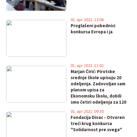
01. apr 2021. 13:06
Proglašeni pobednici
konkursa Evropa i ja
01. apr 2021. 11:02
Marjan Ćirić: Pirotske
srednje škole upisuju 20
odeljenja. Zadovoljan sam
planom upisa za
Ekonomsku školu, dobili
smo četiri odeljenja za 120
učenika
01. apr 2021. 09:30
Fondacija Divac - Otvoren
treći krug konkursa
"Solidarnost pre svega"