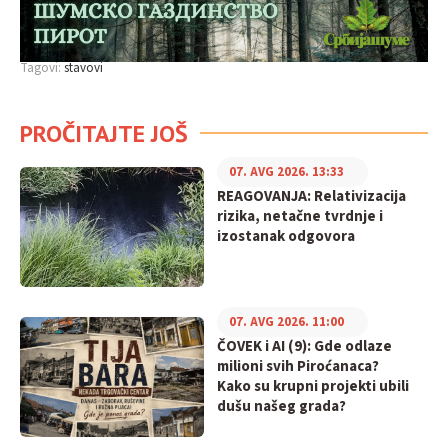
Tagovi:
stavovi
PROČITAJTE JOŠ
07. AVG 2026. 13:33
REAGOVANJA: Relativizacija
rizika, netačne tvrdnje i
izostanak odgovora
07. AVG 2026. 11:00
ČOVEK i AI (9): Gde odlaze
milioni svih Piroćanaca?
Kako su krupni projekti ubili
dušu našeg grada?