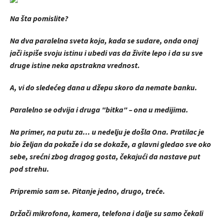
Na šta pomislite?
Na dva paralelna sveta koja, kada se sudare, onda onaj
jači ispiše svoju istinu i ubedi vas da živite lepo i da su sve
druge istine neka apstrakna vrednost.
A, vi do sledećeg dana u džepu skoro da nemate banku.
Paralelno se odvija i druga "bitka" – ona u medijima.
Na primer, na putu za... u nedelju je došla Ona. Pratilac je
bio željan da pokaže i da se dokaže, a glavni gledao sve oko
sebe, srećni zbog dragog gosta, čekajući da nastave put
pod strehu.
Pripremio sam se. Pitanje jedno, drugo, treće.
Držači mikrofona, kamera, telefona i dalje su samo čekali