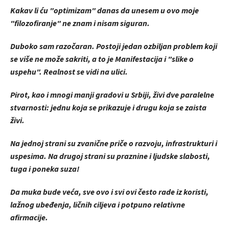
Kakav li ću "optimizam" danas da unesem u ovo moje
"filozofiranje" ne znam i nisam siguran.
Duboko sam razočaran. Postoji jedan ozbiljan problem koji
se više ne može sakriti, a to je Manifestacija i "slike o
uspehu". Realnost se vidi na ulici.
Pirot, kao i mnogi manji gradovi u Srbiji, živi dve paralelne
stvarnosti: jednu koja se prikazuje i drugu koja se zaista
živi.
Na jednoj strani su zvanične priče o razvoju, infrastrukturi i
uspesima. Na drugoj strani su praznine i ljudske slabosti,
tuga i poneka suza!
Da muka bude veća, sve ovo i svi ovi često rade iz koristi,
lažnog ubeđenja, ličnih ciljeva i potpuno relativne
afirmacije.