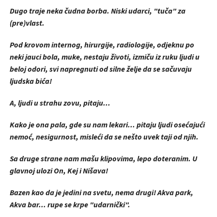
Dugo traje neka čudna borba. Niski udarci, "tuča" za
(pre)vlast.
Pod krovom internog, hirurgije, radiologije, odjeknu po
neki jauci bola, muke, nestaju životi, izmiču iz ruku ljudi u
beloj odori, svi napregnuti od silne želje da se sačuvaju
ljudska bića!
A, ljudi u strahu zovu, pitaju...
Kako je ona pala, gde su nam lekari... pitaju ljudi osećajući
nemoć, nesigurnost, misleći da se nešto uvek taji od njih.
Sa druge strane nam mašu klipovima, lepo doteranim. U
glavnoj ulozi On, Kej i Nišava!
Bazen kao da je jedini na svetu, nema drugi! Akva park,
Akva bar... rupe se krpe "udarnički".