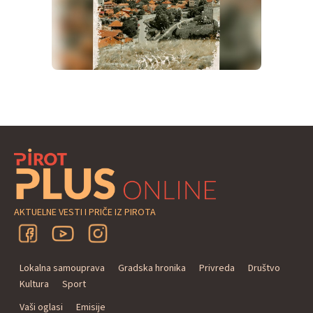
AKTUELNE VESTI I PRIČE IZ PIROTA
Lokalna samouprava
Gradska hronika
Privreda
Društvo
Kultura
Sport
Vaši oglasi
Emisije