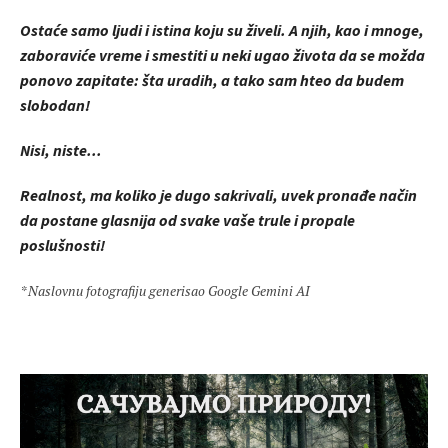
Ostaće samo ljudi i istina koju su živeli. A njih, kao i mnoge,
zaboraviće vreme i smestiti u neki ugao života da se možda
ponovo zapitate: šta uradih, a tako sam hteo da budem
slobodan!
Nisi, niste...
Realnost, ma koliko je dugo sakrivali, uvek pronađe način
da postane glasnija od svake vaše trule i propale
poslušnosti!
* Naslovnu fotografiju generisao Google Gemini AI