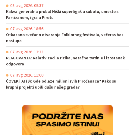
08. avg 2026. 09:37
Kakva generalna proba! Niški superligaš u subotu, umesto s
Partizanom, igra u Pirotu
07. avg 2026. 18:56
Otkazano svečano otvaranje Folklornog festivala, večeras bez
nastupa
07. avg 2026. 13:33
REAGOVANJA: Relativizacija rizika, netačne tvrdnje i izostanak
odgovora
07. avg 2026. 11:00
ČOVEK i AI (9): Gde odlaze milioni svih Piroćanaca? Kako su
krupni projekti ubili dušu našeg grada?