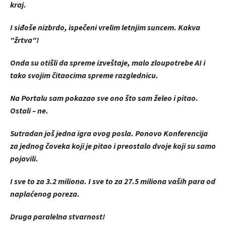
kraj.
I siđoše nizbrdo, ispečeni vrelim letnjim suncem. Kakva
"žrtva"!
Onda su otišli da spreme izveštaje, malo zloupotrebe AI i
tako svojim čitaocima spreme razglednicu.
Na Portalu sam pokazao sve ono što sam želeo i pitao.
Ostali – ne.
Sutradan još jedna igra ovog posla. Ponovo Konferencija
za jednog čoveka koji je pitao i preostalo dvoje koji su samo
pojavili.
I sve to za 3.2 miliona. I sve to za 27.5 miliona vaših para od
naplaćenog poreza.
Druga paralelna stvarnost!