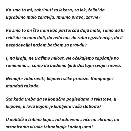
Ko smo to mi, zabrinuti za lekara, za lek, željni da
ugrabimo malo zdravlja. Imamo pravo, zar ne?
Ko smo to mi što nam kao pastorčad daju malo, samo da bi
rekli da su nam dali, dovedu nas do ruba egzistencije, da li
nezadovoljni našom borbom za pravdu?
I, na kraju, ne tražimo milost. Ne očekujemo tapšanje po
ramenima... samo da budemo ljudi dostojni svojih snova.
Nemojte zaboraviti, klipovi i slike prolaze. Kampanje i
mandati takođe.
Šta kada treba da se konačno pogledamo u tekstove, u
klipove, u lovu kojom je kupljena vaša sloboda?
U političku tribinu koja svakodnevno sviće na ekranu, na
stranicama visoke tehnologije i palog uma?