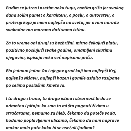
Budim se jutros i osetim neku tugu, osetim grižu jer svakog
dana solim pamet o karakteru, o poslu, o autorstvu, o
profesiji koja je meni najlepša na svetu, jer ovom narodu
svakodnevno moramo dati samo istinu.
Za to vreme oni drugi su bezbrižni, mirno čekajući platu,
pozitivno poslujući svake godine, omamljeni skutima
njegovim, ispisuju neku već napisanu priču.
Bio jednom jedan On i njegov grad koji ima najlepši Kej,
najlepšu Nišavu, najlepši bazen i gomile asfalta rasipane
po selima poslušnih kmetova.
I ta druga strana, ta druga istina i stvarnost bi da se
odmetnu i pitaju: ko smo to mi što pognuti živimo u
straćarama, nemamo za hleb, čekamo da poteče voda,
hodamo poplavljenim ulicama, čekamo da nam naprave
makar malo puta kako bi se osećali ljudima?