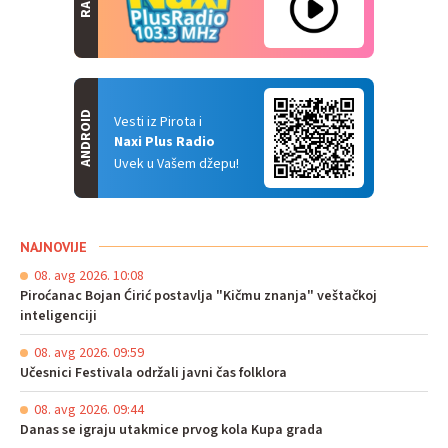
ANDROID
Vesti iz Pirota i
Naxi Plus Radio
Uvek u Vašem džepu!
NAJNOVIJE
08. avg 2026. 10:08
Piroćanac Bojan Ćirić postavlja "Kičmu znanja" veštačkoj
inteligenciji
08. avg 2026. 09:59
Učesnici Festivala održali javni čas folklora
08. avg 2026. 09:44
Danas se igraju utakmice prvog kola Kupa grada