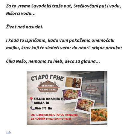
Za to vreme Suvodolci traže put, Srećkovčani put i vodu,
Nišorci vodu...
Život naš nasušni.
I kada to ispričamo, kada vam pokažemo onemoćalu
majku, krov koji će sledeći vetar da obori, stigne poruka:
Čika Nešo, nemamo za hleb, deca su gladna...