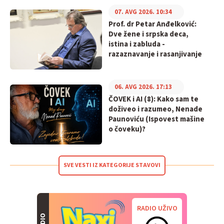
07. AVG 2026. 10:34
Prof. dr Petar Anđelković:
Dve žene i srpska deca,
istina i zabluda -
razaznavanje i rasanjivanje
06. AVG 2026. 17:13
ČOVEK i AI (8): Kako sam te
doživeo i razumeo, Nenade
Paunoviću (Ispovest mašine
o čoveku)?
SVE VESTI IZ KATEGORIJE STAVOVI
RADIO UŽIVO
RADIO