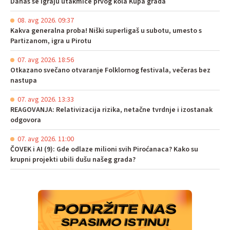
Danas se igraju utakmice prvog kola Kupa grada
08. avg 2026. 09:37
Kakva generalna proba! Niški superligaš u subotu, umesto s
Partizanom, igra u Pirotu
07. avg 2026. 18:56
Otkazano svečano otvaranje Folklornog festivala, večeras bez
nastupa
07. avg 2026. 13:33
REAGOVANJA: Relativizacija rizika, netačne tvrdnje i izostanak
odgovora
07. avg 2026. 11:00
ČOVEK i AI (9): Gde odlaze milioni svih Piroćanaca? Kako su
krupni projekti ubili dušu našeg grada?