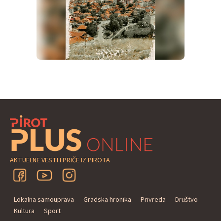
AKTUELNE VESTI I PRIČE IZ PIROTA
Lokalna samouprava
Gradska hronika
Privreda
Društvo
Kultura
Sport