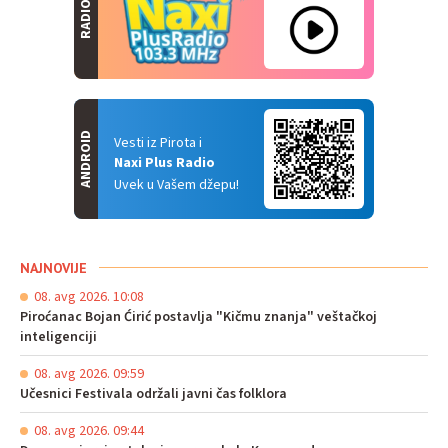
RADIO
ANDROID
Vesti iz Pirota i
Naxi Plus Radio
Uvek u Vašem džepu!
NAJNOVIJE
08. avg 2026. 10:08
Piroćanac Bojan Ćirić postavlja "Kičmu znanja" veštačkoj
inteligenciji
08. avg 2026. 09:59
Učesnici Festivala održali javni čas folklora
08. avg 2026. 09:44