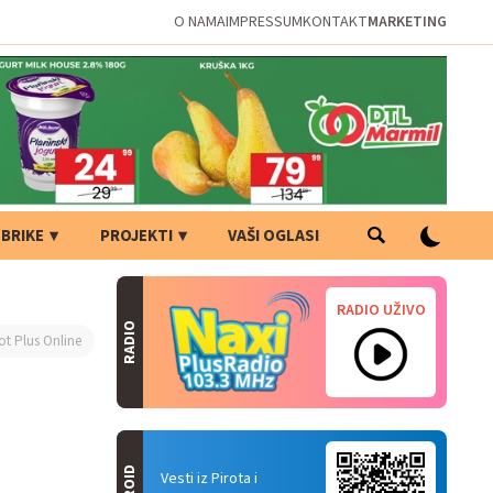
O NAMA
IMPRESSUM
KONTAKT
MARKETING
BRIKE
PROJEKTI
VAŠI OGLASI
RADIO UŽIVO
RADIO
ot Plus Online
Vesti iz Pirota i