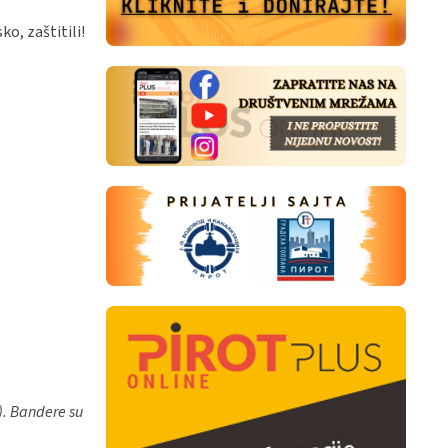
o, zaštitili!
). Bandere su