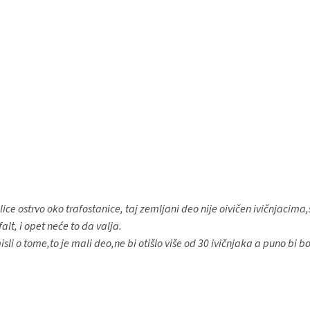
lice ostrvo oko trafostanice, taj zemljani deo nije oivičen ivičnjacima
alt, i opet neće to da valja.
i o tome,to je mali deo,ne bi otišlo više od 30 ivičnjaka a puno bi bo