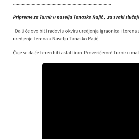
...............................................................................
Pripreme za Turnir u naselju Tanasko Rajić , za svaki slučaj
Da li će ovo biti radovi u okviru uredjenja igraonica i terena
uredjenje terena u Naselju Tanasko Rajić.
Čuje se da će teren biti asfaltiran. Proverićemo! Turnir u m