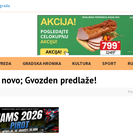
 grada
VREDA
GRADSKA HRONIKA
KULTURA
SPORT
RU
a novo; Gvozden predlaže!
Pir