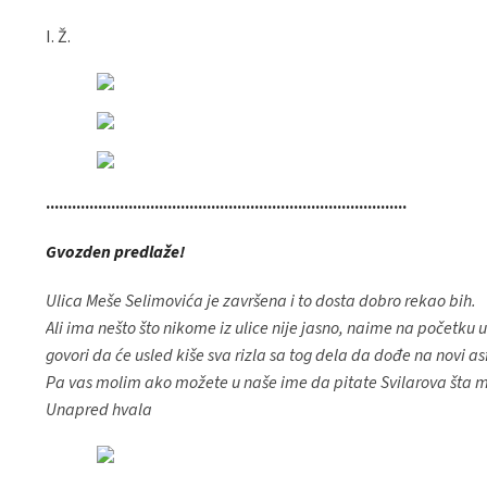
I. Ž.
...................................................................................
Gvozden predlaže!
Ulica Meše Selimovića je završena i to dosta dobro rekao bih.
Ali ima nešto što nikome iz ulice nije jasno, naime na početku u
govori da će usled kiše sva rizla sa tog dela da dođe na novi asf
Pa vas molim ako možete u naše ime da pitate Svilarova šta misl
Unapred hvala