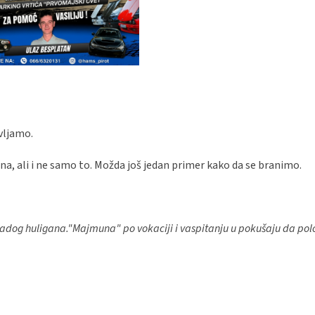
avljamo.
, ali i ne samo to. Možda još jedan primer kako da se branimo.
a mladog huligana."Majmuna" po vokaciji i vaspitanju u pokušaju da po