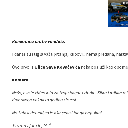
Kamerama protiv vandala!
I danas su stigla vaša pitanja, klipovi... nema predaha, nast
Ovo prvo iz
Ulice Save Kovačevića
neka posluži kao opomena
Kamere!
Nešo, ovo je video klip za tvoju bogatu zbirku. Slika i prilik
drvo svega nekoliko godina starosti.
Na žalost delimično je oštećeno i blago napuklo!
Pozdravljam te, M. Ć.