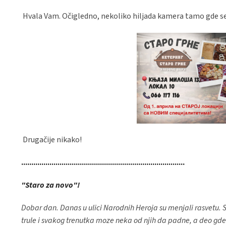
Hvala Vam. Očigledno, nekoliko hiljada kamera tamo gde se l
Drugačije nikako!
.................................................................................
"Staro za novo"!
Dobar dan. Danas u ulici Narodnih Heroja su menjali rasvetu. S
trule i svakog trenutka moze neka od njih da padne, a deo gde su