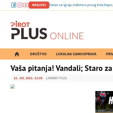
NASLOVI
Danas se igraju utakmice prvog kola Kupa
DRUŠTVO
LOKALNA SAMOUPRAVA
PRETRAGA
PRI
Vaša pitanja! Vandali; Staro z
21. JUL 2021. 12:36
LAVIRINT PLUS