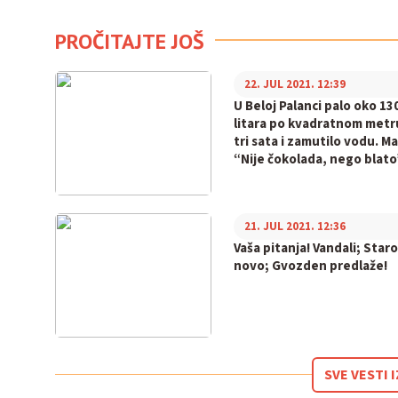
PROČITAJTE JOŠ
22. JUL 2021. 12:39
U Beloj Palanci palo oko 13
litara po kvadratnom metr
tri sata i zamutilo vodu. Ma
“Nije čokolada, nego blato
21. JUL 2021. 12:36
Vaša pitanja! Vandali; Staro
novo; Gvozden predlaže!
SVE VESTI 