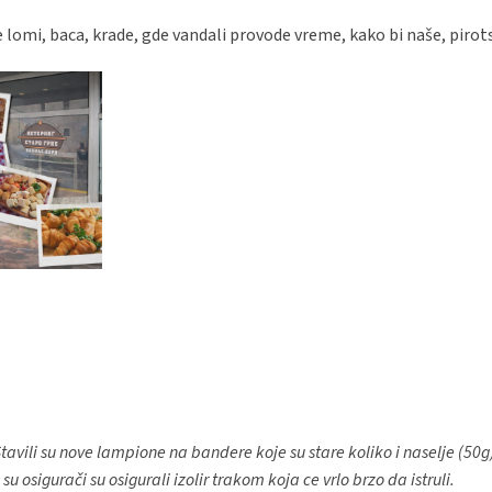
omi, baca, krade, gde vandali provode vreme, kako bi naše, pirotsk
tavili su nove lampione na bandere koje su stare koliko i naselje (50g
 osigurači su osigurali izolir trakom koja ce vrlo brzo da istruli.