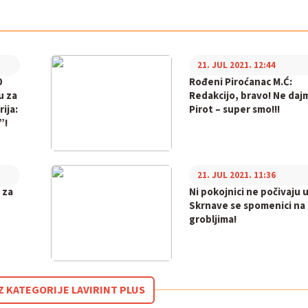
21. JUL 2021. 12:44
0
Rođeni Piroćanac M.Ć:
u za
Redakcijo, bravo! Ne daj
rija:
Pirot – super smo!!!
”!
21. JUL 2021. 11:36
 za
Ni pokojnici ne počivaju u
Skrnave se spomenici na
grobljima!
IZ KATEGORIJE LAVIRINT PLUS