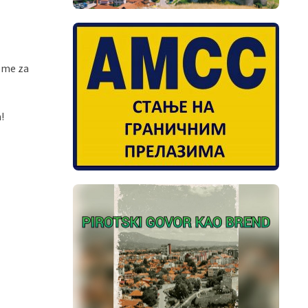
reme za
!