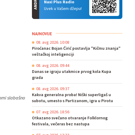
ANDROID
Naxi Plus Radio
Uvek u Vašem džepu!
NAJNOVIJE
08. avg 2026. 10:08
Piroćanac Bojan Ćirić postavlja "Kičmu znanja"
veštačkoj inteligenciji
08. avg 2026. 09:44
Danas se igraju utakmice prvog kola Kupa
grada
08. avg 2026. 09:37
Kakva generalna proba! Niški superligaš u
lomi slabašno
subotu, umesto s Partizanom, igra u Pirotu
07. avg 2026. 18:56
Otkazano svečano otvaranje Folklornog
festivala, večeras bez nastupa