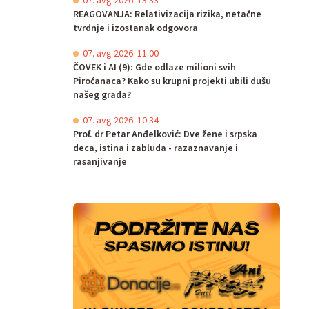
07. avg 2026. 13:33
REAGOVANJA: Relativizacija rizika, netačne
tvrdnje i izostanak odgovora
07. avg 2026. 11:00
ČOVEK i AI (9): Gde odlaze milioni svih
Piroćanaca? Kako su krupni projekti ubili dušu
našeg grada?
07. avg 2026. 10:34
Prof. dr Petar Anđelković: Dve žene i srpska
deca, istina i zabluda - razaznavanje i
rasanjivanje