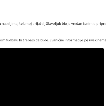
!
 u naseljima, tek moj prijatelj Slavoljub bio je vredan i snimio prip
alom fudbalu bi trebalo da bude. Zvanične informacije još uvek nema