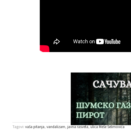
Tagovi:
vaša pitanja
vandalizam
javna rasveta
ulica Meše Selimovića