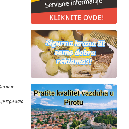
,što nam
lje izgledalo