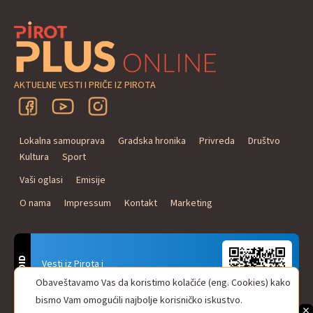
AKTUELNE VESTI I PRIČE IZ PIROTA
Lokalna samouprava
Gradska hronika
Privreda
Društvo
Kultura
Sport
Vaši oglasi
Emisije
O nama
Impressum
Kontakt
Marketing
ANDROID
Vesti iz Pirota i
Naxi Plus Radio
Obaveštavamo Vas da koristimo kolačiće (eng. Cookies) kako
Uvek u Vašem džepu!
bismo Vam omogućili najbolje korisničko iskustvo.
×