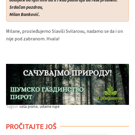
dobijete od njih info da li i kad planiraju da reše problem.
Srdačan pozdrav,
Milan Banković.
Milane, prosleđujemo Slaviši Svilarovu, nadamo se da i on
nije pod zabranom. Hvala!
Tagovi:
vaša pisma
udarne rupe
PROČITAJTE JOŠ