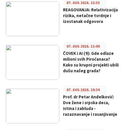
07. AVG 2026. 13:33
REAGOVANJA: Relativizacija
rizika, netačne tvrdnje i
izostanak odgovora
07. AVG 2026. 11:00
ČOVEK i AI (9): Gde odlaze
milioni svih Piroćanaca?
Kako su krupni projekti ubili
dušu našeg grada?
07. AVG 2026. 10:34
Prof. dr Petar Anđelković:
Dve žene i srpska deca,
istina i zabluda -
razaznavanje i rasanjivanje