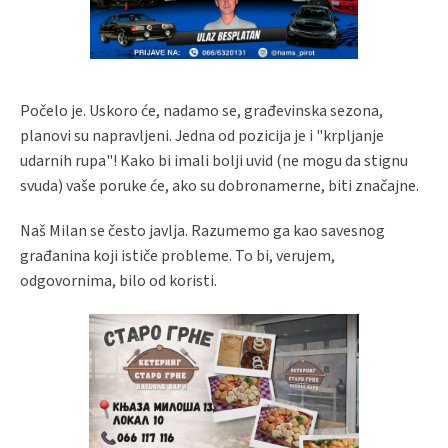
Počelo je. Uskoro će, nadamo se, građevinska sezona,
planovi su napravljeni. Jedna od pozicija je i "krpljanje
udarnih rupa"! Kako bi imali bolji uvid (ne mogu da stignu
svuda) vaše poruke će, ako su dobronamerne, biti značajne.
Naš Milan se često javlja. Razumemo ga kao savesnog
građanina koji ističe probleme. To bi, verujem,
odgovornima, bilo od koristi.