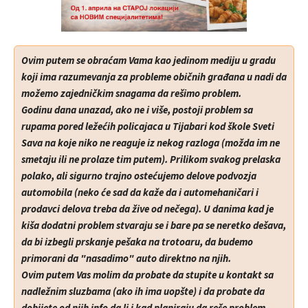
O
vim putem se obraćam Vama kao jedinom mediju u gradu
koji ima razumevanja za probleme običnih građana u nadi da
možemo zajedničkim snagama da rešimo problem.
Godinu dana unazad, ako ne i više, postoji problem sa
rupama pored ležećih policajaca u Tijabari kod škole Sveti
Sava na koje niko ne reaguje iz nekog razloga (možda im ne
smetaju ili ne prolaze tim putem). Prilikom svakog prelaska
polako, ali sigurno trajno ostećujemo delove podvozja
automobila (neko će sad da kaže da i automehaničari i
prodavci delova treba da žive od nečega). U danima kad je
kiša dodatni problem stvaraju se i bare pa se neretko dešava,
da bi izbegli prskanje pešaka na trotoaru, da budemo
primorani da "nasadimo" auto direktno na njih.
Ovim putem Vas molim da probate da stupite u kontakt sa
nadležnim sluzbama (ako ih ima uopšte) i da probate da