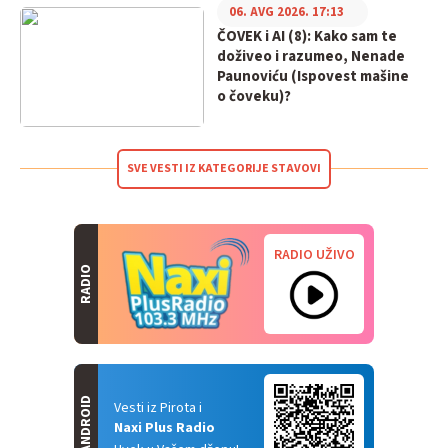
06. AVG 2026. 17:13
ČOVEK i AI (8): Kako sam te
doživeo i razumeo, Nenade
Paunoviću (Ispovest mašine
o čoveku)?
SVE VESTI IZ KATEGORIJE STAVOVI
RADIO UŽIVO
RADIO
ANDROID
Vesti iz Pirota i
Naxi Plus Radio