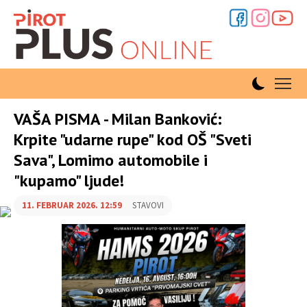
VAŠA PISMA - Milan Banković:
Krpite "udarne rupe" kod OŠ "Sveti
Sava", Lomimo automobile i
"kupamo" ljude!
11. FEBRUAR 2026. 12:59
STAVOVI