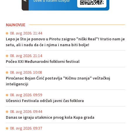
Uvek u Vašem džepu!
NAJNOVIJE
08. avg 2026. 21:44
Lepo je što je ponovo u Pirotu zaigrao "niški Real"! Vratio nam je
setu, ali i nadu da će i njima i nama biti bolje!
08. avg 2026. 21:14
Počeo XXI Međunarodni folklorni festival
08. avg 2026. 10:08
Piroćanac Bojan Ćirić postavlja "Kičmu znanja" veštačkoj
inteligenciji
08. avg 2026. 09:59
Učesnici Festivala održali javni čas folklora
08. avg 2026. 09:44
Danas se igraju utakmice prvog kola Kupa grada
08. avg 2026. 09:37