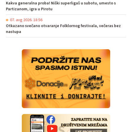
Kakva generalna proba! Niški superligaš u subotu, umesto s
Partizanom, igra u Pirotu
07. avg 2026. 18:56
Otkazano svečano otvaranje Folklornog festivala, večeras bez
nastupa