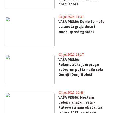
pred izbore
03. jul 2026. 11:31
VAŠA PISMA: Kome to može
da smeta graja dece i
smeh ispred zgrade?
03. jul 2026. 11:17
VAŠA PISMA:
Rekonstrukcijom pruge
zatvoren put između sela
Gornji i Donji Beleš!
03. jul 2026. 10:48
VAŠA PISMA: Meštani
belopalanačkih sela –
Puteve su nam obećali za
izbore 2023, a sada su