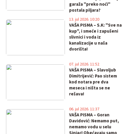
garaža "preko noći"
postala piljara?
13. jul 2026. 10:20
VAŠA PISMA – S.K: "Sve na
kup", i smeće i zapušeni
slivnici i voda iz
kanalizacije u naša
dvorišta!
07. jul 2026. 11:52
VAŠA PISMA – Slavoljub
Dimitrijević: Pao sistem
kod notara pre dva
meseca i ništa se ne
rešava!
06. jul 2026. 11:37
VAŠA PISMA – Goran
Davidović: Nemamo put,
nemamo vodu u selu
Sinjac! Obećavaju samo