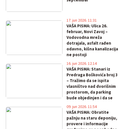
septembar"
17. jun 2026. 11:31
VAŠA PISMA: Ulica 26.
februar, Novi Zavoj –
Vodovodna mreža
dotrajala, asfalt rađen
odavno, kišna kanalizacija
ne postoji
16. jun 2026. 12:14
VAŠA PISMA: Stanari iz
Predraga Boškovića broj 3
– Tražimo da se ispita
vlasništvo nad dvorišnim
prostorom, da parking
bude objedinjen i da se
postavi rampa
09. jun 2026. 11:54
VAŠA PISMA: Obratite
pažnju na staru deponiju,
provere i informacije