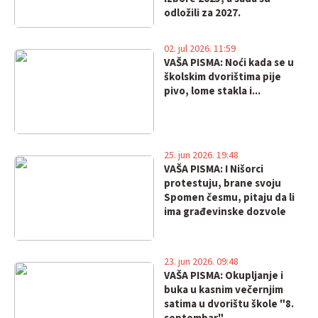
odložili za 2027.
02. jul 2026. 11:59
VAŠA PISMA: Noći kada se u
školskim dvorištima pije
pivo, lome stakla i...
25. jun 2026. 19:48
VAŠA PISMA: I Nišorci
protestuju, brane svoju
Spomen česmu, pitaju da li
ima građevinske dozvole
23. jun 2026. 09:48
VAŠA PISMA: Okupljanje i
buka u kasnim večernjim
satima u dvorištu škole "8.