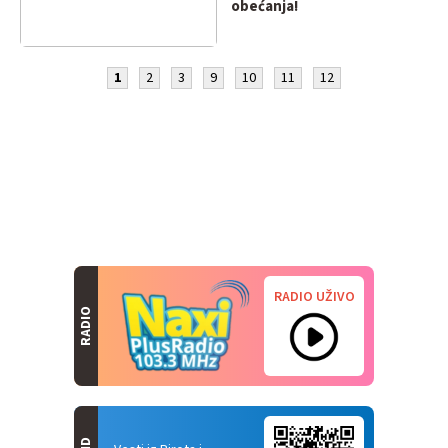
obećanja!
1
2
3
9
10
11
12
RADIO UŽIVO
RADIO