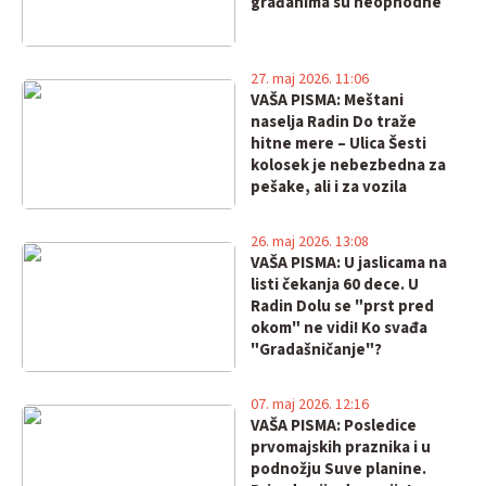
građanima su neophodne
27. maj 2026. 11:06
VAŠA PISMA: Meštani
naselja Radin Do traže
hitne mere – Ulica Šesti
kolosek je nebezbedna za
pešake, ali i za vozila
26. maj 2026. 13:08
VAŠA PISMA: U jaslicama na
listi čekanja 60 dece. U
Radin Dolu se "prst pred
okom" ne vidi! Ko svađa
"Gradašničanje"?
07. maj 2026. 12:16
VAŠA PISMA: Posledice
prvomajskih praznika i u
podnožju Suve planine.