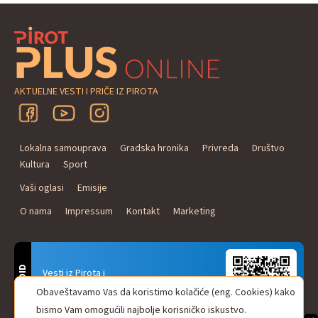
AKTUELNE VESTI I PRIČE IZ PIROTA
Lokalna samouprava
Gradska hronika
Privreda
Društvo
Kultura
Sport
Vaši oglasi
Emisije
O nama
Impressum
Kontakt
Marketing
ANDROID
Vesti iz Pirota i
Naxi Plus Radio
Obaveštavamo Vas da koristimo kolačiće (eng. Cookies) kako
Uvek u Vašem džepu!
bismo Vam omogućili najbolje korisničko iskustvo.