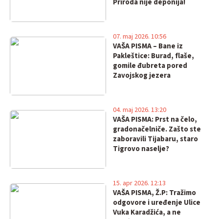
Priroda nije deponija!
07. maj 2026. 10:56
VAŠA PISMA – Bane iz
Pakleštice: Burad, flaše,
gomile đubreta pored
Zavojskog jezera
04. maj 2026. 13:20
VAŠA PISMA: Prst na čelo,
gradonačelniče. Zašto ste
zaboravili Tijabaru, staro
Tigrovo naselje?
15. apr 2026. 12:13
VAŠA PISMA, Ž.P: Tražimo
odgovore i uređenje Ulice
Vuka Karadžića, a ne