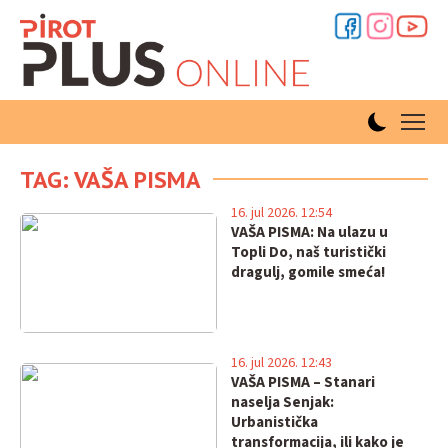
TAG: VAŠA PISMA
16. jul 2026. 12:54
VAŠA PISMA: Na ulazu u
Topli Do, naš turistički
dragulj, gomile smeća!
16. jul 2026. 12:43
VAŠA PISMA – Stanari
naselja Senjak:
Urbanistička
transformacija, ili kako je