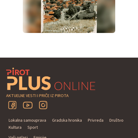
AKTUELNE VESTI I PRIČE IZ PIROTA
Lokalna samouprava
Gradska hronika
Privreda
Društvo
Kultura
Sport
Vaši oglasi
Emisije