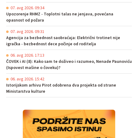
07. avg 2026. 09:34
Upozorenje RHMZ - Toplotni talas ne jenjava, povećana
opasnost od požara
07. avg 2026. 09:31
Agencija za bezbednost saobraćaja: Električni trotinet nije
igračka - bezbednost dece počinje od roditelja
06. avg 2026. 17:13
ČOVEK i AI (8): Kako sam te doživeo i razumeo, Nenade Paunoviću
(Ispovest mašine o čoveku)?
06. avg 2026. 15:42
Istorijskom arhivu Pirot odobrena dva projekta od strane
Ministarstva kulture