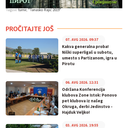
Tagovi:
turnir
"Tanasko Rajić 2019"
PROČITAJTE JOŠ
07. AVG 2026. 09:37
Kakva generalna proba!
Niški superligaš u subotu,
umesto s Partizanom, igra u
Pirotu
06. AVG 2026. 12:31
Održana Konferencija
klubova Zone Istok: Ponovo
pet klubova iz našeg
Okruga, derbi Jedinstvo -
Hajduk Veljko!
03. AVG 2026. 19:55