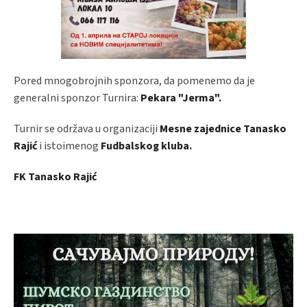
Pored mnogobrojnih sponzora, da pomenemo da je
generalni sponzor Turnira:
Pekara "Jerma".
Turnir se održava u organizaciji
Mesne zajednice Tanasko
Rajić
i istoimenog
Fudbalskog kluba.
FK Tanasko Rajić