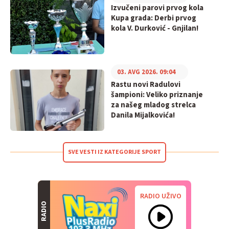
Izvučeni parovi prvog kola
Kupa grada: Derbi prvog
kola V. Durković - Gnjilan!
03. AVG 2026. 09:04
Rastu novi Radulovi
šampioni: Veliko priznanje
za našeg mladog strelca
Danila Mijalkovića!
SVE VESTI IZ KATEGORIJE SPORT
RADIO UŽIVO
RADIO