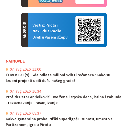
ANDROID
Vesti iz Pirota i
Naxi Plus Radio
Uvek u Vašem džepu!
NAJNOVIJE
07. avg 2026. 11:00
ČOVEK I AI (9): Gde odlaze milioni svih Piroćanaca? Kako su
krupni projekti ubili dušu našeg grada!
07. avg 2026. 10:34
Prof. dr Petar Anđelković: Dve žene i srpska deca, istina i zabluda
- razaznavanje i rasanjivanje
07. avg 2026. 09:37
Kakva generalna proba! Niški superligaš u subotu, umesto s
Partizanom, igra u Pirotu