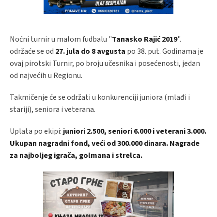
Noćni turnir u malom fudbalu "
Tanasko Rajić 2019
".
održaće se od
27. jula do 8 avgusta
po 38. put. Godinama je
ovaj pirotski Turnir, po broju učesnika i posećenosti, jedan
od najvećih u Regionu.
Takmičenje će se održati u konkurenciji juniora (mlađi i
stariji), seniora i veterana.
Uplata po ekipi:
juniori 2.500, seniori 6.000 i veterani 3.000.
Ukupan nagradni fond, veći od 300.000 dinara. Nagrade
za najboljeg igrača, golmana i strelca.