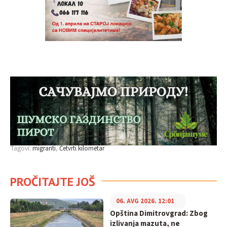
Tagovi:
migranti
Četvrti kilometar
PROČITAJTE JOŠ
06. AVG 2026. 12:01
Opština Dimitrovgrad: Zbog
izlivanja mazuta, ne