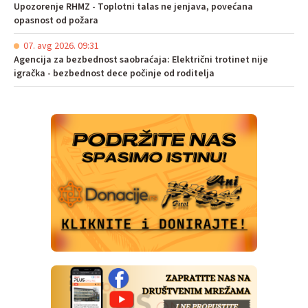
Upozorenje RHMZ - Toplotni talas ne jenjava, povećana
opasnost od požara
07. avg 2026. 09:31
Agencija za bezbednost saobraćaja: Električni trotinet nije
igračka - bezbednost dece počinje od roditelja