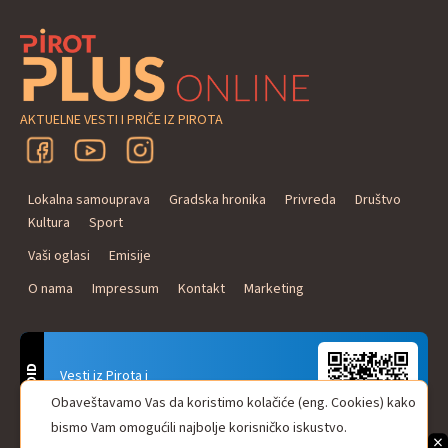
AKTUELNE VESTI I PRIČE IZ PIROTA
Lokalna samouprava
Gradska hronika
Privreda
Društvo
Kultura
Sport
Vaši oglasi
Emisije
O nama
Impressum
Kontakt
Marketing
ANDROID
Vesti iz Pirota i
Naxi Plus Radio
Obaveštavamo Vas da koristimo kolačiće (eng. Cookies) kako
Uvek u Vašem džepu!
bismo Vam omogućili najbolje korisničko iskustvo.
×