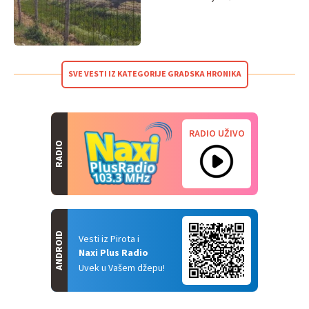
SVE VESTI IZ KATEGORIJE GRADSKA HRONIKA
RADIO UŽIVO
RADIO
ANDROID
Vesti iz Pirota i
Naxi Plus Radio
Uvek u Vašem džepu!