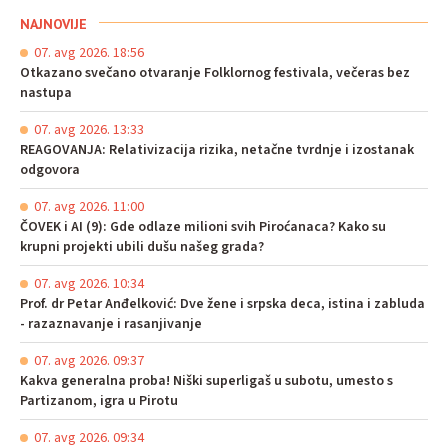
NAJNOVIJE
07. avg 2026. 18:56
Otkazano svečano otvaranje Folklornog festivala, večeras bez
nastupa
07. avg 2026. 13:33
REAGOVANJA: Relativizacija rizika, netačne tvrdnje i izostanak
odgovora
07. avg 2026. 11:00
ČOVEK i AI (9): Gde odlaze milioni svih Piroćanaca? Kako su
krupni projekti ubili dušu našeg grada?
07. avg 2026. 10:34
Prof. dr Petar Anđelković: Dve žene i srpska deca, istina i zabluda
- razaznavanje i rasanjivanje
07. avg 2026. 09:37
Kakva generalna proba! Niški superligaš u subotu, umesto s
Partizanom, igra u Pirotu
07. avg 2026. 09:34