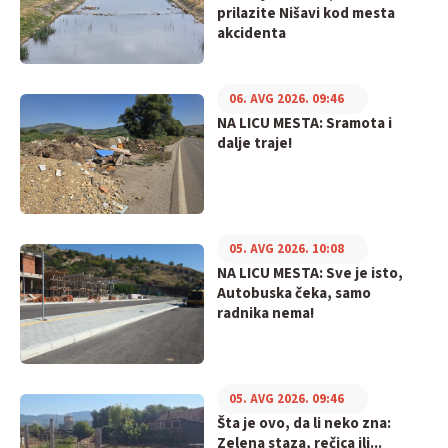
prilazite Nišavi kod mesta
akcidenta
06. AVG 2026. 09:46
NA LICU MESTA: Sramota i
dalje traje!
05. AVG 2026. 10:08
NA LICU MESTA: Sve je isto,
Autobuska čeka, samo
radnika nema!
05. AVG 2026. 09:46
Šta je ovo, da li neko zna:
Zelena staza, rečica ili...