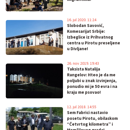
16. jul 2020. 11:24
Slobodan Savović,
Komesarijat Srbije:
Izbeglice iz Prihvatnog
centra u Pirotu preseljene
u Divljane!
26. nov 2019. 19:43
Taksista Natalija
Rangelov: Hteo je da me
poljubi u znak izvinjenja,
ponudio mi je 50 evra i na
kraju me psovao!
12. jul 2018. 14:55
Sem Fabrici nastavio
posetu Pirotu, obilaskom
“Četvrtog kilometra” i