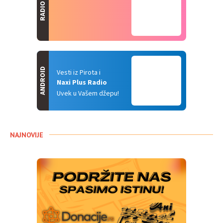
RADIO
ANDROID
Vesti iz Pirota i
Naxi Plus Radio
Uvek u Vašem džepu!
NAJNOVIJE