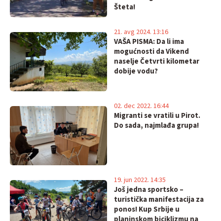
Šteta!
21. avg 2024. 13:16
VAŠA PISMA: Da li ima
mogućnosti da Vikend
naselje Četvrti kilometar
dobije vodu?
02. dec 2022. 16:44
Migranti se vratili u Pirot.
Do sada, najmlađa grupa!
19. jun 2022. 14:35
Još jedna sportsko –
turistička manifestacija za
ponos! Kup Srbije u
planinskom biciklizmu na