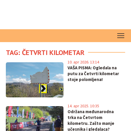
TAG: ČETVRTI KILOMETAR
10. apr 2026. 13:14
VAŠA PISMA: Ogledala na
putu za Četvrti kilometar
stoje polomljena!
14. apr 2025. 10:35
Održana međunarodna
trka na Četvrtom
kilometru. Zašto manje
učesnika i gledalaca?