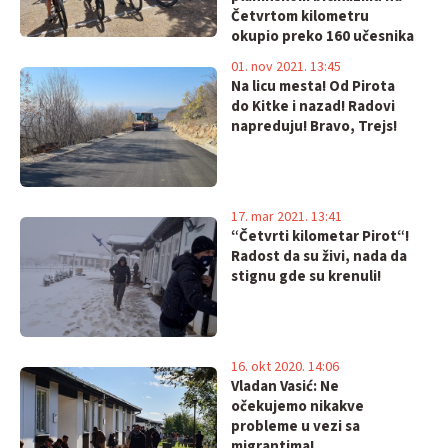
Četvrtom kilometru
okupio preko 160 učesnika
01. nov 2021. 13:45
Na licu mesta! Od Pirota
do Kitke i nazad! Radovi
napreduju! Bravo, Trejs!
17. mar 2021. 13:41
“Četvrti kilometar Pirot“!
Radost da su živi, nada da
stignu gde su krenuli!
16. okt 2020. 14:06
Vladan Vasić: Ne
očekujemo nikakve
probleme u vezi sa
migrantima!