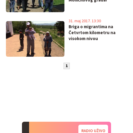
Momčilovog grada!
31. maj 2017. 13:30
Briga o migrantima na
Četvrtom kilometru na
visokom nivou
1
RADIO UŽIVO