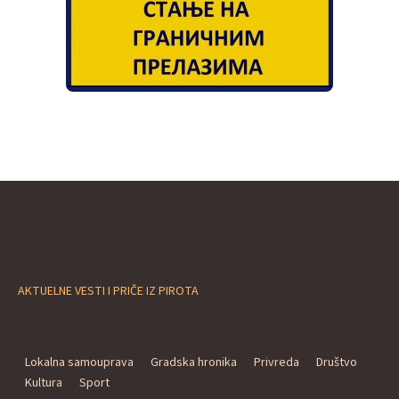
AKTUELNE VESTI I PRIČE IZ PIROTA
Lokalna samouprava
Gradska hronika
Privreda
Društvo
Kultura
Sport